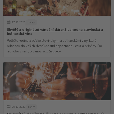
17
.
12
.
2023
dárky
Skvělý a originální vánoční dárek? Lahodná slovinská a
bulharská vína
Potěšte rodinu a blízké slovinskými a bulharskými víny, která
přinesou do vašich životů dosud nepoznanou chuť a příběhy. Do
jednoho z nich, o vánočníc...
číst celé
05
.
10
.
2023
dárky