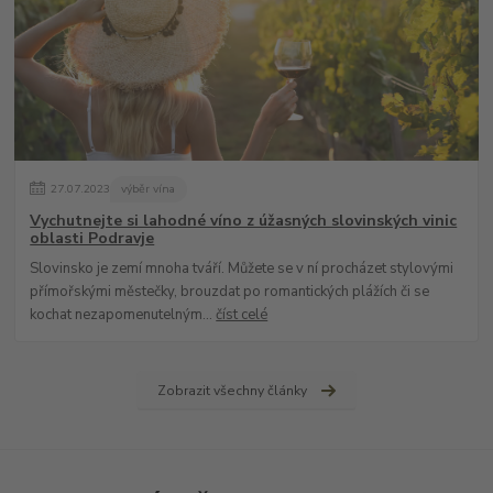
27
.
07
.
2023
výběr vína
Vychutnejte si lahodné víno z úžasných slovinských vinic
oblasti Podravje
Slovinsko je zemí mnoha tváří. Můžete se v ní procházet stylovými
přímořskými městečky, brouzdat po romantických plážích či se
kochat nezapomenutelným...
číst celé
Zobrazit všechny články