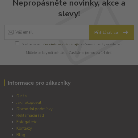
Nepropásněte novinky, akce a
slevy!
Přihlásit se
Souhlasím se
zpracováním osobních údajů
za účelem rozesílky newsletteru.
Můžete se kdykoli odhlásit. Zasíláme jednou za 14 dní.
Informace pro zákazníky
O nás
Jak nakupovat
Obchodní podmínky
Reklamační řád
Fotogalerie
Kontakty
Blog