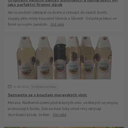
Originální vánoční balíčky slovinských a bulharských vín
jako perfektní firemní dárek
Jen co podzim zaklepal na dveře a vstoupil do našich životů,
zaujaly jeho místo kouzelné Vánoce a Silvestr. Oslavte je letos ve
firmě se svými zaměstn...
číst celé
31
.
08
.
2023
Vinařská turistika
Seznamte se s kouzlem moravských vinic
Morava. Nádherné území plné krásných vinic, ve kterých se smysly
probouzejí k životu. Zde se mezi listy vinné révy ukrývají
dozrávající plody, ze kter...
číst celé