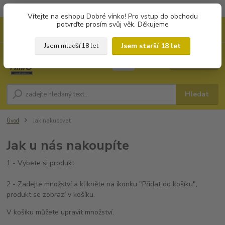
Objednávky od 1.000 Kč mají zvýhodněnou dopravu za 79 Kč.
Vítejte na eshopu Dobré vínko! Pro vstup do obchodu
potvrďte prosím svůj věk. Děkujeme
0
ks
+420 702194468
CZK
za
0 Kč
(Po-Pá, 8-16 hod.)
Jsem starší 18 let
Jsem mladší 18 let
Menu
Hledat
Úvod
Jak nakupovat
Jak u nás nakoupíte
1 - Vybete si produkt
2 - Zadejte množství a klikněte na ikonku "Přidat do košíku",
produkt se zobrazí v košíku.
V košíku můžete upravit množství.