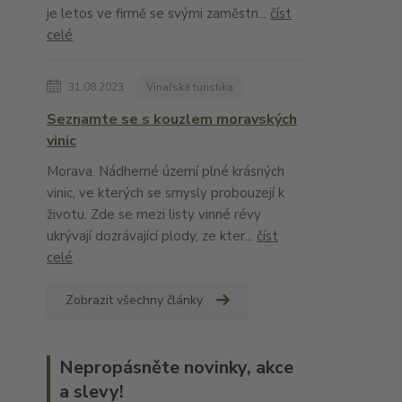
je letos ve firmě se svými zaměstn...
číst
celé
31.08.2023
Vinařská turistika
Seznamte se s kouzlem moravských
vinic
Morava. Nádherné území plné krásných
vinic, ve kterých se smysly probouzejí k
životu. Zde se mezi listy vinné révy
ukrývají dozrávající plody, ze kter...
číst
celé
Zobrazit všechny články
Nepropásněte novinky, akce
a slevy!