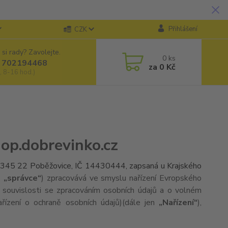
Přihlášení
CZK
 si rady? Zavolejte.
0
ks
 702194468
za
0 Kč
, 8-16 hod.)
op.dobrevinko.cz
4, 345 22 Poběžovice, IČ 14430444, zapsaná u Krajského
o
„správce“
) zpracovává ve smyslu nařízení Evropského
souvislosti se zpracováním osobních údajů a o volném
řízení o ochraně osobních údajů)(dále jen
„Nařízení“
),