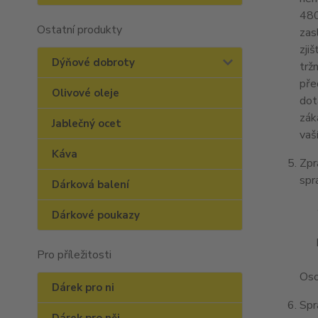
480
Ostatní produkty
zas
zji
Dýňové dobroty
trž
pře
Olivové oleje
dot
zák
Jablečný ocet
vaš
Káva
Zpr
spr
Dárková balení
Dárkové poukazy
Pro příležitosti
Oso
Dárek pro ni
Spr