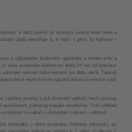
ednávek a další plnění ze smlouvy, pokud mezi vámi a
obních údajů umožňuje čl. 6 odst. 1 písm. b) Nařízení –
ouvy a případného budoucího uplatnění a obranu práv a
 je za výše uvedeným účelem po dobu 10 let od realizace
dpis uchování smluvní dokumentace po dobu delší. Takové
 zpracování je nezbytné pro splnění právní povinnosti a pro
u zasílány novinky a jiná obchodní sdělení, tento postup
 společnosti, pokud jej kupující neodmítne. Tato sdělení
 proklikem na odkaz v obchodním sdělení – odhlásit.
ých dotazníků v rámci programu Ověřeno zákazníky, do
nás nakoupíte, pokud ve smyslu § 7 odst. 3 zákona č.