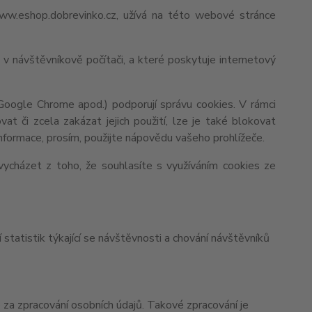
ww.eshop.dobrevinko.cz, užívá na této webové stránce
v návštěvníkově počítači, a které poskytuje internetový
 Google Chrome apod.) podporují správu cookies. V rámci
at či zcela zakázat jejich použití, lze je také blokovat
 informace, prosím, použijte nápovědu vašeho prohlížeče.
ycházet z toho, že souhlasíte s využíváním cookies ze
tatistik týkající se návštěvnosti a chování návštěvníků
a zpracování osobních údajů. Takové zpracování je