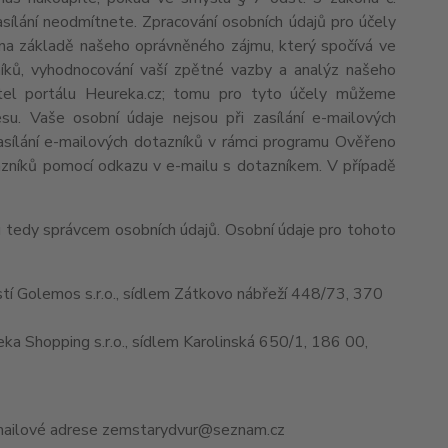
asílání neodmítnete. Zpracování osobních údajů pro účely
na základě našeho oprávněného zájmu, který spočívá ve
zníků, vyhodnocování vaší zpětné vazby a analýz našeho
atel portálu Heureka.cz; tomu pro tyto účely můžeme
u. Vaše osobní údaje nejsou při zasílání e-mailových
 zasílání e-mailových dotazníků v rámci programu Ověřeno
azníků pomocí odkazu v e-mailu s dotazníkem. V případě
u tedy správcem osobních údajů. Osobní údaje pro tohoto
í Golemos s.r.o., sídlem Zátkovo nábřeží 448/73, 370
a Shopping s.r.o., sídlem Karolinská 650/1, 186 00,
emailové adrese zemstarydvur@seznam.cz