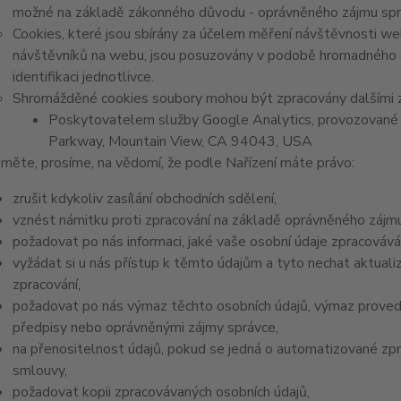
možné na základě zákonného důvodu - oprávněného zájmu správc
Cookies, které jsou sbírány za účelem měření návštěvnosti webu
návštěvníků na webu, jsou posuzovány v podobě hromadného 
identifikaci jednotlivce.
Shromážděné cookies soubory mohou být zpracovány dalšími z
Poskytovatelem služby Google Analytics, provozované 
Parkway, Mountain View, CA 94043, USA
měte, prosíme, na vědomí, že podle Nařízení máte právo:
zrušit kdykoliv zasílání obchodních sdělení,
vznést námitku proti zpracování na základě oprávněného zájmu
požadovat po nás informaci, jaké vaše osobní údaje zpracováv
vyžádat si u nás přístup k těmto údajům a tyto nechat aktual
zpracování,
požadovat po nás výmaz těchto osobních údajů, výmaz proved
předpisy nebo oprávněnými zájmy správce,
na přenositelnost údajů, pokud se jedná o automatizované zp
smlouvy,
požadovat kopii zpracovávaných osobních údajů,