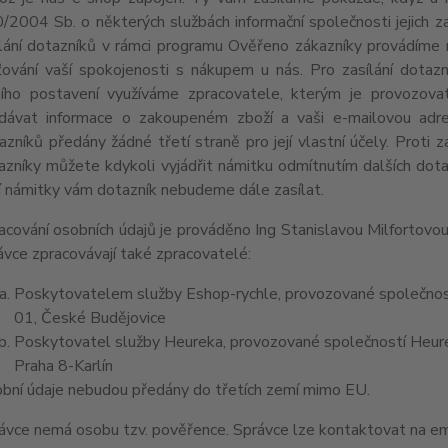
/2004 Sb. o některých službách informační společnosti jejich z
lání dotazníků v rámci programu Ověřeno zákazníky provádíme 
šťování vaší spokojenosti s nákupem u nás. Pro zasílání dota
ního postavení využíváme zpracovatele, kterým je provozov
dávat informace o zakoupeném zboží a vaši e-mailovou adres
azníků předány žádné třetí straně pro její vlastní účely. Proti
azníky můžete kdykoli vyjádřit námitku odmítnutím dalších dot
í námitky vám dotazník nebudeme dále zasílat.
acování osobních údajů je prováděno Ing Stanislavou Milfortovo
ávce zpracovávají také zpracovatelé:
Poskytovatelem služby Eshop-rychle, provozované společnost
01, České Budějovice
Poskytovatel služby Heureka, provozované společností Heurek
Praha 8-Karlín
bní údaje nebudou předány do třetích zemí mimo EU.
ávce nemá osobu tzv. pověřence. Správce lze kontaktovat na 