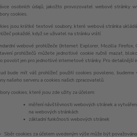
ávce osobních údajů, jakožto provozovatel webové stránky w
bory cookies.
kies jsou krátké textové soubory, které webová stránka ukládá 
hlížeč pokaždé, když se uživatel na stránku vrátí.
ndardní webové prohlížeče (Internet Explorer, Mozilla Firefox,
tavení prohlížečů můžete jednotlivé cookie ručně mazat, blokov
o povolit jen pro jednotlivé internetové stránky. Pro detailnější
ud bude mít váš prohlížeč použití cookies povoleno, budeme v
any našeho serveru a cookies našich zpracovatelů.
bory cookies, které jsou zde užity za účelem:
měření návštěvnosti webových stránek a vytváření s
na webových stránkách
základní funkčnosti webových stránek
Sběr cookies za účelem uvedeným výše může být považováno z