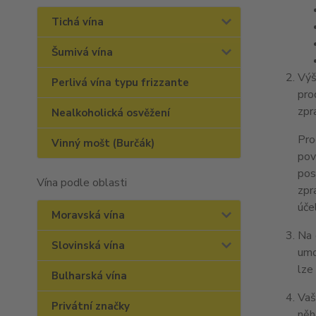
Tichá vína
Šumivá vína
Výš
Perlivá vína typu frizzante
pro
zpr
Nealkoholická osvěžení
Pro
Vinný mošt (Burčák)
pov
pos
Vína podle oblasti
zpr
úče
Moravská vína
Na 
Slovinská vína
umo
lze
Bulharská vína
Vaš
Privátní značky
něh