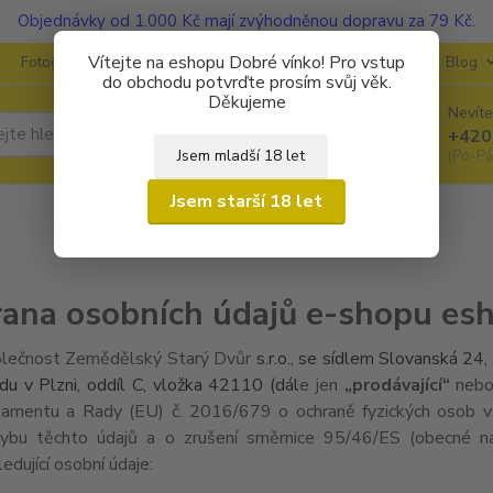
Objednávky od 1.000 Kč mají zvýhodněnou dopravu za 79 Kč.
Vítejte na eshopu Dobré vínko! Pro vstup
Fotogalerie
Kontakty
Ochrana soukromí
O vinařstvích
Blog
do obchodu potvrďte prosím svůj věk.
Děkujeme
Nevíte
Hledat
+420
Jsem mladší 18 let
(Po-Pá
Jsem starší 18 let
ana osobních údajů e-shopu esh
lečnost Zemědělský Starý Dvůr
s.r.o., se sídlem Slovanská 2
du v Plzni, oddíl C, vložka 42110 (dál
e jen
„prodávající“
neb
lamentu a Rady (EU) č. 2016/679 o ochraně fyzických osob v 
ybu těchto údajů a o zrušení směrnice 95/46/ES (obecné na
ledující osobní údaje: