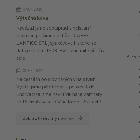
04.04.2025
Výtečná káva
Navázali jsme spolupráci s nejstarší
rodinnou pražírnou v Itálii - CAFFE’
L’ANTICO SRL jejíž kávová historie se
datuje rokem 1909. Byli jsme mile př...
číst
Vez
celé
09.08.2022
Na cestách po slovinských vinařstvích
Využili jsme příležitost a po cestě do
Chorvatska jsme navštívili naše partnery
ze tří vinařství a to Vina Kope...
číst celé
Zobrazit všechny novinky