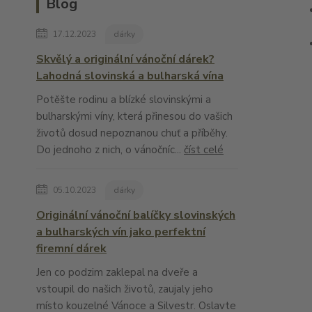
Blog
17.12.2023
dárky
Skvělý a originální vánoční dárek?
Lahodná slovinská a bulharská vína
Potěšte rodinu a blízké slovinskými a
bulharskými víny, která přinesou do vašich
životů dosud nepoznanou chuť a příběhy.
Do jednoho z nich, o vánočníc...
číst celé
05.10.2023
dárky
Originální vánoční balíčky slovinských
a bulharských vín jako perfektní
firemní dárek
Jen co podzim zaklepal na dveře a
vstoupil do našich životů, zaujaly jeho
místo kouzelné Vánoce a Silvestr. Oslavte