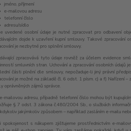
jméno, příjmení
e-mailovou adresu
telefonní číslo
adresu/sídlo
e uvedené osobní údaje je nutné zpracovat pro odbavení obj
dávajícím dojde k uzavření kupní smlouvy. Takové zpracování os
acování je nezbytné pro splnění smlouvy.
dávající zpracovává tyto údaje rovněž za účelem evidence sml
inností smluvních stran. Uchování a zpracování osobních údajů
lední části plnění dle smlouvy, nepožaduje-li jiný právní pře
acování je možné na základě čl. 6 odst. 1 písm. c) a f) Nařízení –
ly oprávněných zájmů správce.
e-mailovou adresu, případně telefonní číslo mohou být kupujícím
žňuje § 7 odst. 3 zákona č.480/2004 Sb., o službách informační
 kdykoliv jakýmkoliv způsobem – například zasláním e-mailu nebo
i spokojenost s nákupem zjišťujeme prostřednictvím e-mailov
ož je náš e-shop zapojen. Ty vám zasíláme pokaždé, když u 