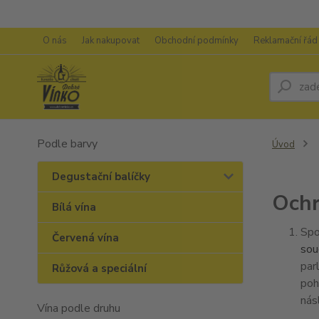
O nás
Jak nakupovat
Obchodní podmínky
Reklamační řád
Podle barvy
Úvod
Degustační balíčky
Ochr
Bílá vína
Spo
Červená vína
sou
par
Růžová a speciální
poh
nás
Vína podle druhu