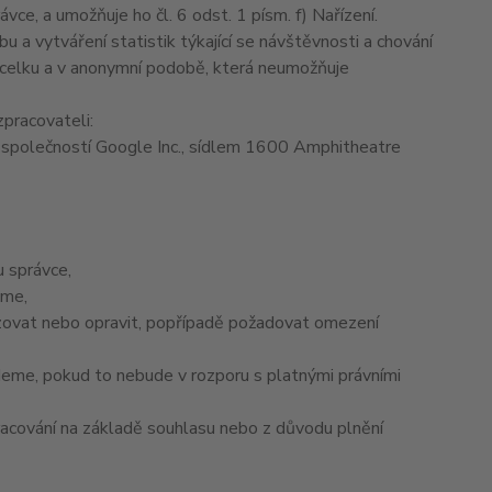
e, a umožňuje ho čl. 6 odst. 1 písm. f) Nařízení.
 a vytváření statistik týkající se návštěvnosti a chování
celku a v anonymní podobě, která neumožňuje
pracovateli:
společností Google Inc., sídlem 1600 Amphitheatre
 správce,
áme,
izovat nebo opravit, popřípadě požadovat omezení
eme, pokud to nebude v rozporu s platnými právními
racování na základě souhlasu nebo z důvodu plnění