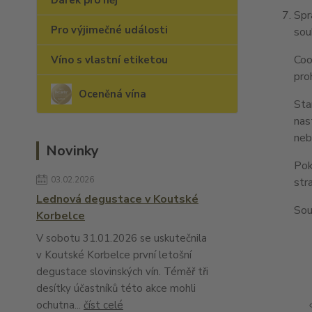
Dárek pro něj
Spr
Pro výjimečné události
sou
Coo
Víno s vlastní etiketou
pro
Oceněná vína
Sta
nas
neb
Novinky
Pok
03.02.2026
str
Lednová degustace v Koutské
Sou
Korbelce
V sobotu 31.01.2026 se uskutečnila
v Koutské Korbelce první letošní
degustace slovinských vín. Téměř tři
desítky účastníků této akce mohli
ochutna...
číst celé