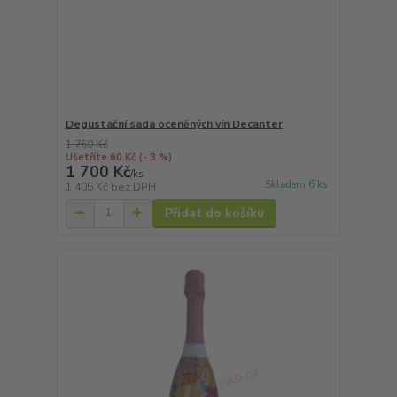
Degustační sada oceněných vín Decanter
1 760 Kč
Ušetříte 60 Kč
(- 3 %)
1 700 Kč
/
ks
Skladem 6 ks
1 405 Kč
bez DPH
Přidat do košíku