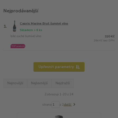
Nejprodávanější
Capris Marine Brut šumivé víno
1.
Skladem > 6 ks
bílé suché šumivé víno
320 Kč
264 Kč bez DPH
TOP produkt
Upřesnit parametry
Nejnovější
Nejlevnější
Nejdražší
Zobrazuji 1-20 z 24
strana
z 2
další