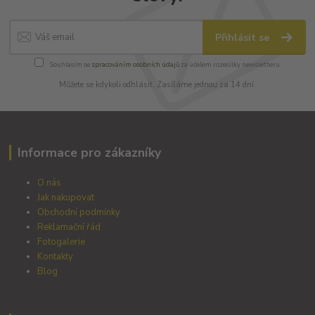
Přihlásit se
Souhlasím se
zpracováním osobních údajů
za účelem rozesílky newsletteru.
Můžete se kdykoli odhlásit. Zasíláme jednou za 14 dní.
Informace pro zákazníky
O nás
Jak nakupovat
Obchodní podmínky
Reklamační řád
Fotogalerie
Kontakty
Blog