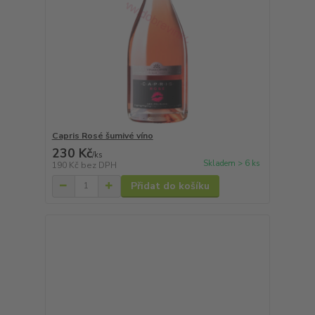
Capris Rosé šumivé víno
230 Kč
/
ks
Skladem > 6 ks
190 Kč
bez DPH
Přidat do košíku