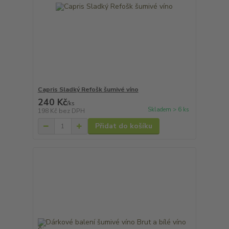
Capris Sladký Refošk šumivé víno
240 Kč
/
ks
Skladem > 6 ks
198 Kč
bez DPH
Přidat do košíku