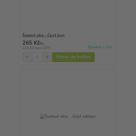
Šumivé víno - Ćest bon
265 Kč
/
ks
Skladem > 6 ks
219 Kč
bez DPH
Přidat do košíku