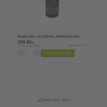
Šumivé víno - Art Edition - muškátový sekt
265 Kč
/
ks
Skladem > 6 ks
219 Kč
bez DPH
Přidat do košíku