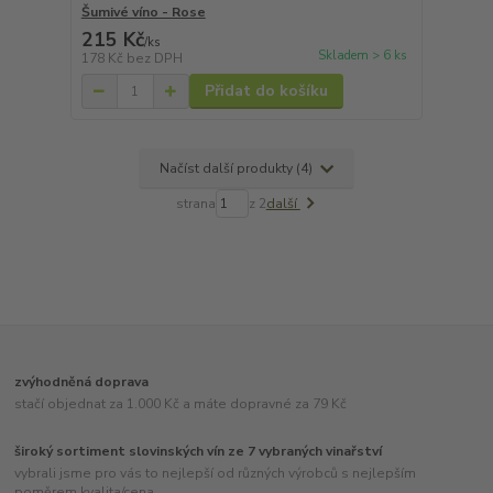
Šumivé víno - Rose
215 Kč
/
ks
Skladem > 6 ks
178 Kč
bez DPH
Přidat do košíku
Načíst další produkty (4)
strana
z 2
další
zvýhodněná doprava
stačí objednat za 1.000 Kč a máte dopravné za 79 Kč
široký sortiment slovinských vín ze 7 vybraných vinařství
vybrali jsme pro vás to nejlepší od různých výrobců s nejlepším
poměrem kvalita/cena