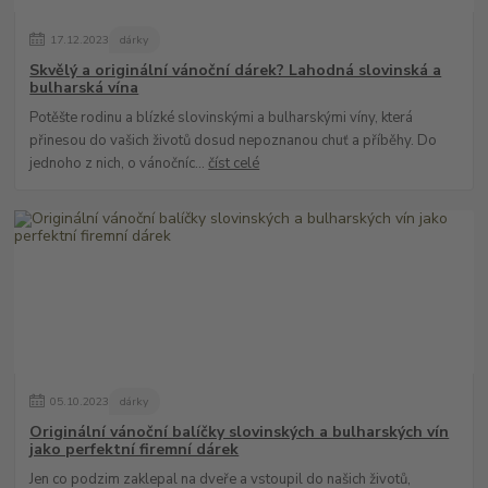
17
.
12
.
2023
dárky
Skvělý a originální vánoční dárek? Lahodná slovinská a
bulharská vína
Potěšte rodinu a blízké slovinskými a bulharskými víny, která
přinesou do vašich životů dosud nepoznanou chuť a příběhy. Do
jednoho z nich, o vánočníc...
číst celé
05
.
10
.
2023
dárky
Originální vánoční balíčky slovinských a bulharských vín
jako perfektní firemní dárek
Jen co podzim zaklepal na dveře a vstoupil do našich životů,