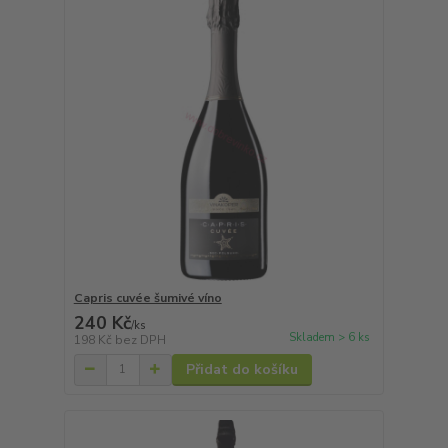
Capris cuvée šumivé víno
240 Kč
/
ks
Skladem > 6 ks
198 Kč
bez DPH
Přidat do košíku