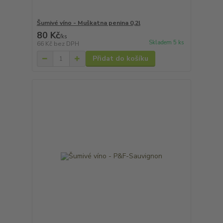
Šumivé víno - Muškatna penina 0,2l
80 Kč
/
ks
Skladem 5 ks
66 Kč
bez DPH
Přidat do košíku