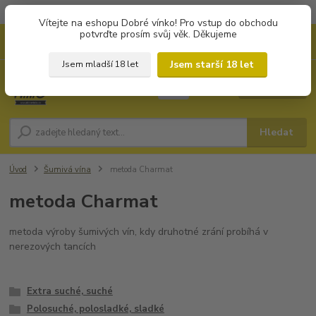
Objednávky od 1.000 Kč mají zvýhodněnou dopravu za 79 Kč.
Vítejte na eshopu Dobré vínko! Pro vstup do obchodu
potvrďte prosím svůj věk. Děkujeme
0
ks
+420 702194468
CZK
za
0 Kč
(Po-Pá, 8-16 hod.)
Jsem starší 18 let
Jsem mladší 18 let
Menu
Hledat
Úvod
Šumivá vína
metoda Charmat
metoda Charmat
metoda výroby šumivých vín, kdy druhotné zrání probíhá v
nerezových tancích
Extra suché, suché
Polosuché, polosladké, sladké