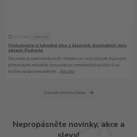
27
.
07
.
2023
výběr vína
Vychutnejte si lahodné víno z úžasných slovinských vinic
oblasti Podravje
Slovinsko je zemí mnoha tváří. Můžete se v ní procházet stylovými
přímořskými městečky, brouzdat po romantických plážích či se
kochat nezapomenutelným...
číst celé
Zobrazit všechny články
Nepropásněte novinky, akce a
slevy!