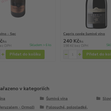
víno - Sec
Capris cuvée šumivé víno
č
240 Kč
/
ks
/
ks
Skladem > 6 ks
Sk
ez DPH
198 Kč
bez DPH
Přidat do košíku
Přidat do ko
zařazeno v kategoriích
vína
Šumivá vína
Slov
Jeruzalem - Ormož)
Polosuché, polosladké,