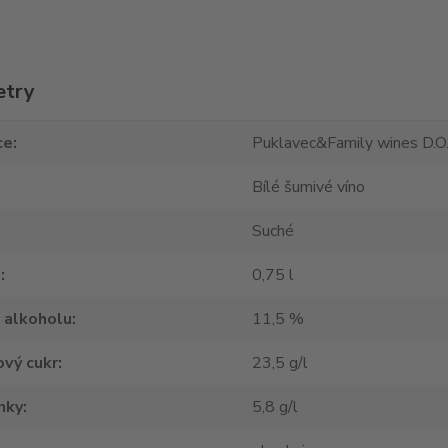
etry
ce
Puklavec&Family wines D.O.
Bílé šumivé víno
Suché
m
0,75 l
 alkoholu
11,5 %
vý cukr
23,5 g/l
nky
5,8 g/l