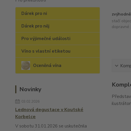
Pro příležitosti
Dárek pro ni
zvýhodně
stačí obje
Dárek pro něj
dopravné 
Pro výjimečné události
Víno s vlastní etiketou
Oceněná vína
Kompl
Komple
Novinky
Představ
03.02.2026
ilustráto
Lednová degustace v Koutské
Korbelce
V sobotu 31.01.2026 se uskutečnila