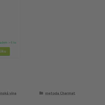
ladem > 6 ks
šíku
inská vína
metoda Charmat