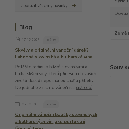
Syřiči
Zobrazit všechny novinky
Dovoz
Blog
Země 
17.12.2023
dárky
Skvělý a originální vánoční dárek?
Lahodná slovinská a bulharská vína
Souvise
Potěšte rodinu a blízké slovinskými a
bulharskými víny, která přinesou do vašich
životů dosud nepoznanou chuť a příběhy.
Do jednoho z nich, o vánočníc...
číst celé
05.10.2023
dárky
Originální vánoční balíčky slovinských
a bulharských vín jako perfektní
firemní dárek