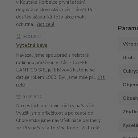
v Koutské Korbelce první letošní
degustace slovinských vín. Téměř tři
desítky účastníků této akce mohli
ochutna...
číst celé
Param
04.04.2025
Výrob
Výtečná káva
Navázali jsme spolupráci s nejstarší
Druh
rodinnou pražírnou v Itálii - CAFFE’
L’ANTICO SRL jejíž kávová historie se
Cukry
datuje rokem 1909. Byli jsme mile př...
číst
Obje
celé
09.08.2022
Obsah
Na cestách po slovinských vinařstvích
Zbytko
Využili jsme příležitost a po cestě do
Chorvatska jsme navštívili naše partnery
Kyseli
ze tří vinařství a to Vina Kope...
číst celé