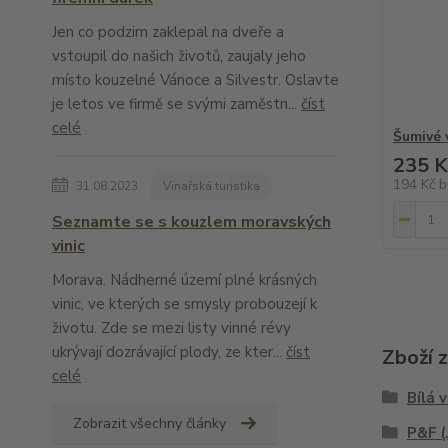
Jen co podzim zaklepal na dveře a
vstoupil do našich životů, zaujaly jeho
místo kouzelné Vánoce a Silvestr. Oslavte
je letos ve firmě se svými zaměstn...
číst
celé
Šumivé 
235 K
194 Kč
b
31.08.2023
Vinařská turistika
Seznamte se s kouzlem moravských
vinic
Morava. Nádherné území plné krásných
vinic, ve kterých se smysly probouzejí k
životu. Zde se mezi listy vinné révy
ukrývají dozrávající plody, ze kter...
číst
Zboží 
celé
Bílá 
Zobrazit všechny články
P&F (