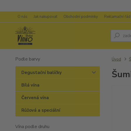
O nás
Jak nakupovat
Obchodní podmínky
Reklamační řád
Podle barvy
Úvod
Š
Šumi
Degustační balíčky
Bílá vína
Červená vína
Růžová a speciální
Vína podle druhu