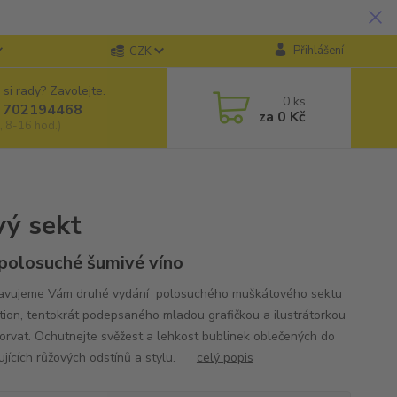
Přihlášení
CZK
 si rady? Zavolejte.
0
ks
 702194468
za
0 Kč
, 8-16 hod.)
vý sekt
 polosuché šumivé víno
avujeme Vám druhé vydání polosuchého muškátového sektu
ition, tentokrát podepsaného mladou grafičkou a ilustrátorkou
orvat. Ochutnejte svěžest a lehkost bublinek oblečených do
ujících růžových odstínů a stylu.
celý popis