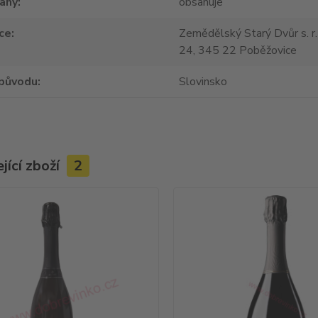
tany
obsahuje
ce
Zemědělský Starý Dvůr s. r.
24, 345 22 Poběžovice
původu
Slovinsko
jící zboží
2