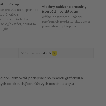
uální přístup
všechny nabízené produkty
se pro vás najít optimální
jsou většinou skladem
četně vašich
držíme dostatečnou zásobu
ardních požadavků,
nabízených produktů skladem a
se vyjít vstříct, pokud to
pravidelně doplňujeme
hu jde
Související zboží
2
ition, tentokrát podepsaného mladou grafičkou a
ých do okouzlujících růžových odstínů a stylu.