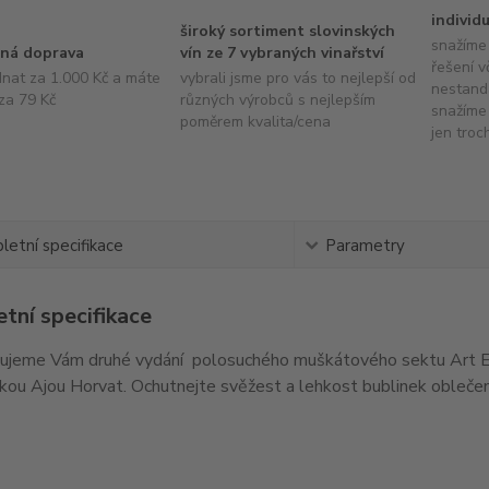
individ
široký sortiment slovinských
snažíme 
ná doprava
vín ze 7 vybraných vinařství
řešení v
dnat za 1.000 Kč a máte
vybrali jsme pro vás to nejlepší od
nestand
za 79 Kč
různých výrobců s nejlepším
snažíme 
poměrem kvalita/cena
jen troc
etní specifikace
Parametry
tní specifikace
ujeme Vám druhé vydání polosuchého muškátového sektu Art Ed
rkou Ajou Horvat. Ochutnejte svěžest a lehkost bublinek oblečen