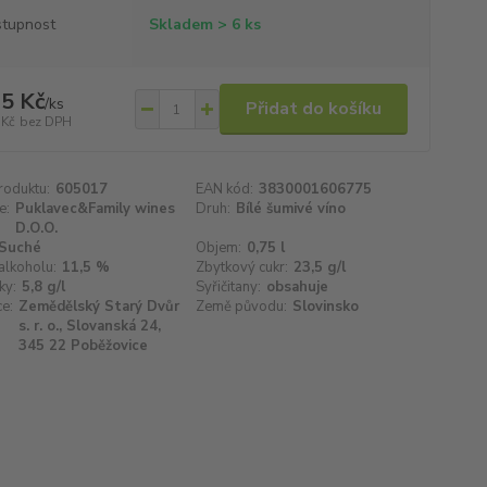
tupnost
Skladem > 6 ks
5 Kč
/
ks
Přidat do košíku
 Kč
bez DPH
roduktu:
605017
EAN kód:
3830001606775
e:
Puklavec&Family wines
Druh:
Bílé šumivé víno
D.O.O.
Suché
Objem:
0,75 l
alkoholu:
11,5 %
Zbytkový cukr:
23,5 g/l
ky:
5,8 g/l
Syřičitany:
obsahuje
e:
Zemědělský Starý Dvůr
Země původu:
Slovinsko
s. r. o., Slovanská 24,
345 22 Poběžovice