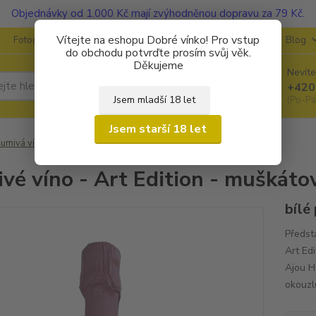
Objednávky od 1.000 Kč mají zvýhodněnou dopravu za 79 Kč.
Vítejte na eshopu Dobré vínko! Pro vstup
Fotogalerie
Kontakty
Ochrana soukromí
O vinařstvích
Blog
do obchodu potvrďte prosím svůj věk.
Děkujeme
Nevíte
Hledat
+420
Jsem mladší 18 let
(Po-Pá
Jsem starší 18 let
umivá vína
Šumivé víno - Art Edition - muškátový sekt
vé víno - Art Edition - muškáto
bílé
Předst
Art Ed
Ajou H
okouzl