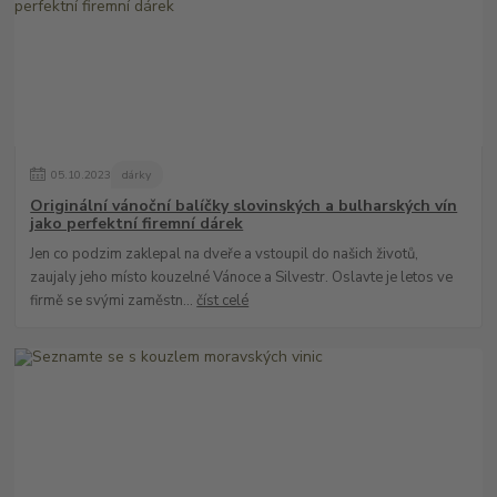
05
.
10
.
2023
dárky
Originální vánoční balíčky slovinských a bulharských vín
jako perfektní firemní dárek
Jen co podzim zaklepal na dveře a vstoupil do našich životů,
zaujaly jeho místo kouzelné Vánoce a Silvestr. Oslavte je letos ve
firmě se svými zaměstn...
číst celé