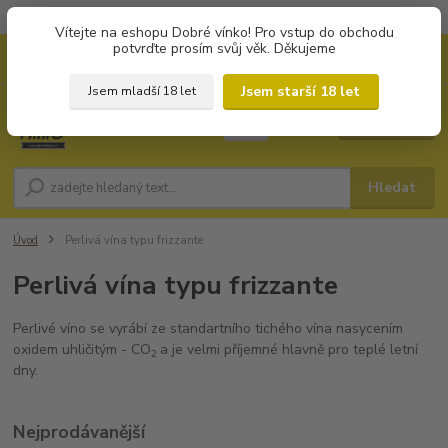
Objednávky od 1.000 Kč mají zvýhodněnou dopravu za 79 Kč.
Vítejte na eshopu Dobré vínko! Pro vstup do obchodu
potvrďte prosím svůj věk. Děkujeme
0
ks
+420 702194468
CZK
za
0 Kč
(Po-Pá, 8-16 hod.)
Jsem starší 18 let
Jsem mladší 18 let
Menu
Hledat
Úvod
Perlivá vína typu frizzante
Perlivá vína typu frizzante
Perlivé víno se vyrábí ze standartního tichého vína nasycením
oxidem uhličitým - CO
a je velmi příjemné hlavně pro teplé letní
2
dny.
Nejprodávanější