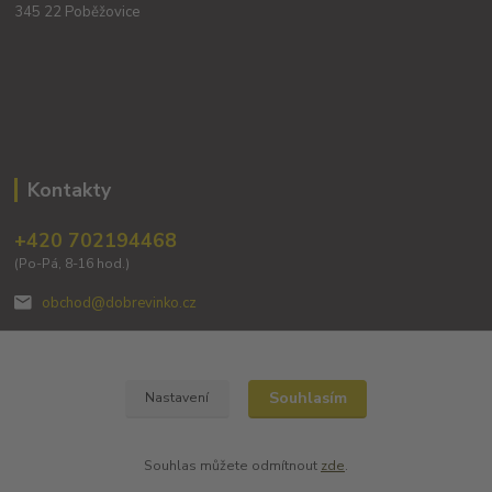
345 22 Poběžovice
Kontakty
+420 702194468
(Po-Pá, 8-16 hod.)
obchod@dobrevinko.cz
Souhlasím
Nastavení
Vytvořil B2K.cz 2020 - pro Dobré vínko
Souhlas můžete odmítnout
zde
.
Vytvořeno na
Eshop-rychle.cz