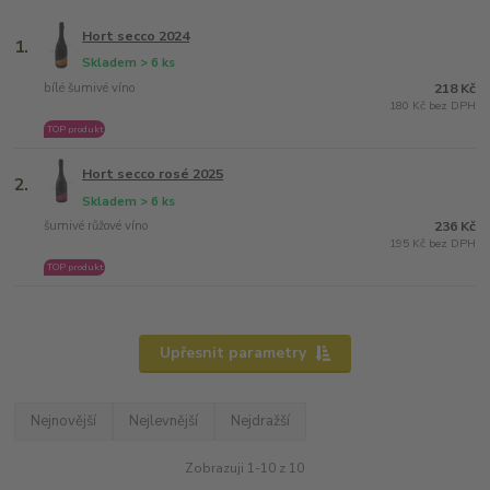
Hort secco 2024
1.
Skladem > 6 ks
bílé šumivé víno
218 Kč
180 Kč bez DPH
TOP produkt
Hort secco rosé 2025
2.
Skladem > 6 ks
šumivé růžové víno
236 Kč
195 Kč bez DPH
TOP produkt
Upřesnit parametry
Nejnovější
Nejlevnější
Nejdražší
Zobrazuji 1-10 z 10