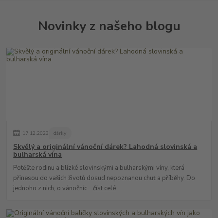
Novinky z našeho blogu
17
.
12
.
2023
dárky
Skvělý a originální vánoční dárek? Lahodná slovinská a
bulharská vína
Potěšte rodinu a blízké slovinskými a bulharskými víny, která
přinesou do vašich životů dosud nepoznanou chuť a příběhy. Do
jednoho z nich, o vánočníc...
číst celé