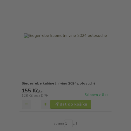
Siegerrebe kabinetní víno 2024 polosuché
155 Kč
/
ks
Skladem > 6 ks
128 Kč
bez DPH
Přidat do košíku
strana
z 1