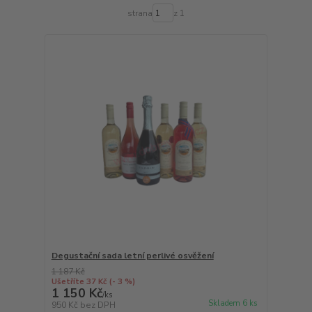
strana
z 1
Degustační sada letní perlivé osvěžení
1 187 Kč
Ušetříte 37 Kč
(- 3 %)
1 150 Kč
/
ks
Skladem 6 ks
950 Kč
bez DPH