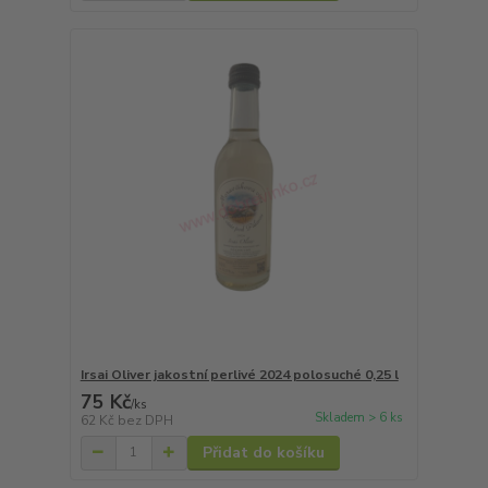
Irsai Oliver jakostní perlivé 2024 polosuché 0,25 l
75 Kč
/
ks
Skladem > 6 ks
62 Kč
bez DPH
Přidat do košíku