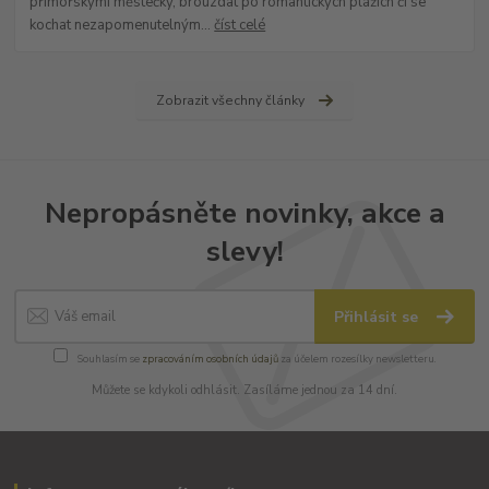
přímořskými městečky, brouzdat po romantických plážích či se
kochat nezapomenutelným...
číst celé
Zobrazit všechny články
Nepropásněte novinky, akce a
slevy!
Přihlásit se
Souhlasím se
zpracováním osobních údajů
za účelem rozesílky newsletteru.
Můžete se kdykoli odhlásit. Zasíláme jednou za 14 dní.