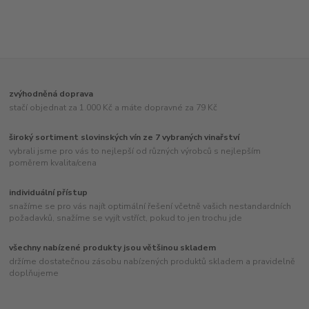
zvýhodněná doprava
stačí objednat za 1.000 Kč a máte dopravné za 79 Kč
široký sortiment slovinských vín ze 7 vybraných vinařství
vybrali jsme pro vás to nejlepší od různých výrobců s nejlepším
poměrem kvalita/cena
individuální přístup
snažíme se pro vás najít optimální řešení včetně vašich nestandardních
požadavků, snažíme se vyjít vstříct, pokud to jen trochu jde
všechny nabízené produkty jsou většinou skladem
držíme dostatečnou zásobu nabízených produktů skladem a pravidelně
doplňujeme