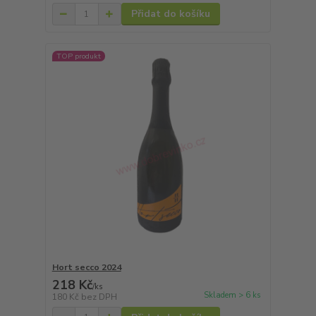
Přidat do košíku
TOP produkt
Hort secco 2024
218 Kč
/
ks
Skladem > 6 ks
180 Kč
bez DPH