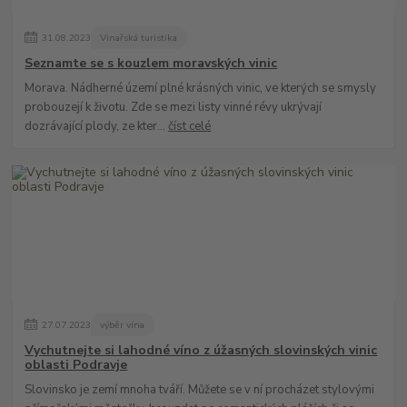
31
.
08
.
2023
Vinařská turistika
Seznamte se s kouzlem moravských vinic
Morava. Nádherné území plné krásných vinic, ve kterých se smysly
probouzejí k životu. Zde se mezi listy vinné révy ukrývají
dozrávající plody, ze kter...
číst celé
27
.
07
.
2023
výběr vína
Vychutnejte si lahodné víno z úžasných slovinských vinic
oblasti Podravje
Slovinsko je zemí mnoha tváří. Můžete se v ní procházet stylovými