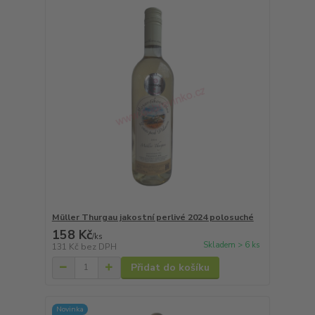
Müller Thurgau jakostní perlivé 2024 polosuché
158 Kč
/
ks
Skladem > 6 ks
131 Kč
bez DPH
Přidat do košíku
Novinka