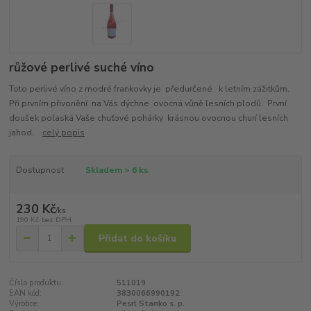
růžové perlivé suché víno
Toto perlivé víno z modré frankovky je předurčené k letním zážitkům.
Při prvním přivonění na Vás dýchne ovocná vůně lesních plodů. První
doušek polaská Vaše chuťové pohárky krásnou ovocnou churí lesních
jahod.
celý popis
Dostupnost
Skladem > 6 ks
230 Kč
/
ks
190 Kč
bez DPH
Přidat do košíku
Číslo produktu:
511019
EAN kód:
3830066990192
Výrobce:
Pesrl Stanko s. p.