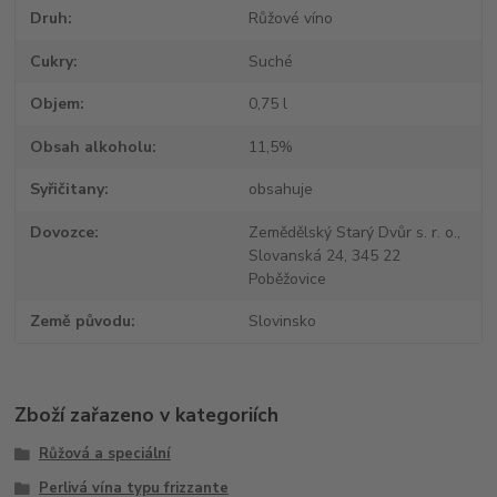
Druh
Růžové víno
Cukry
Suché
Objem
0,75 l
Obsah alkoholu
11,5%
Syřičitany
obsahuje
Dovozce
Zemědělský Starý Dvůr s. r. o.,
Slovanská 24, 345 22
Poběžovice
Země původu
Slovinsko
Zboží zařazeno v kategoriích
Růžová a speciální
Perlivá vína typu frizzante