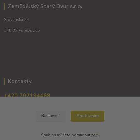
Zemědělský Starý Dvůr s.r.o.
Slovanská 24
345 22 Poběžovice
Kontakty
+420 702194468
(Po-Pá, 8-16 hod.)
obchod@dobrevinko.cz
Souhlasím
Nastavení
Souhlas můžete odmítnout
zde
.