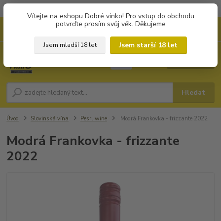
Objednávky od 1.000 Kč mají zvýhodněnou dopravu za 79 Kč.
Vítejte na eshopu Dobré vínko! Pro vstup do obchodu
potvrďte prosím svůj věk. Děkujeme
0
ks
+420 702194468
CZK
za
0 Kč
(Po-Pá, 8-16 hod.)
Jsem starší 18 let
Jsem mladší 18 let
Menu
Hledat
Úvod
Slovinská vína
Pesrl wine
Modrá Frankovka - frizzante 2022
Modrá Frankovka - frizzante
2022