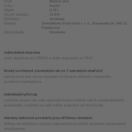
Druh:
Růžové víno
Cukry:
Suché
Objem:
0,75 l
Obsah alkoholu:
11,5%
Syřičitany:
obsahuje
Dovozce:
Zemědělský Starý Dvůr s. r. o., Slovanská 24, 345 22
Poběžovice
Země původu:
Slovinsko
zvýhodněná doprava
stačí objednat za 1.000 Kč a máte dopravné za 79 Kč
široký sortiment slovinských vín ze 7 vybraných vinařství
vybrali jsme pro vás to nejlepší od různých výrobců s nejlepším
poměrem kvalita/cena
individuální přístup
snažíme se pro vás najít optimální řešení včetně vašich nestandardních
požadavků, snažíme se vyjít vstříct, pokud to jen trochu jde
všechny nabízené produkty jsou většinou skladem
držíme dostatečnou zásobu nabízených produktů skladem a pravidelně
doplňujeme