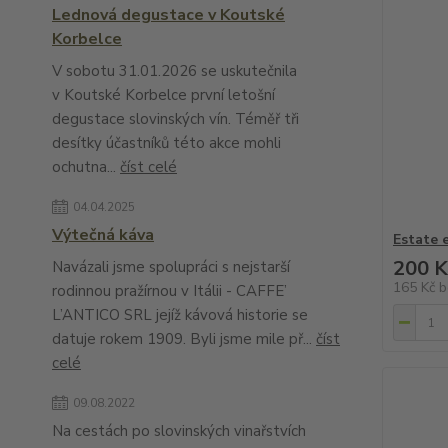
Lednová degustace v Koutské
Korbelce
V sobotu 31.01.2026 se uskutečnila
v Koutské Korbelce první letošní
degustace slovinských vín. Téměř tři
desítky účastníků této akce mohli
ochutna...
číst celé
04.04.2025
Výtečná káva
Estate 
200 K
Navázali jsme spolupráci s nejstarší
165 Kč
b
rodinnou pražírnou v Itálii - CAFFE’
L’ANTICO SRL jejíž kávová historie se
datuje rokem 1909. Byli jsme mile př...
číst
celé
09.08.2022
Na cestách po slovinských vinařstvích