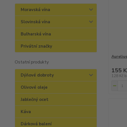
Moravská vína
Slovinská vína
Bulharská vína
Privátní značky
Aureliu
Ostatní produkty
155 K
Dýňové dobroty
128 Kč
b
Olivové oleje
Jablečný ocet
Káva
Dárková balení