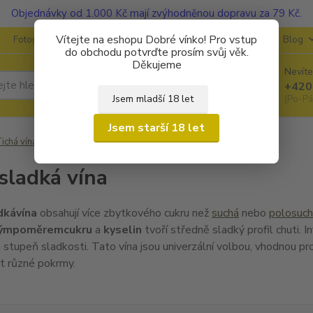
Objednávky od 1.000 Kč mají zvýhodněnou dopravu za 79 Kč.
Vítejte na eshopu Dobré vínko! Pro vstup
Fotogalerie
Kontakty
Ochrana soukromí
O vinařstvích
Blog
do obchodu potvrďte prosím svůj věk.
Děkujeme
Nevíte
Hledat
+420
Jsem mladší 18 let
(Po-Pá
Jsem starší 18 let
ichá vína
Polosladká vína
sladká vína
dká
vína
obsahují více zbytkového cukru než
suchá
nebo
polosuc
ým
poměrem
cukru
a
kyselin
tvoří středně sladký profil chuti. I
ich stupeň sladkosti. Tato vína jsou univerzální volbou, vhodnou pr
t různé pokrmy.