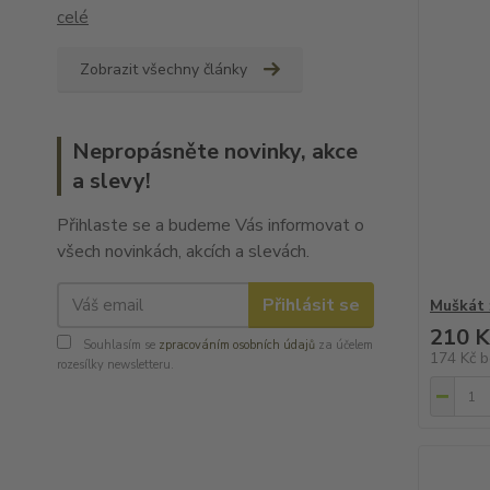
celé
Zobrazit všechny články
Nepropásněte novinky, akce
a slevy!
Přihlaste se a budeme Vás informovat o
všech novinkách, akcích a slevách.
Přihlásit se
Muškát 
210 K
Souhlasím se
zpracováním osobních údajů
za účelem
174 Kč
b
rozesílky newsletteru.