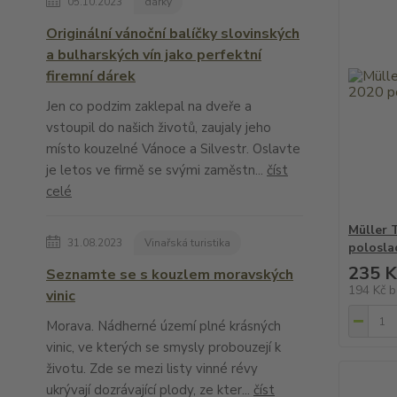
05.10.2023
dárky
Originální vánoční balíčky slovinských
a bulharských vín jako perfektní
firemní dárek
Jen co podzim zaklepal na dveře a
vstoupil do našich životů, zaujaly jeho
místo kouzelné Vánoce a Silvestr. Oslavte
je letos ve firmě se svými zaměstn...
číst
celé
Müller 
31.08.2023
Vinařská turistika
polosla
235 K
Seznamte se s kouzlem moravských
194 Kč
b
vinic
Morava. Nádherné území plné krásných
vinic, ve kterých se smysly probouzejí k
životu. Zde se mezi listy vinné révy
ukrývají dozrávající plody, ze kter...
číst