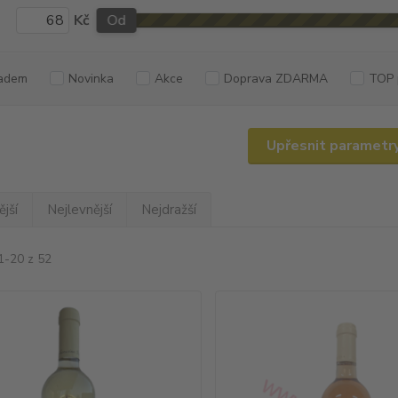
Kč
Od
adem
Novinka
Akce
Doprava ZDARMA
TOP 
Upřesnit parametr
jší
Nejlevnější
Nejdražší
1-20 z 52