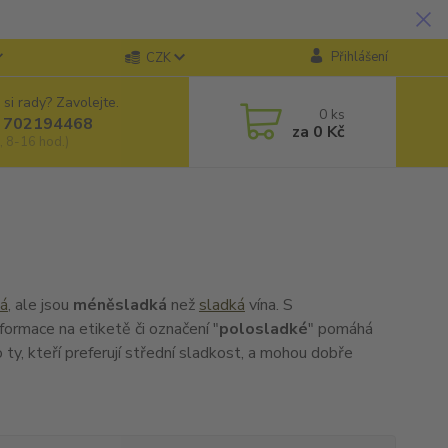
Přihlášení
CZK
 si rady? Zavolejte.
0
ks
 702194468
za
0 Kč
, 8-16 hod.)
há
, ale jsou
méně
sladká
než
sladká
vína. S
nformace na etiketě či označení "
polosladké
" pomáhá
o ty, kteří preferují střední sladkost, a mohou dobře