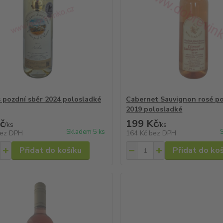
s pozdní sběr 2024 polosladké
Cabernet Sauvignon rosé po
2019 polosladké
č
199 Kč
/
ks
/
ks
Skladem 5 ks
ez DPH
164 Kč
bez DPH
Přidat do košíku
Přidat do ko