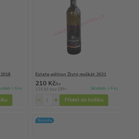
 2018
Estate edition Žlutý muškát 2021
210 Kč
/
ks
ladem > 6 ks
Skladem > 6 ks
174 Kč
bez DPH
šíku
Přidat do košíku
Novinka