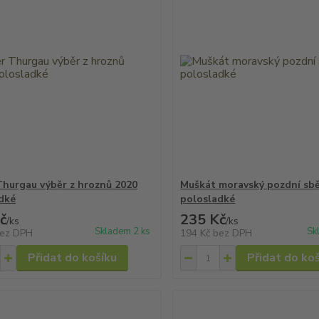
Thurgau výběr z hroznů 2020
Muškát moravský pozdní sbě
dké
polosladké
č
235 Kč
/
ks
/
ks
Skladem 2 ks
Sk
ez DPH
194 Kč
bez DPH
Přidat do košíku
Přidat do ko