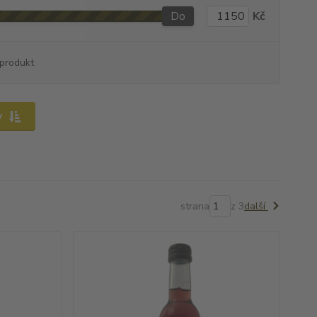
Do
Kč
produkt
y
strana
z 3
další