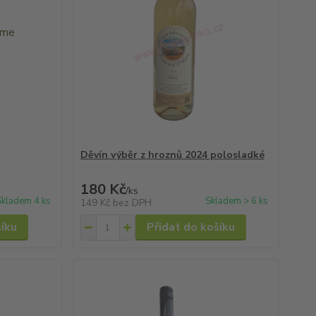
e
Děvín výběr z hroznů 2024 polosladké
180 Kč
/
ks
Skladem 4 ks
Skladem > 6 ks
149 Kč
bez DPH
šíku
Přidat do košíku