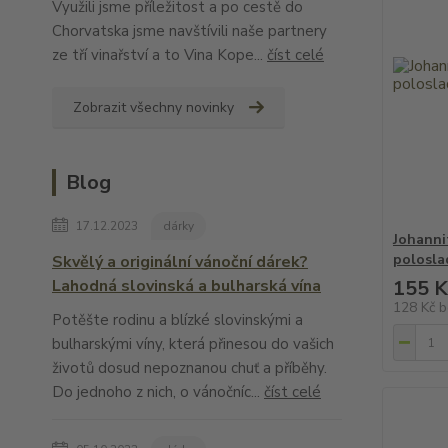
Využili jsme příležitost a po cestě do
Chorvatska jsme navštívili naše partnery
ze tří vinařství a to Vina Kope...
číst celé
Zobrazit všechny novinky
Blog
17.12.2023
dárky
Johanni
polosla
Skvělý a originální vánoční dárek?
Lahodná slovinská a bulharská vína
155 K
128 Kč
b
Potěšte rodinu a blízké slovinskými a
bulharskými víny, která přinesou do vašich
životů dosud nepoznanou chuť a příběhy.
Do jednoho z nich, o vánočníc...
číst celé