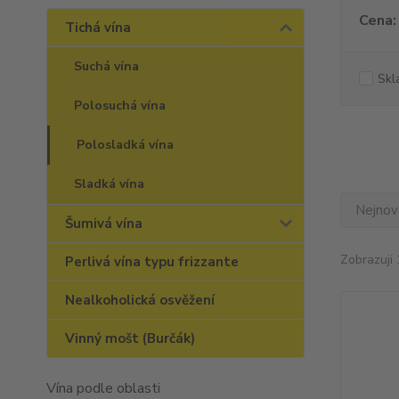
Cena:
Tichá vína
Suchá vína
Skl
Polosuchá vína
Polosladká vína
Sladká vína
Nejnově
Šumivá vína
Zobrazuji 
Perlivá vína typu frizzante
Nealkoholická osvěžení
Vinný mošt (Burčák)
Vína podle oblasti