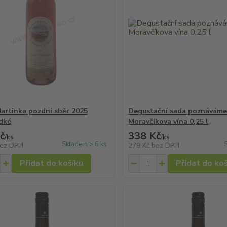
artinka pozdní sběr 2025
Degustační sada poznávám
dké
Moravčíkova vína 0,25 l
č
338 Kč
/
ks
/
ks
Skladem > 6 ks
ez DPH
279 Kč
bez DPH
Přidat do košíku
Přidat do ko