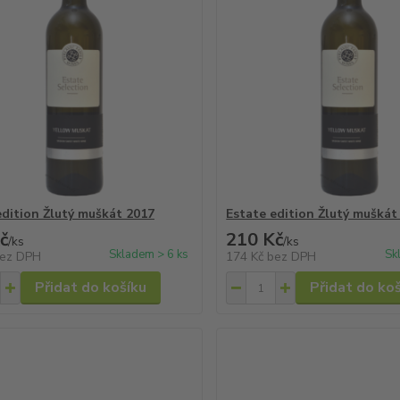
edition Žlutý muškát 2017
Estate edition Žlutý muškát
č
210 Kč
/
ks
/
ks
Skladem > 6 ks
Sk
ez DPH
174 Kč
bez DPH
Přidat do košíku
Přidat do ko