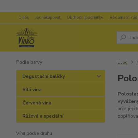
O nás
Jak nakupovat
Obchodní podmínky
Reklamační řád
Podle barvy
Úvod
T
Polo
Degustační balíčky
Bílá vína
Polosla
vyvážen
Červená vína
určit jej
doplňova
Růžová a speciální
Vína podle druhu