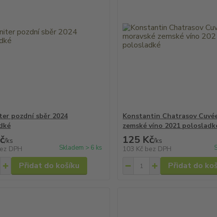
ter pozdní sběr 2024
Konstantin Chatrasov Cuvé
dké
zemské víno 2021 polosladk
č
125 Kč
/
ks
/
ks
Skladem > 6 ks
ez DPH
103 Kč
bez DPH
Přidat do košíku
Přidat do ko