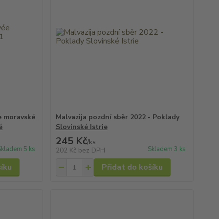
e moravské
Malvazija pozdní sběr 2022 - Poklady
é
Slovinské Istrie
245 Kč
/
ks
Skladem 5 ks
Skladem 3 ks
202 Kč
bez DPH
šíku
Přidat do košíku