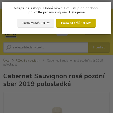
Objednávky od 1.000 Kč mají zvýhodněnou dopravu za 79 Kč.
Vítejte na eshopu Dobré vínko! Pro vstup do obchodu
potvrďte prosím svůj věk. Děkujeme
0
ks
+420 702194468
CZK
za
0 Kč
(Po-Pá, 8-16 hod.)
Jsem starší 18 let
Jsem mladší 18 let
Menu
Hledat
Úvod
Růžová a speciální
Cabernet Sauvignon rosé pozdní sběr 2019
polosladké
Cabernet Sauvignon rosé pozdní
sběr 2019 polosladké