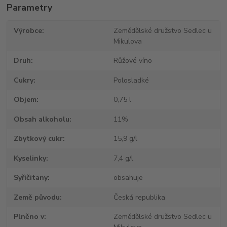
Parametry
Výrobce
Zemědělské družstvo Sedlec u
Mikulova
Druh
Růžové víno
Cukry
Polosladké
Objem
0,75 l
Obsah alkoholu
11%
Zbytkový cukr
15,9 g/l
Kyselinky
7,4 g/l
Syřičitany
obsahuje
Země původu
Česká republika
Plněno v
Zemědělské družstvo Sedlec u