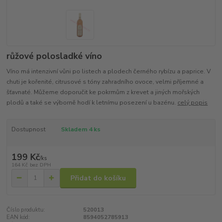
růžové polosladké víno
Víno má intenzivní vůni po listech a plodech černého rybízu a paprice. V
chuti je kořenité, citrusové s tóny zahradního ovoce, velmi příjemné a
šťavnaté. Můžeme doporučit ke pokrmům z krevet a jiných mořských
plodů a také se výborně hodí k letnímu posezení u bazénu.
celý popis
Dostupnost
Skladem 4 ks
199 Kč
/
ks
164 Kč
bez DPH
Přidat do košíku
Číslo produktu:
520013
EAN kód:
8594052785913