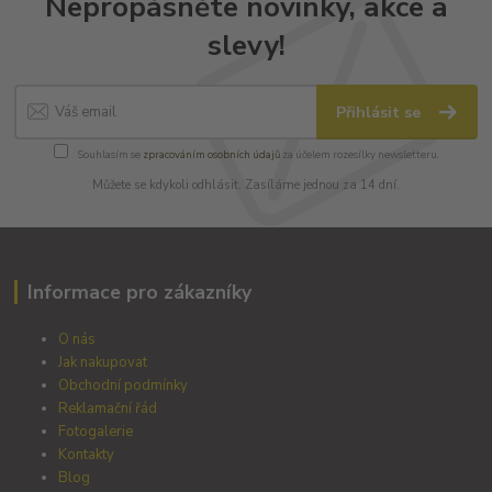
Nepropásněte novinky, akce a
slevy!
Přihlásit se
Souhlasím se
zpracováním osobních údajů
za účelem rozesílky newsletteru.
Můžete se kdykoli odhlásit. Zasíláme jednou za 14 dní.
Informace pro zákazníky
O nás
Jak nakupovat
Obchodní podmínky
Reklamační řád
Fotogalerie
Kontakty
Blog