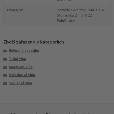
Mikulova
Prodejce
Zemědělský Starý Dvůr s. r. o.,
Slovanská 24, 345 22
Poběžovice
Zboží zařazeno v kategoriích
Růžová a speciální
Tichá vína
Moravská vína
Polosladká vína
Sedlecká vína