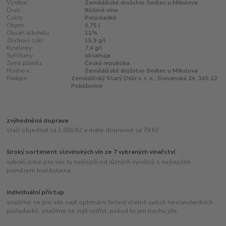
Výrobce:
Zemědělské družstvo Sedlec u Mikulova
Druh:
Růžové víno
Cukry:
Polosladké
Objem:
0,75 l
Obsah alkoholu:
11%
Zbytkový cukr:
15,9 g/l
Kyselinky:
7,4 g/l
Syřičitany:
obsahuje
Země původu:
Česká republika
Plněno v:
Zemědělské družstvo Sedlec u Mikulova
Prodejce:
Zemědělský Starý Dvůr s. r. o., Slovanská 24, 345 22
Poběžovice
zvýhodněná doprava
stačí objednat za 1.000 Kč a máte dopravné za 79 Kč
široký sortiment slovinských vín ze 7 vybraných vinařství
vybrali jsme pro vás to nejlepší od různých výrobců s nejlepším
poměrem kvalita/cena
individuální přístup
snažíme se pro vás najít optimální řešení včetně vašich nestandardních
požadavků, snažíme se vyjít vstříct, pokud to jen trochu jde