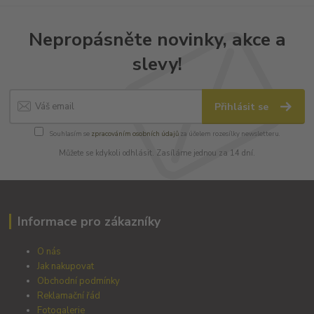
Nepropásněte novinky, akce a
slevy!
Přihlásit se
Souhlasím se
zpracováním osobních údajů
za účelem rozesílky newsletteru.
Můžete se kdykoli odhlásit. Zasíláme jednou za 14 dní.
Informace pro zákazníky
O nás
Jak nakupovat
Obchodní podmínky
Reklamační řád
Fotogalerie