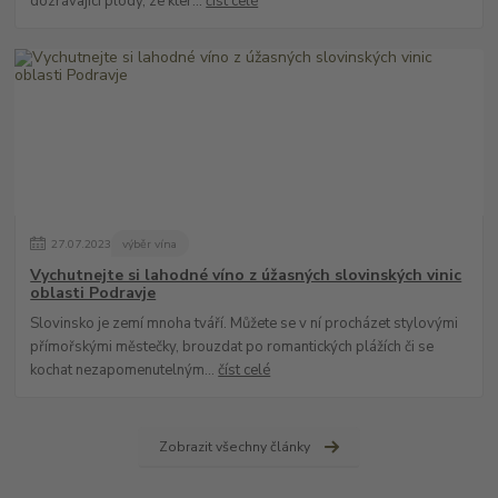
dozrávající plody, ze kter...
číst celé
27
.
07
.
2023
výběr vína
Vychutnejte si lahodné víno z úžasných slovinských vinic
oblasti Podravje
Slovinsko je zemí mnoha tváří. Můžete se v ní procházet stylovými
přímořskými městečky, brouzdat po romantických plážích či se
kochat nezapomenutelným...
číst celé
Zobrazit všechny články