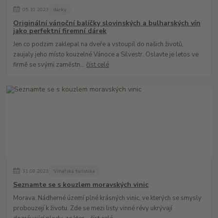
05
.
10
.
2023
dárky
Originální vánoční balíčky slovinských a bulharských vín
jako perfektní firemní dárek
Jen co podzim zaklepal na dveře a vstoupil do našich životů,
zaujaly jeho místo kouzelné Vánoce a Silvestr. Oslavte je letos ve
firmě se svými zaměstn...
číst celé
31
.
08
.
2023
Vinařská turistika
Seznamte se s kouzlem moravských vinic
Morava. Nádherné území plné krásných vinic, ve kterých se smysly
probouzejí k životu. Zde se mezi listy vinné révy ukrývají