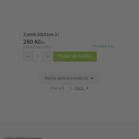
Tramín 2018 bag 3 l
280 Kč
/
ks
Skladem 4 ks
231 Kč
bez DPH
Přidat do košíku
Načíst další produkty (1)
strana
z 2
další
zvýhodněná doprava