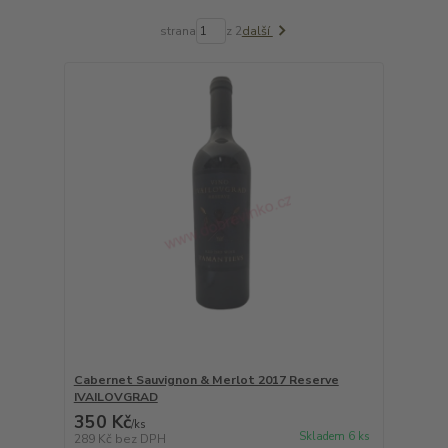
strana
z 2
další
Cabernet Sauvignon & Merlot 2017 Reserve
IVAILOVGRAD
350 Kč
/
ks
Skladem 6 ks
289 Kč
bez DPH