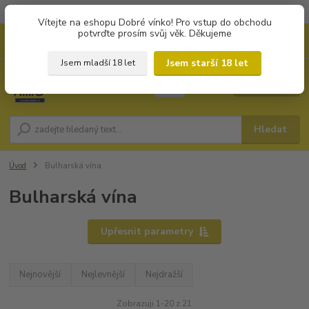
Objednávky od 1.000 Kč mají zvýhodněnou dopravu za 79 Kč.
Vítejte na eshopu Dobré vínko! Pro vstup do obchodu
potvrďte prosím svůj věk. Děkujeme
0
ks
+420 702194468
CZK
za
0 Kč
(Po-Pá, 8-16 hod.)
Jsem starší 18 let
Jsem mladší 18 let
Menu
Hledat
Úvod
Bulharská vína
Bulharská vína
Upřesnit parametry
Nejnovější
Nejlevnější
Nejdražší
Zobrazuji 1-20 z 21