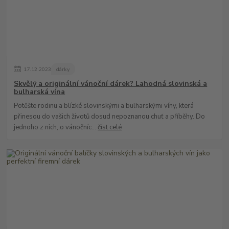
17
.
12
.
2023
dárky
Skvělý a originální vánoční dárek? Lahodná slovinská a
bulharská vína
Potěšte rodinu a blízké slovinskými a bulharskými víny, která
přinesou do vašich životů dosud nepoznanou chuť a příběhy. Do
jednoho z nich, o vánočníc...
číst celé