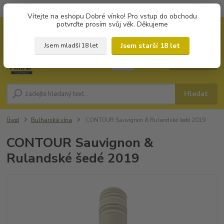
Objednávky od 1.000 Kč mají zvýhodněnou dopravu za 79 Kč.
Vítejte na eshopu Dobré vínko! Pro vstup do obchodu
potvrďte prosím svůj věk. Děkujeme
0
ks
+420 702194468
CZK
za
0 Kč
(Po-Pá, 8-16 hod.)
Jsem starší 18 let
Jsem mladší 18 let
Menu
Hledat
Úvod
Bulharská vína
CONTOUR Sauvignon & Rulandské šedé 2019
CONTOUR Sauvignon &
Rulandské šedé 2019