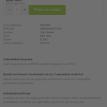
/
ks
149 Kč
bez DPH
Přidat do košíku
Číslo produktu:
550019
EAN kód:
3802400071752
Výrobce:
Via Vinera
Druh:
bílé víno
Objem:
0,75 l
Obsah alkoholu:
13,0 %
zvýhodněná doprava
stačí objednat za 1.000 Kč a máte dopravné za 79 Kč
široký sortiment slovinských vín ze 7 vybraných vinařství
vybrali jsme pro vás to nejlepší od různých výrobců s nejlepším
poměrem kvalita/cena
individuální přístup
snažíme se pro vás najít optimální řešení včetně vašich nestandardních
požadavků, snažíme se vyjít vstříct, pokud to jen trochu jde