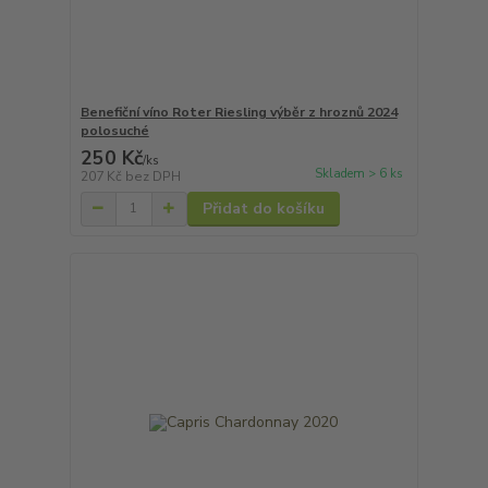
Benefiční víno Roter Riesling výběr z hroznů 2024
polosuché
250 Kč
/
ks
Skladem > 6 ks
207 Kč
bez DPH
Přidat do košíku