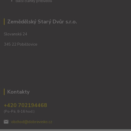
další články přibudou
Zemědělský Starý Dvůr s.r.o.
Slovanská 24
345 22 Poběžovice
Kontakty
+420 702194468
(Po-Pá, 8-16 hod.)
obchod@dobrevinko.cz