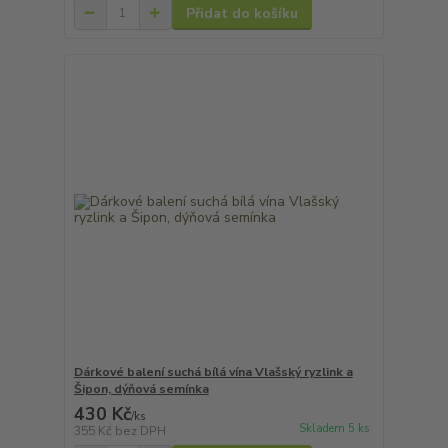
Přidat do košíku
Dárkové balení suchá bílá vína Vlašský ryzlink a
Šipon, dýňová semínka
430 Kč
/
ks
Skladem 5 ks
355 Kč
bez DPH