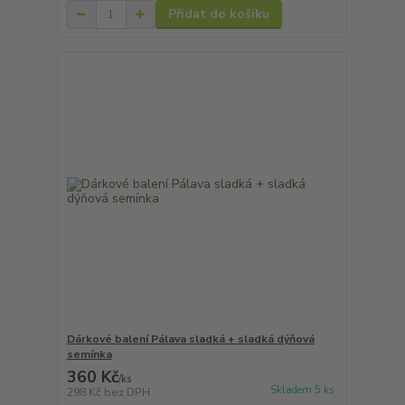
Přidat do košíku
Dárkové balení Pálava sladká + sladká dýňová
semínka
360 Kč
/
ks
Skladem 5 ks
298 Kč
bez DPH