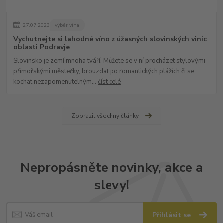
27
.
07
.
2023
výběr vína
Vychutnejte si lahodné víno z úžasných slovinských vinic
oblasti Podravje
Slovinsko je zemí mnoha tváří. Můžete se v ní procházet stylovými
přímořskými městečky, brouzdat po romantických plážích či se
kochat nezapomenutelným...
číst celé
Zobrazit všechny články
Nepropásněte novinky, akce a
slevy!
Přihlásit se