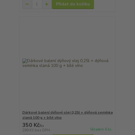
Přidat do košíku
Dárkové balení dýňový olej 0,25l + dýňová semínka
slaná 100 g + bílé víno
350 Kč
/
ks
Skladem 6 ks
289 Kč
bez DPH