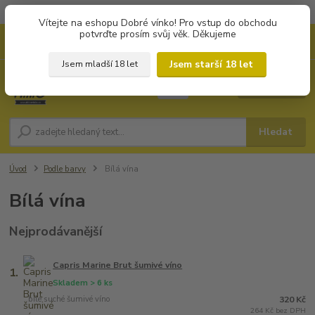
Objednávky od 1.000 Kč mají zvýhodněnou dopravu za 79 Kč.
Vítejte na eshopu Dobré vínko! Pro vstup do obchodu
potvrďte prosím svůj věk. Děkujeme
0
ks
+420 702194468
CZK
za
0 Kč
(Po-Pá, 8-16 hod.)
Jsem starší 18 let
Jsem mladší 18 let
Menu
Hledat
Úvod
Podle barvy
Bílá vína
Bílá vína
Nejprodávanější
Capris Marine Brut šumivé víno
1.
Skladem > 6 ks
bílé suché šumivé víno
320 Kč
264 Kč bez DPH