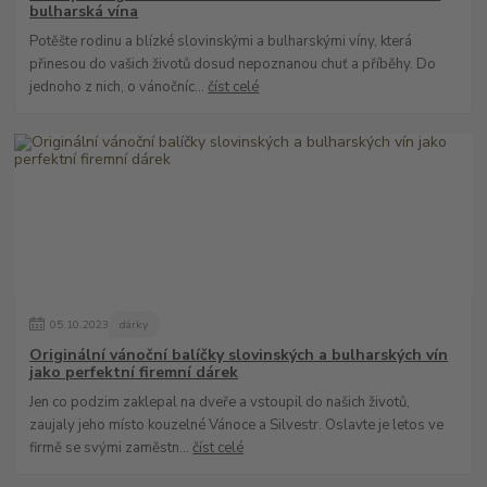
bulharská vína
Potěšte rodinu a blízké slovinskými a bulharskými víny, která
přinesou do vašich životů dosud nepoznanou chuť a příběhy. Do
jednoho z nich, o vánočníc...
číst celé
05
.
10
.
2023
dárky
Originální vánoční balíčky slovinských a bulharských vín
jako perfektní firemní dárek
Jen co podzim zaklepal na dveře a vstoupil do našich životů,
zaujaly jeho místo kouzelné Vánoce a Silvestr. Oslavte je letos ve
firmě se svými zaměstn...
číst celé