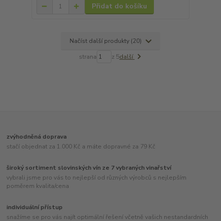
Přidat do košíku
Načíst další produkty (20)
strana
z 5
další
zvýhodněná doprava
stačí objednat za 1.000 Kč a máte dopravné za 79 Kč
široký sortiment slovinských vín ze 7 vybraných vinařství
vybrali jsme pro vás to nejlepší od různých výrobců s nejlepším
poměrem kvalita/cena
individuální přístup
snažíme se pro vás najít optimální řešení včetně vašich nestandardních