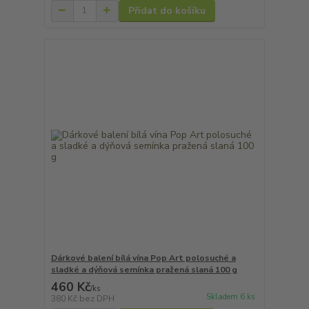
Přidat do košíku
Dárkové balení bílá vína Pop Art polosuché a
sladké a dýňová semínka pražená slaná 100 g
460 Kč
/
ks
Skladem 6 ks
380 Kč
bez DPH