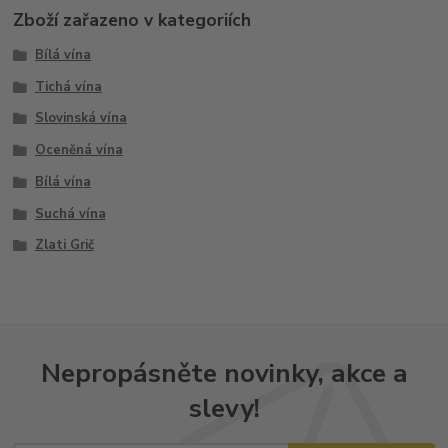
Zboží zařazeno v kategoriích
Bílá vína
Tichá vína
Slovinská vína
Oceněná vína
Bílá vína
Suchá vína
Zlati Grič
Nepropásněte novinky, akce a
slevy!