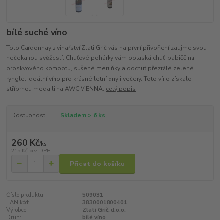
bílé suché víno
Toto Cardonnay z vinařství Zlati Grič vás na první přivoňení zaujme svou
nečekanou svěžestí. Chuťové pohárky vám polaská chuť babiččina
broskvového kompotu, sušené meruňky a dochuť přezrálé zelené
ryngle. Ideální víno pro krásné letní dny i večery. Toto víno získalo
stříbrnou medaili na AWC VIENNA.
celý popis
Dostupnost
Skladem > 6 ks
260 Kč
/
ks
215 Kč
bez DPH
Přidat do košíku
Číslo produktu:
509031
EAN kód:
3830001800401
Výrobce:
Zlati Grič, d.o.o.
Druh:
bílé víno