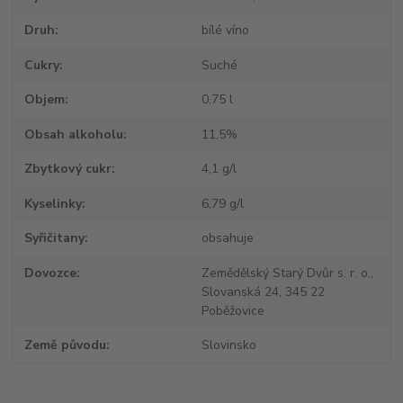
Druh
bílé víno
Cukry
Suché
Objem
0,75 l
Obsah alkoholu
11,5%
Zbytkový cukr
4,1 g/l
Kyselinky
6,79 g/l
Syřičitany
obsahuje
Dovozce
Zemědělský Starý Dvůr s. r. o.,
Slovanská 24, 345 22
Poběžovice
Země původu
Slovinsko