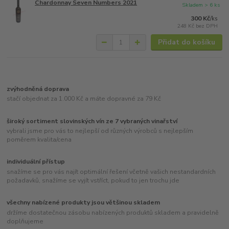
Chardonnay Seven Numbers 2021
Skladem > 6 ks
300 Kč
/
ks
248 Kč
bez DPH
Přidat do košíku
zvýhodněná doprava
stačí objednat za 1.000 Kč a máte dopravné za 79 Kč
široký sortiment slovinských vín ze 7 vybraných vinařství
vybrali jsme pro vás to nejlepší od různých výrobců s nejlepším
poměrem kvalita/cena
individuální přístup
snažíme se pro vás najít optimální řešení včetně vašich nestandardních
požadavků, snažíme se vyjít vstříct, pokud to jen trochu jde
všechny nabízené produkty jsou většinou skladem
držíme dostatečnou zásobu nabízených produktů skladem a pravidelně
doplňujeme