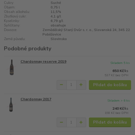
Cukry:
Suché
Objem:
0,75 l
Obsah alkoholu:
11,5%
Zbytkový cukr:
4,1 g/l
Kyselinky:
6,79 g/l
Syřičitany:
obsahuje
Dovozce:
Zemědělský Starý Dvůr s. r. o., Slovanská 24, 345 22
Poběžovice
Země původu:
Slovinsko
Podobné produkty
Chardonnay reserve 2019
Skladem 5 ks
650 Kč
/
ks
537 Kč
bez DPH
Přidat do košíku
Chardonnay 2017
Skladem > 6 ks
240 Kč
/
ks
198 Kč
bez DPH
Přidat do košíku