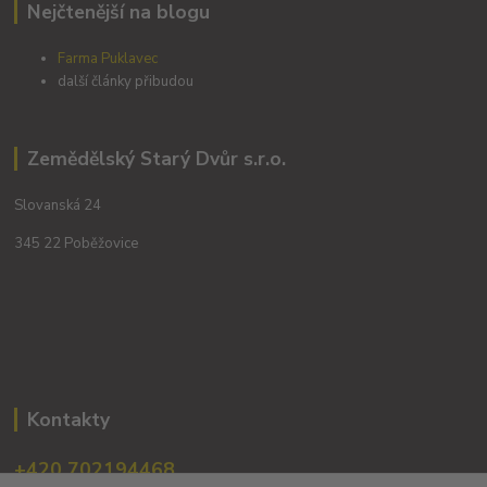
Nejčtenější na blogu
Farma Puklavec
další články přibudou
Zemědělský Starý Dvůr s.r.o.
Slovanská 24
345 22 Poběžovice
Kontakty
+420 702194468