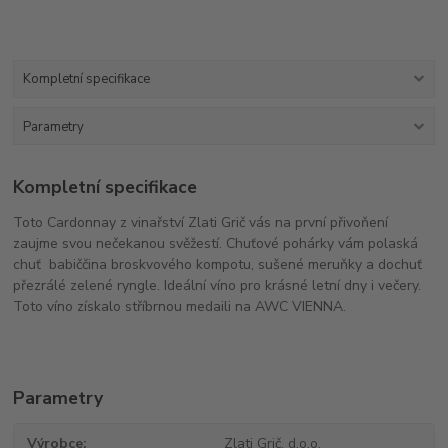
Kompletní specifikace
Parametry
Kompletní specifikace
Toto Cardonnay z vinařství Zlati Grič vás na první přivoňení
zaujme svou nečekanou svěžestí. Chuťové pohárky vám polaská
chuť babiččina broskvového kompotu, sušené meruňky a dochuť
přezrálé zelené ryngle. Ideální víno pro krásné letní dny i večery.
Toto víno získalo stříbrnou medaili na AWC VIENNA.
Parametry
Výrobce
Zlati Grič, d.o.o.