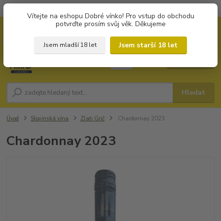
Objednávky od 1.000 Kč mají zvýhodněnou dopravu za 79 Kč.
Vítejte na eshopu Dobré vínko! Pro vstup do obchodu
potvrďte prosím svůj věk. Děkujeme
0
ks
+420 702194468
CZK
za
0 Kč
(Po-Pá, 8-16 hod.)
Jsem starší 18 let
Jsem mladší 18 let
Menu
Hledat
Úvod
Slovinská vína
Zlati Grič
Chardonnay 2023
Chardonnay 2023