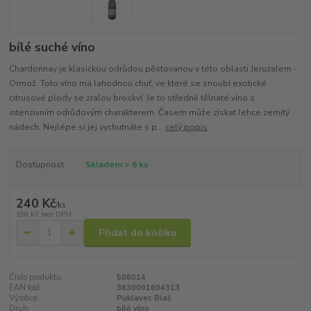
bílé suché víno
Chardonnay je klasickou odrůdou pěstovanou v této oblasti Jeruzalem -
Ormož. Toto víno má lahodnou chuť, ve které se snoubí exotické
citrusové plody se zralou broskví. Je to středně tělnaté víno s
intenzivním odrůdovým charakterem. Časem může získat lehce zemitý
nádech. Nejlépe si jej vychutnáte s p...
celý popis
Dostupnost
Skladem > 6 ks
240 Kč
/
ks
198 Kč
bez DPH
Přidat do košíku
Číslo produktu:
506014
EAN kód:
3830001604313
Výrobce:
Puklavec Blaž
Druh:
bílé víno