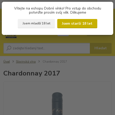
Objednávky od 1.000 Kč mají zvýhodněnou dopravu za 79 Kč.
Vítejte na eshopu Dobré vínko! Pro vstup do obchodu
potvrďte prosím svůj věk. Děkujeme
0
ks
+420 702194468
CZK
za
0 Kč
(Po-Pá, 8-16 hod.)
Jsem starší 18 let
Jsem mladší 18 let
Menu
Hledat
Úvod
Slovinská vína
Chardonnay 2017
Chardonnay 2017