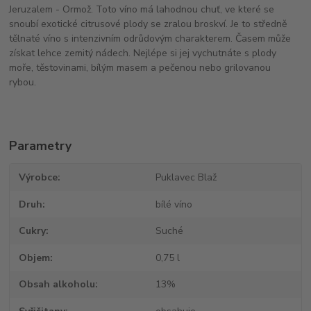
Jeruzalem - Ormož. Toto víno má lahodnou chuť, ve které se
snoubí exotické citrusové plody se zralou broskví. Je to středně
tělnaté víno s intenzivním odrůdovým charakterem. Časem může
získat lehce zemitý nádech. Nejlépe si jej vychutnáte s plody
moře, těstovinami, bílým masem a pečenou nebo grilovanou
rybou.
Parametry
Výrobce
Puklavec Blaž
Druh
bílé víno
Cukry
Suché
Objem
0,75 l
Obsah alkoholu
13%