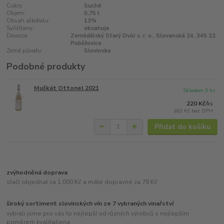
Cukry:
Suché
Objem:
0,75 l
Obsah alkoholu:
13%
Syřičitany:
obsahuje
Dovozce:
Zemědělský Starý Dvůr s. r. o., Slovanská 24, 345 22
Poběžovice
Země původu:
Slovinsko
Podobné produkty
Muškát Ottonel 2021
Skladem 3 ks
220 Kč
/
ks
182 Kč
bez DPH
Přidat do košíku
zvýhodněná doprava
stačí objednat za 1.000 Kč a máte dopravné za 79 Kč
široký sortiment slovinských vín ze 7 vybraných vinařství
vybrali jsme pro vás to nejlepší od různých výrobců s nejlepším
poměrem kvalita/cena