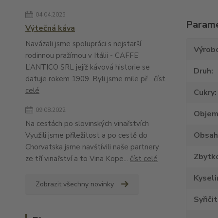
04.04.2025
Param
Výtečná káva
Navázali jsme spolupráci s nejstarší
Výrob
rodinnou pražírnou v Itálii - CAFFE’
L’ANTICO SRL jejíž kávová historie se
Druh
datuje rokem 1909. Byli jsme mile př...
číst
celé
Cukry
09.08.2022
Obje
Na cestách po slovinských vinařstvích
Obsah
Využili jsme příležitost a po cestě do
Chorvatska jsme navštívili naše partnery
Zbytko
ze tří vinařství a to Vina Kope...
číst celé
Kyseli
Zobrazit všechny novinky
Syřiči