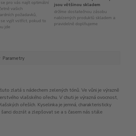
se pro vás najít optimální
jsou většinou skladem
četně vašich
držíme dostatečnou zásobu
ardních požadavků,
nabízených produktů skladem a
se vyjít vstříct, pokud to
pravidelně doplňujeme
hu jde
Parametry
– žluto zlatá s nádechem zelených tónů. Ve vůni je výrazně
čerstvého vlašského ořechu. V chuti je výrazná ovocnost,
vlašských ořeších. Kyselinka je jemná, charakteristicky
u šanci dozrát a zlepšovat se a s časem nás stále