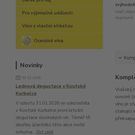
Dárek pro něj
zvýhodně
stačí obje
Pro výjimečné události
dopravné 
Víno s vlastní etiketou
Oceněná vína
Kompl
Novinky
Komple
03.02.2026
Lednová degustace v Koutské
Vlašský r
Korbelce
ovocné (z
V sobotu 31.01.2026 se uskutečnila
víno je s
v Koutské Korbelce první letošní
stahující
degustace slovinských vín. Téměř tři
překvapuje
desítky účastníků této akce mohli
ochutna...
číst celé