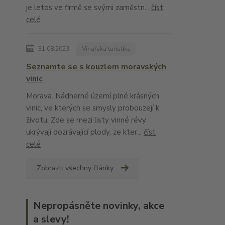
je letos ve firmě se svými zaměstn...
číst
celé
31.08.2023
Vinařská turistika
Seznamte se s kouzlem moravských
vinic
Morava. Nádherné území plné krásných
vinic, ve kterých se smysly probouzejí k
životu. Zde se mezi listy vinné révy
ukrývají dozrávající plody, ze kter...
číst
celé
Zobrazit všechny články
Nepropásněte novinky, akce
a slevy!