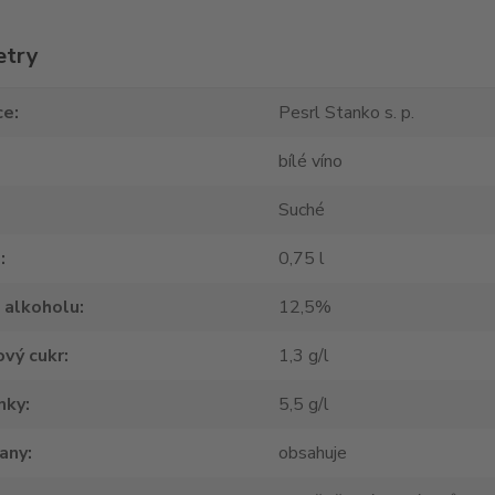
etry
ce
Pesrl Stanko s. p.
bílé víno
Suché
m
0,75 l
 alkoholu
12,5%
vý cukr
1,3 g/l
nky
5,5 g/l
tany
obsahuje