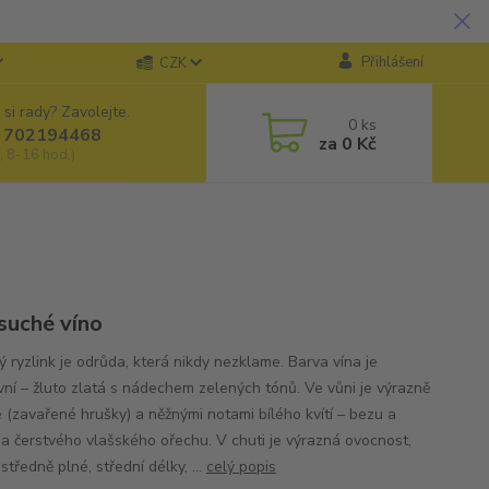
Přihlášení
CZK
 si rady? Zavolejte.
0
ks
 702194468
za
0 Kč
, 8-16 hod.)
 suché víno
 ryzlink je odrůda, která nikdy nezklame. Barva vína je
ivní – žluto zlatá s nádechem zelených tónů. Ve vůni je výrazně
 (zavařené hrušky) a něžnými notami bílého kvítí – bezu a
 a čerstvého vlašského ořechu. V chuti je výrazná ovocnost,
 středně plné, střední délky, ...
celý popis