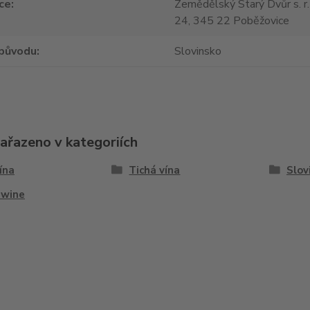
ce
Zemědělský Starý Dvůr s. r.
24, 345 22 Poběžovice
původu
Slovinsko
zařazeno v kategoriích
vína
Tichá vína
Slov
 wine