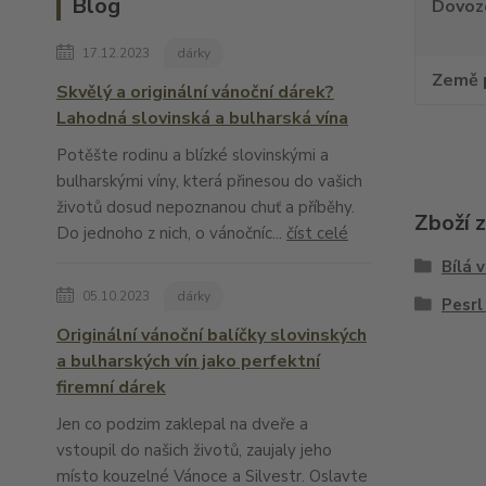
Blog
Dovoz
17.12.2023
dárky
Země 
Skvělý a originální vánoční dárek?
Lahodná slovinská a bulharská vína
Potěšte rodinu a blízké slovinskými a
bulharskými víny, která přinesou do vašich
životů dosud nepoznanou chuť a příběhy.
Zboží 
Do jednoho z nich, o vánočníc...
číst celé
Bílá 
05.10.2023
dárky
Pesrl
Originální vánoční balíčky slovinských
a bulharských vín jako perfektní
firemní dárek
Jen co podzim zaklepal na dveře a
vstoupil do našich životů, zaujaly jeho
místo kouzelné Vánoce a Silvestr. Oslavte