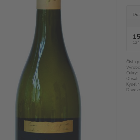
Dos
15
124
Číslo p
Výrobc
Cukry:
Obsah 
Kyselin
Dovozc