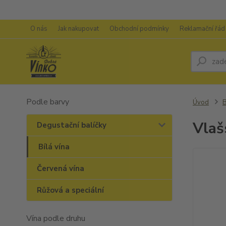
O nás
Jak nakupovat
Obchodní podmínky
Reklamační řád
Podle barvy
Úvod
B
Vlaš
Degustační balíčky
Bílá vína
Červená vína
Růžová a speciální
Vína podle druhu