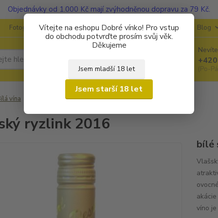
Objednávky od 1.000 Kč mají zvýhodněnou dopravu za 79 Kč.
Vítejte na eshopu Dobré vínko! Pro vstup
Fotogalerie
Kontakty
Ochrana soukromí
O vinařstvích
Blog
do obchodu potvrďte prosím svůj věk.
Děkujeme
Nevíte
Hledat
+420
Jsem mladší 18 let
(Po-Pá
Jsem starší 18 let
ílá vína
Vlašský ryzlink 2016
ský ryzlink 2016
bílé
Vlašský
atrakt
ovocné
akácie
víno je