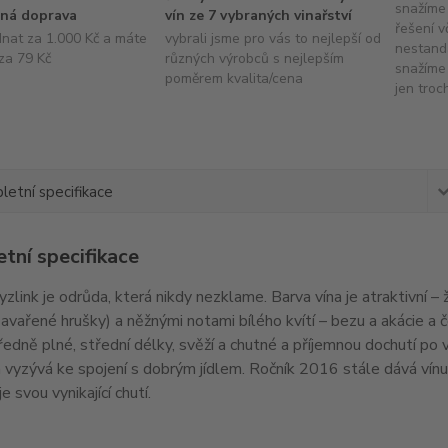
snažíme 
ná doprava
vín ze 7 vybraných vinařství
řešení v
dnat za 1.000 Kč a máte
vybrali jsme pro vás to nejlepší od
nestand
za 79 Kč
různých výrobců s nejlepším
snažíme 
poměrem kvalita/cena
jen troc
etní specifikace
tní specifikace
yzlink je odrůda, která nikdy nezklame. Barva vína je atraktivní 
avařené hrušky) a něžnými notami bílého kvítí – bezu a akácie a 
tředně plné, střední délky, svěží a chutné a příjemnou dochutí po 
 a vyzývá ke spojení s dobrým jídlem. Ročník 2016 stále dává vín
 svou vynikající chutí.