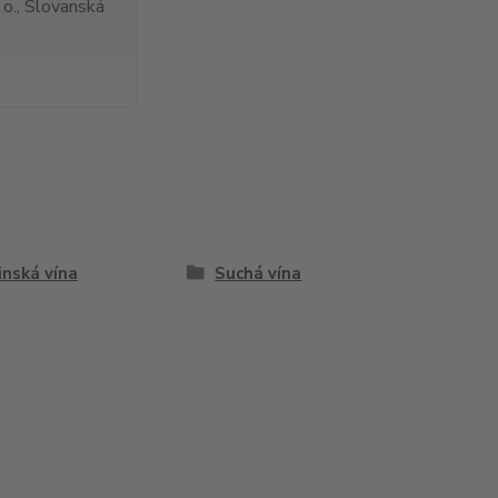
 o., Slovanská
inská vína
Suchá vína