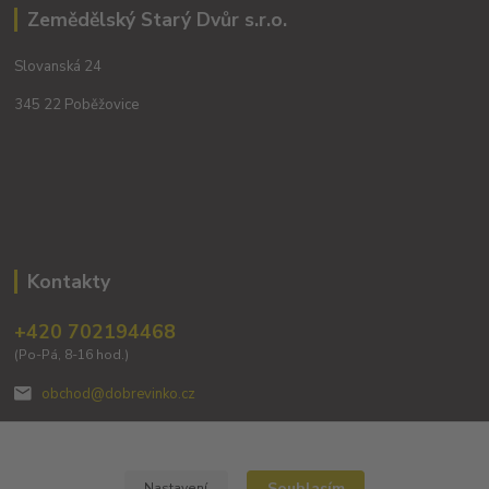
Zemědělský Starý Dvůr s.r.o.
Slovanská 24
345 22 Poběžovice
Kontakty
+420 702194468
(Po-Pá, 8-16 hod.)
obchod@dobrevinko.cz
Souhlasím
Nastavení