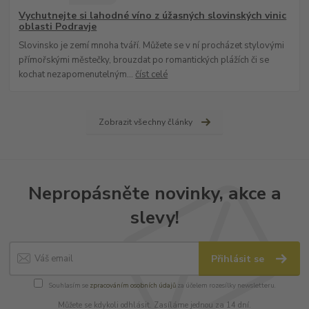
Vychutnejte si lahodné víno z úžasných slovinských vinic
oblasti Podravje
Slovinsko je zemí mnoha tváří. Můžete se v ní procházet stylovými
přímořskými městečky, brouzdat po romantických plážích či se
kochat nezapomenutelným...
číst celé
Zobrazit všechny články
Nepropásněte novinky, akce a
slevy!
Přihlásit se
Souhlasím se
zpracováním osobních údajů
za účelem rozesílky newsletteru.
Můžete se kdykoli odhlásit. Zasíláme jednou za 14 dní.