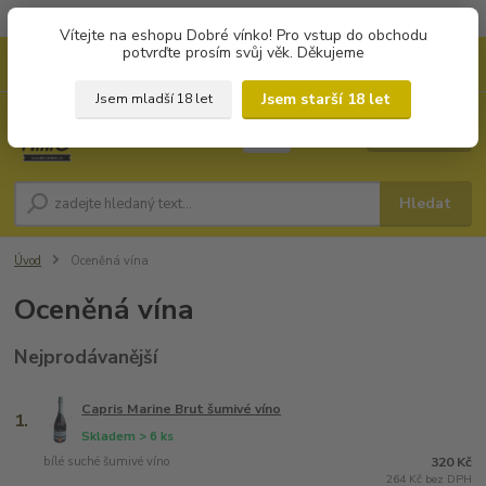
Objednávky od 1.000 Kč mají zvýhodněnou dopravu za 79 Kč.
Vítejte na eshopu Dobré vínko! Pro vstup do obchodu
potvrďte prosím svůj věk. Děkujeme
0
ks
+420 702194468
CZK
za
0 Kč
(Po-Pá, 8-16 hod.)
Jsem starší 18 let
Jsem mladší 18 let
Menu
Hledat
Úvod
Oceněná vína
Oceněná vína
Nejprodávanější
Capris Marine Brut šumivé víno
1.
Skladem > 6 ks
bílé suché šumivé víno
320 Kč
264 Kč bez DPH