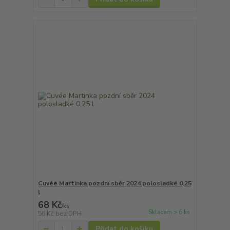
Cuvée Martinka pozdní sběr 2024 polosladké 0,25
l
68 Kč
/
ks
Skladem > 6 ks
56 Kč
bez DPH
Přidat do košíku