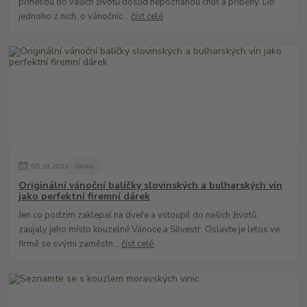
přinesou do vašich životů dosud nepoznanou chuť a příběhy. Do
jednoho z nich, o vánočníc...
číst celé
05
.
10
.
2023
dárky
Originální vánoční balíčky slovinských a bulharských vín
jako perfektní firemní dárek
Jen co podzim zaklepal na dveře a vstoupil do našich životů,
zaujaly jeho místo kouzelné Vánoce a Silvestr. Oslavte je letos ve
firmě se svými zaměstn...
číst celé