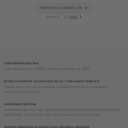
Načíst další produkty (20)
strana
z 5
další
zvýhodněná doprava
stačí objednat za 1.000 Kč a máte dopravné za 79 Kč
široký sortiment slovinských vín ze 7 vybraných vinařství
vybrali jsme pro vás to nejlepší od různých výrobců s nejlepším
poměrem kvalita/cena
individuální přístup
snažíme se pro vás najít optimální řešení včetně vašich nestandardních
požadavků, snažíme se vyjít vstříct, pokud to jen trochu jde
všechny nabízené produkty jsou většinou skladem