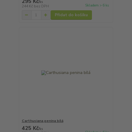
295 Kč
/
ks
Skladem > 6 ks
244 Kč
bez DPH
Přidat do košíku
Carthusiana penina bílá
425 Kč
/
ks