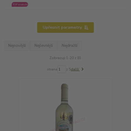
TOP produkt
Upřesnit parametry
Nejnovější
Nejlevnější
Nejdražší
Zobrazuji 1-20 z 81
strana
z 5
další