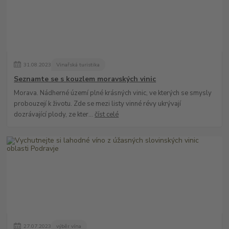
31
.
08
.
2023
Vinařská turistika
Seznamte se s kouzlem moravských vinic
Morava. Nádherné území plné krásných vinic, ve kterých se smysly
probouzejí k životu. Zde se mezi listy vinné révy ukrývají
dozrávající plody, ze kter...
číst celé
27
.
07
.
2023
výběr vína