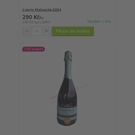
Capris Malvazija 2024
290 Kč
/
ks
Skladem > 6 ks
240 Kč
bez DPH
Přidat do košíku
TOP produkt