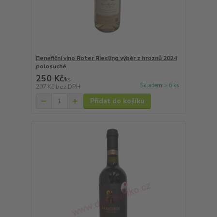
Benefiční víno Roter Riesling výběr z hroznů 2024
polosuché
250 Kč
/
ks
Skladem > 6 ks
207 Kč
bez DPH
Přidat do košíku