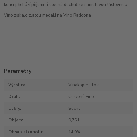
konci přichází příjemná dlouhá dochuť se sametovou tříslovinou.
Víno získalo zlatou medajli na Vino Radgona
Parametry
Výrobce
Vinakoper, d.o.o.
Druh
Červené víno
Cukry
Suché
Objem
0,75 l
Obsah alkoholu
14,0%