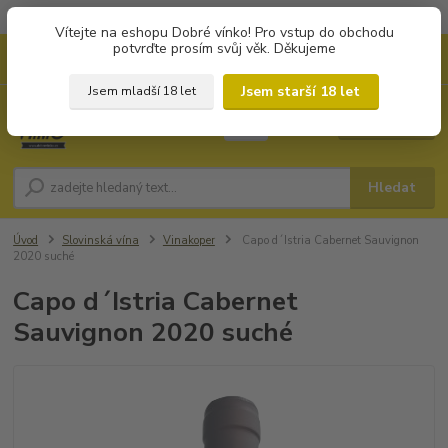
Objednávky od 1.000 Kč mají zvýhodněnou dopravu za 79 Kč.
Vítejte na eshopu Dobré vínko! Pro vstup do obchodu
potvrďte prosím svůj věk. Děkujeme
0
ks
+420 702194468
CZK
za
0 Kč
(Po-Pá, 8-16 hod.)
Jsem starší 18 let
Jsem mladší 18 let
Menu
Hledat
Úvod
Slovinská vína
Vinakoper
Capo d´Istria Cabernet Sauvignon
2020 suché
Capo d´Istria Cabernet
Sauvignon 2020 suché