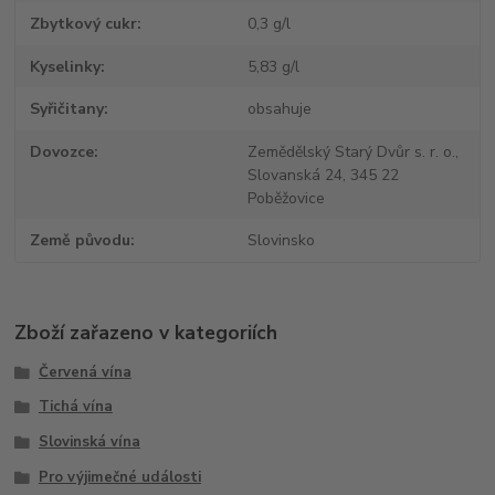
Zbytkový cukr
0,3 g/l
Kyselinky
5,83 g/l
Syřičitany
obsahuje
Dovozce
Zemědělský Starý Dvůr s. r. o.,
Slovanská 24, 345 22
Poběžovice
Země původu
Slovinsko
Zboží zařazeno v kategoriích
Červená vína
Tichá vína
Slovinská vína
Pro výjimečné události