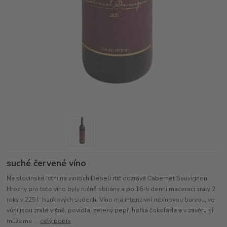
suché červené víno
Na slovinské Istrii na vinicích Debeli rtič dozrává Cabernet Sauvignon.
Hrozny pro toto víno byly ručně sbírány a po 16-ti denní maceraci zrály 2
roky v 225 l barikových sudech. Víno má intenzivní rubínovou barvou, ve
vůní jsou zralé višně, povidla, zelený pepř, hořká čokoláda a v závěru si
můžeme ...
celý popis