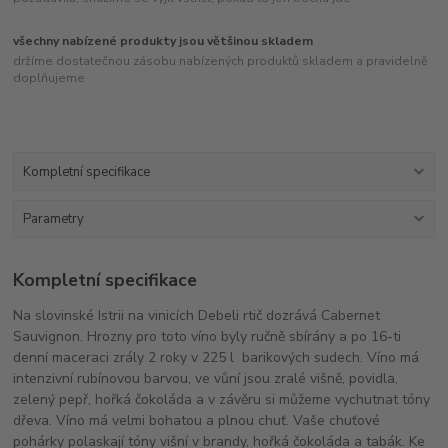
všechny nabízené produkty jsou většinou skladem
držíme dostatečnou zásobu nabízených produktů skladem a pravidelně
doplňujeme
Kompletní specifikace
Parametry
Kompletní specifikace
Na slovinské Istrii na vinicích Debeli rtič dozrává Cabernet
Sauvignon. Hrozny pro toto víno byly ručně sbírány a po 16-ti
denní maceraci zrály 2 roky v 225 l barikových sudech. Víno má
intenzivní rubínovou barvou, ve vůní jsou zralé višně, povidla,
zelený pepř, hořká čokoláda a v závěru si můžeme vychutnat tóny
dřeva. Víno má velmi bohatou a plnou chuť. Vaše chuťové
pohárky polaskají tóny višní v brandy, hořká čokoláda a tabák. Ke