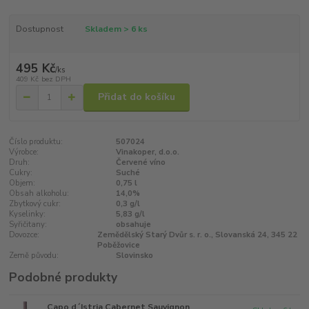
Dostupnost
Skladem > 6 ks
495 Kč
/
ks
409 Kč
bez DPH
Přidat do košíku
Číslo produktu:
507024
Výrobce:
Vinakoper, d.o.o.
Druh:
Červené víno
Cukry:
Suché
Objem:
0,75 l
Obsah alkoholu:
14,0%
Zbytkový cukr:
0,3 g/l
Kyselinky:
5,83 g/l
Syřičitany:
obsahuje
Dovozce:
Zemědělský Starý Dvůr s. r. o., Slovanská 24, 345 22
Poběžovice
Země původu:
Slovinsko
Podobné produkty
Capo d´Istria Cabernet Sauvignon