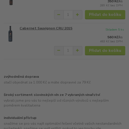
350 Kč
/
ks
289 Kč
bez DPH
Přidat do košíku
Cabernet Sauvignon CRU 2015
Skladem 5 ks
560 Kč
/
ks
463 Kč
bez DPH
Přidat do košíku
zvýhodněná doprava
stačí objednat za 1.000 Kč a máte dopravné za 79 Kč
široký sortiment slovinských vín ze 7 vybraných vinařství
vybrali jsme pro vás to nejlepší od různých výrobců s nejlepším
poměrem kvalita/cena
individuální přístup
snažíme se pro vás najít optimální řešení včetně vašich nestandardních
požadavků, snažíme se vyjít vstříct, pokud to jen trochu jde