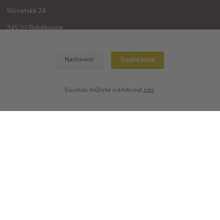
Slovanská 24
345 22 Poběžovice
Souhlasím
Nastavení
Souhlas můžete odmítnout
zde
.
Kontakty
+420 702194468
(Po-Pá, 8-16 hod.)
obchod@dobrevinko.cz