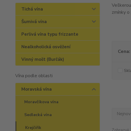
Veškerou 
Tichá vína
zmínky o 
Šumivá vína
Perlivá vína typu frizzante
Nealkoholická osvěžení
Cena:
Vinný mošt (Burčák)
Skl
Vína podle oblasti
Moravská vína
Moravčíkova vína
Nejnově
Sedlecká vína
Krejčiřík
Zobrazuji 