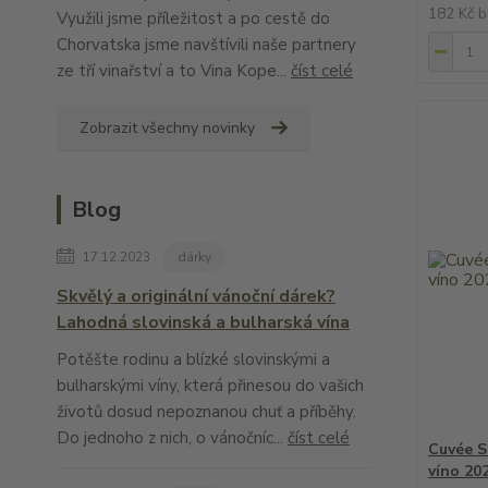
182 Kč
b
Využili jsme příležitost a po cestě do
Chorvatska jsme navštívili naše partnery
ze tří vinařství a to Vina Kope...
číst celé
Zobrazit všechny novinky
Blog
17.12.2023
dárky
Skvělý a originální vánoční dárek?
Lahodná slovinská a bulharská vína
Potěšte rodinu a blízké slovinskými a
bulharskými víny, která přinesou do vašich
životů dosud nepoznanou chuť a příběhy.
Do jednoho z nich, o vánočníc...
číst celé
Cuvée S
víno 20