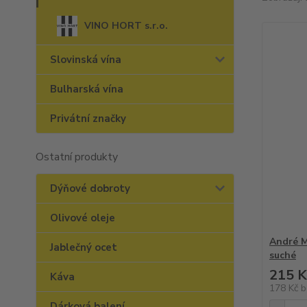
VINO HORT s.r.o.
Slovinská vína
Bulharská vína
Privátní značky
Ostatní produkty
Dýňové dobroty
Olivové oleje
André M
Jablečný ocet
suché
215 K
Káva
178 Kč
b
Dárková balení