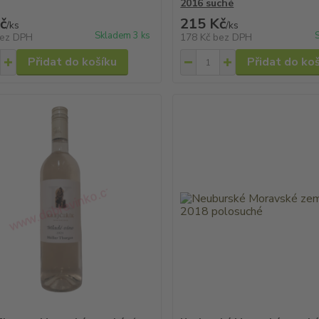
2016 suché
č
215 Kč
/
ks
/
ks
Skladem 3 ks
ez DPH
178 Kč
bez DPH
Přidat do košíku
Přidat do ko