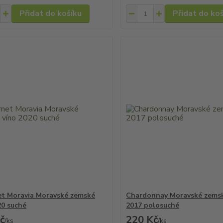
Přidat do košíku
Přidat do ko
t Moravia Moravské zemské
Chardonnay Moravské zemsk
20 suché
2017 polosuché
č
220 Kč
/
ks
/
ks