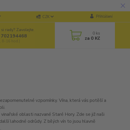
Přihlášení
CZK
 si rady? Zavolejte.
0
ks
 702194468
za
0 Kč
, 8-16 hod.)
 nezapomenutelné vzpomínky. Vína, která vás potěší a
li.
 vinařské oblasti nazvané Staré Hory. Zde se již naši
lší lahodné odrůdy. Z bílých vín to jsou hlavně
.