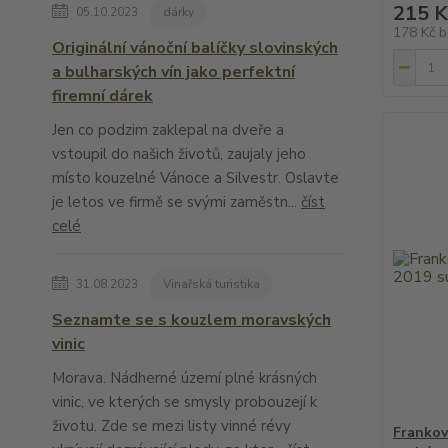
215 K
05.10.2023
dárky
178 Kč
b
Originální vánoční balíčky slovinských
a bulharských vín jako perfektní
firemní dárek
Jen co podzim zaklepal na dveře a
vstoupil do našich životů, zaujaly jeho
místo kouzelné Vánoce a Silvestr. Oslavte
je letos ve firmě se svými zaměstn...
číst
celé
31.08.2023
Vinařská turistika
Seznamte se s kouzlem moravských
vinic
Morava. Nádherné území plné krásných
vinic, ve kterých se smysly probouzejí k
životu. Zde se mezi listy vinné révy
Frankov