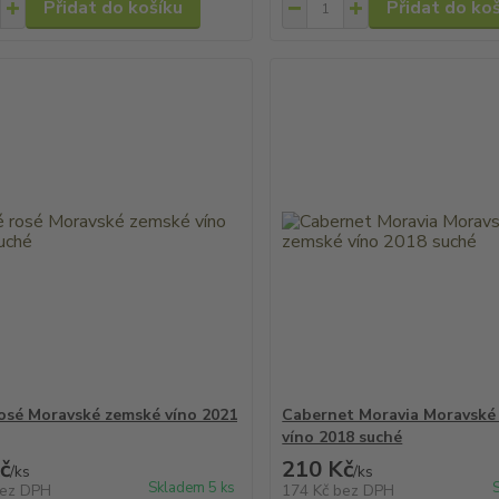
Přidat do košíku
Přidat do ko
osé Moravské zemské víno 2021
Cabernet Moravia Moravské
víno 2018 suché
č
210 Kč
/
ks
/
ks
Skladem 5 ks
ez DPH
174 Kč
bez DPH