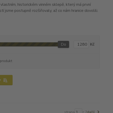
lastním, historickém vinném sklepě, který má první
jsme postupně rozšiřovaly, až co nám hranice dovolili.
Do
Kč
produkt
y
strana
z 2
další