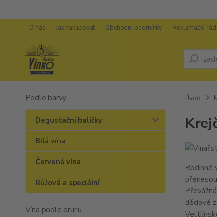
O nás
Jak nakupovat
Obchodní podmínky
Reklamační řád
Podle barvy
Úvod
M
Krejč
Degustační balíčky
Bílá vína
Červená vína
Rodinné v
přenesou 
Růžová a speciální
Převážná 
dědové za
Vína podle druhu
Veltlínsk