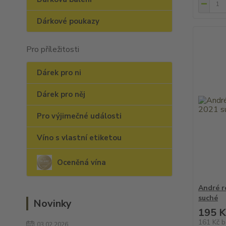
Dárkové poukazy
Pro příležitosti
Dárek pro ni
Dárek pro něj
Pro výjimečné události
Víno s vlastní etiketou
Oceněná vína
André r
suché
Novinky
195 K
161 Kč
b
03.02.2026