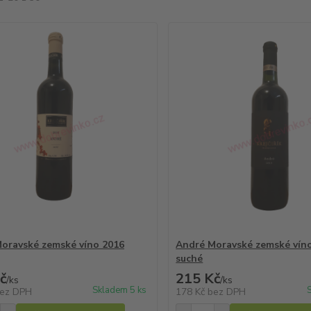
oravské zemské víno 2016
André Moravské zemské vín
suché
č
215 Kč
/
ks
/
ks
Skladem 5 ks
ez DPH
178 Kč
bez DPH