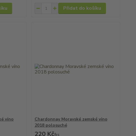
šíku
Přidat do košíku
é víno
Chardonnay Moravské zemské víno
2018 polosuché
220 Kč
/
ks