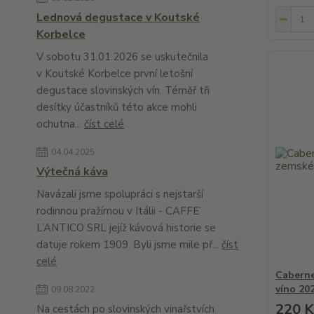
Lednová degustace v Koutské
Korbelce
V sobotu 31.01.2026 se uskutečnila
v Koutské Korbelce první letošní
degustace slovinských vín. Téměř tři
desítky účastníků této akce mohli
ochutna...
číst celé
04.04.2025
Výtečná káva
Navázali jsme spolupráci s nejstarší
rodinnou pražírnou v Itálii - CAFFE’
L’ANTICO SRL jejíž kávová historie se
datuje rokem 1909. Byli jsme mile př...
číst
celé
Caberne
víno 20
09.08.2022
220 K
Na cestách po slovinských vinařstvích