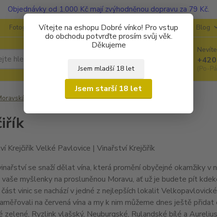
Objednávky od 1.000 Kč mají zvýhodněnou dopravu za 79 Kč.
Vítejte na eshopu Dobré vínko! Pro vstup
Fotogalerie
Kontakty
Ochrana soukromí
O vinařstvích
Blog
do obchodu potvrďte prosím svůj věk.
Děkujeme
Nevíte
Hledat
+420
Jsem mladší 18 let
(Po-Pá
Jsem starší 18 let
oravská vína
Krejčiřík
iřík
inařství se snaží dělat vína, která promění obyčejné okamžiky v
vaše myšlenky na prosluněnou Moravu, ať už je budete pít kdeko
část vinic se nachází v jedné z nejlepších lokalit Velkopavlovické
měřovali na červená vína a my k nim můžeme dnes ještě přidat da
é zelené, Ryzlink vlašský, Neuburgské, Rulandské bílé a Aurelius