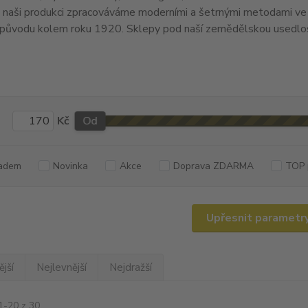
naši produkci zpracováváme moderními a šetrnými metodami ve v
původu kolem roku 1920. Sklepy pod naší zemědělskou usedlostí 
Kč
Od
adem
Novinka
Akce
Doprava ZDARMA
TOP 
Upřesnit parametr
jší
Nejlevnější
Nejdražší
1-20 z 30