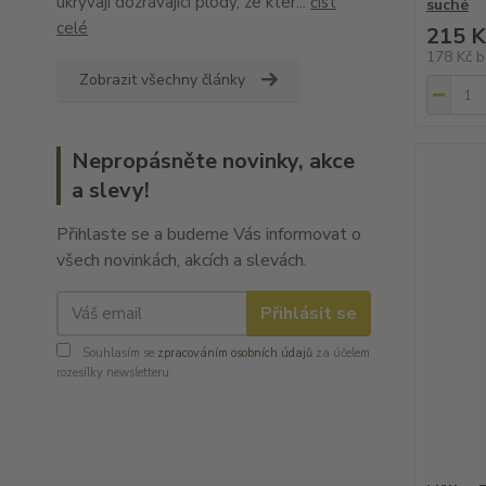
ukrývají dozrávající plody, ze kter...
číst
suché
celé
215 K
178 Kč
b
Zobrazit všechny články
Nepropásněte novinky, akce
a slevy!
Přihlaste se a budeme Vás informovat o
všech novinkách, akcích a slevách.
Přihlásit se
Souhlasím se
zpracováním osobních údajů
za účelem
rozesílky newsletteru.