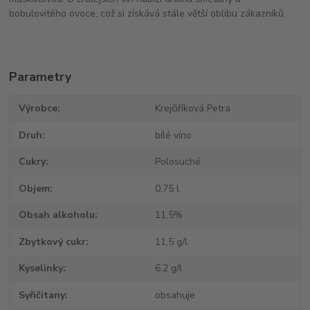
bobulovitého ovoce, což si získává stále větší oblibu zákazníků.
Parametry
Výrobce
Krejčiříková Petra
Druh
bílé víno
Cukry
Polosuché
Objem
0,75 l
Obsah alkoholu
11,5%
Zbytkový cukr
11,5 g/l
Kyselinky
6,2 g/l
Syřičitany
obsahuje