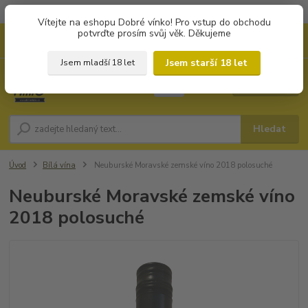
Objednávky od 1.000 Kč mají zvýhodněnou dopravu za 79 Kč.
Vítejte na eshopu Dobré vínko! Pro vstup do obchodu
potvrďte prosím svůj věk. Děkujeme
0
ks
+420 702194468
CZK
za
0 Kč
(Po-Pá, 8-16 hod.)
Jsem starší 18 let
Jsem mladší 18 let
Menu
Hledat
Úvod
Bílá vína
Neuburské Moravské zemské víno 2018 polosuché
Neuburské Moravské zemské víno
2018 polosuché