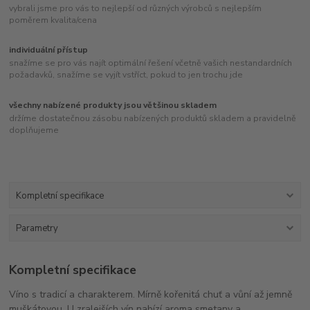
vybrali jsme pro vás to nejlepší od různých výrobců s nejlepším
poměrem kvalita/cena
individuální přístup
snažíme se pro vás najít optimální řešení včetně vašich nestandardních
požadavků, snažíme se vyjít vstříct, pokud to jen trochu jde
všechny nabízené produkty jsou většinou skladem
držíme dostatečnou zásobu nabízených produktů skladem a pravidelně
doplňujeme
Kompletní specifikace
Parametry
Kompletní specifikace
Víno s tradicí a charakterem. Mírně kořenitá chuť a vůní až jemně
muškátovou. U zralejších vín nabízí aroma smetany a