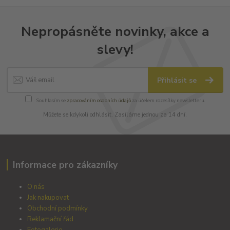
Nepropásněte novinky, akce a
slevy!
Přihlásit se
Souhlasím se
zpracováním osobních údajů
za účelem rozesílky newsletteru.
Můžete se kdykoli odhlásit. Zasíláme jednou za 14 dní.
Informace pro zákazníky
O nás
Jak nakupovat
Obchodní podmínky
Reklamační řád
Fotogalerie