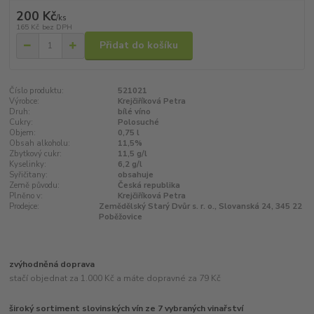
200 Kč
/
ks
165 Kč
bez DPH
Přidat do košíku
Číslo produktu:
521021
Výrobce:
Krejčiříková Petra
Druh:
bílé víno
Cukry:
Polosuché
Objem:
0,75 l
Obsah alkoholu:
11,5%
Zbytkový cukr:
11,5 g/l
Kyselinky:
6,2 g/l
Syřičitany:
obsahuje
Země původu:
Česká republika
Plněno v:
Krejčiříková Petra
Prodejce:
Zemědělský Starý Dvůr s. r. o., Slovanská 24, 345 22
Poběžovice
zvýhodněná doprava
stačí objednat za 1.000 Kč a máte dopravné za 79 Kč
široký sortiment slovinských vín ze 7 vybraných vinařství