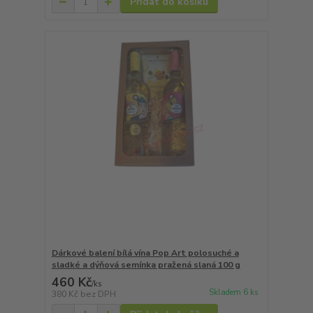
Přidat do košíku
Dárkové balení bílá vína Pop Art polosuché a
sladké a dýňová semínka pražená slaná 100 g
460 Kč
/
ks
Skladem 6 ks
380 Kč
bez DPH