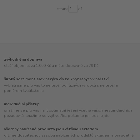
strana
z 1
zvýhodněná doprava
stačí objednat za 1.000 Kč a máte dopravné za 79 Kč
široký sortiment slovinských vín ze 7 vybraných vinařství
vybrali jsme pro vás to nejlepší od různých výrobců s nejlepším
poměrem kvalita/cena
individuální přístup
snažíme se pro vás najít optimální řešení včetně vašich nestandardních
požadavků, snažíme se vyjít vstříct, pokud to jen trochu jde
všechny nabízené produkty jsou většinou skladem
držíme dostatečnou zásobu nabízených produktů skladem a pravidelně