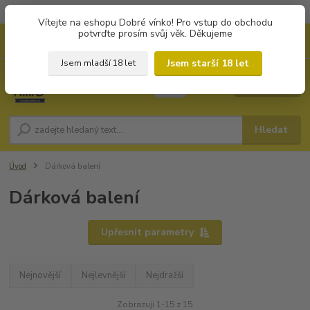
Objednávky od 1.000 Kč mají zvýhodněnou dopravu za 79 Kč.
Vítejte na eshopu Dobré vínko! Pro vstup do obchodu
potvrďte prosím svůj věk. Děkujeme
0
ks
+420 702194468
CZK
za
0 Kč
(Po-Pá, 8-16 hod.)
Jsem starší 18 let
Jsem mladší 18 let
Menu
Hledat
Úvod
Dárková balení
Dárková balení
Upřesnit parametry
Nejnovější
Nejlevnější
Nejdražší
Zobrazuji 1-15 z 15