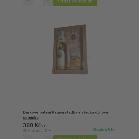
Přidat do košíku
Dárkové balení Pálava sladká + sladká dýňová
semínka
360 Kč
/
ks
Skladem 5 ks
298 Kč
bez DPH