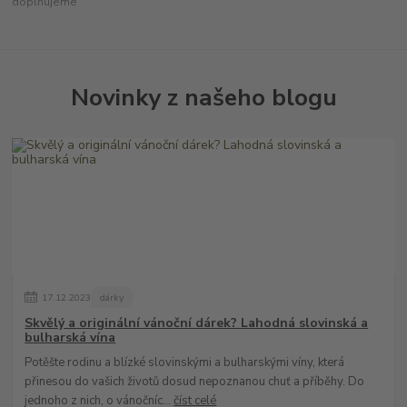
doplňujeme
Novinky z našeho blogu
17
.
12
.
2023
dárky
Skvělý a originální vánoční dárek? Lahodná slovinská a
bulharská vína
Potěšte rodinu a blízké slovinskými a bulharskými víny, která
přinesou do vašich životů dosud nepoznanou chuť a příběhy. Do
jednoho z nich, o vánočníc...
číst celé