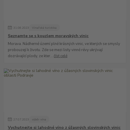
31
.
08
.
2023
Vinařská turistika
Seznamte se s kouzlem moravských vinic
Morava. Nádherné území plné krásných vinic, ve kterých se smysly
probouzejí k životu. Zde se mezi listy vinné révy ukrývají
dozrávající plody, ze kter...
číst celé
27
.
07
.
2023
výběr vína
Vychutnejte si lahodné víno z úžasných slovinských vinic