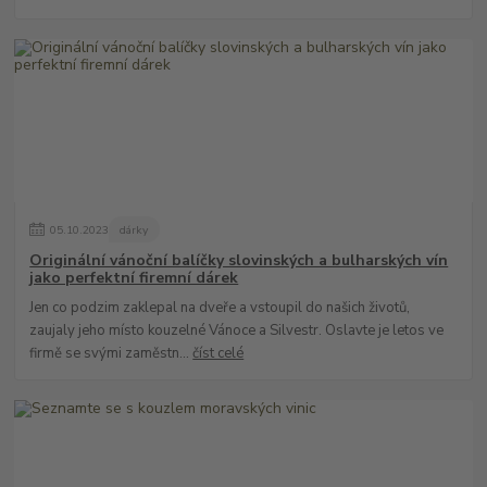
05
.
10
.
2023
dárky
Originální vánoční balíčky slovinských a bulharských vín
jako perfektní firemní dárek
Jen co podzim zaklepal na dveře a vstoupil do našich životů,
zaujaly jeho místo kouzelné Vánoce a Silvestr. Oslavte je letos ve
firmě se svými zaměstn...
číst celé