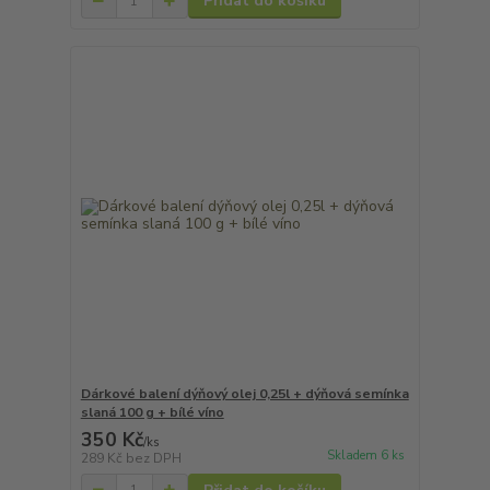
Přidat do košíku
Dárkové balení dýňový olej 0,25l + dýňová semínka
slaná 100 g + bílé víno
350 Kč
/
ks
Skladem 6 ks
289 Kč
bez DPH