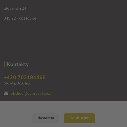
Slovanská 24
345 22 Poběžovice
Kontakty
+420 702194468
(Po-Pá, 8-16 hod.)
obchod@dobrevinko.cz
Souhlasím
Nastavení