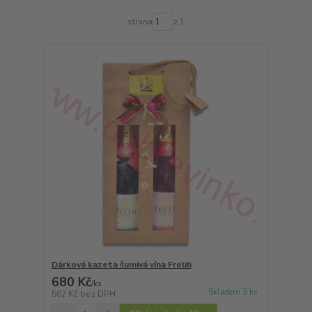
strana
z 1
Dárková kazeta šumivá vína Frelih
680 Kč
/
ks
Skladem 3 ks
562 Kč
bez DPH