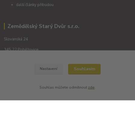
další články přibudou
Zemědělský Starý Dvůr s.r.o.
Slovanská 24
345 22 Poběžovice
Souhlasím
Nastavení
Souhlas můžete odmítnout
zde
.
Kontakty
+420 702194468
(Po-Pá, 8-16 hod.)
obchod@dobrevinko.cz