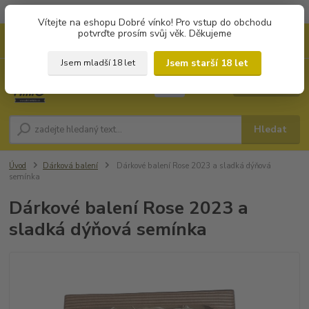
Objednávky od 1.000 Kč mají zvýhodněnou dopravu za 79 Kč.
Vítejte na eshopu Dobré vínko! Pro vstup do obchodu
potvrďte prosím svůj věk. Děkujeme
0
ks
+420 702194468
CZK
za
0 Kč
(Po-Pá, 8-16 hod.)
Jsem starší 18 let
Jsem mladší 18 let
Menu
Hledat
Úvod
Dárková balení
Dárkové balení Rose 2023 a sladká dýňová
semínka
Dárkové balení Rose 2023 a
sladká dýňová semínka