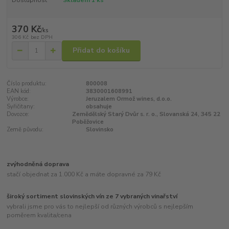
Dostupnost
Skladem 1 ks
370 Kč
/
ks
306 Kč
bez DPH
Přidat do košíku
Číslo produktu:
800008
EAN kód:
3830001608991
Výrobce:
Jeruzalem Ormož wines, d.o.o.
Syřičitany:
obsahuje
Dovozce:
Zemědělský Starý Dvůr s. r. o., Slovanská 24, 345 22
Poběžovice
Země původu:
Slovinsko
zvýhodněná doprava
stačí objednat za 1.000 Kč a máte dopravné za 79 Kč
široký sortiment slovinských vín ze 7 vybraných vinařství
vybrali jsme pro vás to nejlepší od různých výrobců s nejlepším
poměrem kvalita/cena