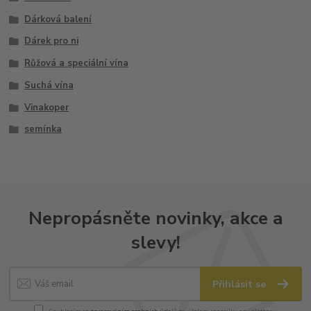
Dárková balení
Dárek pro ni
Růžová a speciální vína
Suchá vína
Vinakoper
semínka
Nepropásněte novinky, akce a
slevy!
Přihlásit se