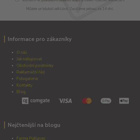
Souhlasím se
zpracováním osobních údajů
za účelem rozesílky newsletteru.
Můžete se kdykoli odhlásit. Zasíláme jednou za 14 dní.
Informace pro zákazníky
O nás
Jak nakupovat
Obchodní podmínky
Reklamační řád
Fotogalerie
Kontakty
Blog
Nejčtenější na blogu
Farma Puklavec