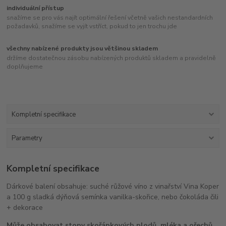
individuální přístup
snažíme se pro vás najít optimální řešení včetně vašich nestandardních
požadavků, snažíme se vyjít vstříct, pokud to jen trochu jde
všechny nabízené produkty jsou většinou skladem
držíme dostatečnou zásobu nabízených produktů skladem a pravidelně
doplňujeme
Kompletní specifikace
Parametry
Kompletní specifikace
Dárkové balení obsahuje: suché růžové víno z vinařství Vina Koper
a 100 g sladká dýňová semínka vanilka-skořice, nebo čokoláda čili
+ dekorace
Může obsahovat stopy skořápkových plodů, mléka a ořechů.