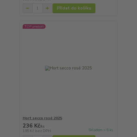
Přidat do košíku
TOP produkt
Hort secco rosé 2025
236 Kč
/
ks
Skladem > 6 ks
195 Kč
bez DPH