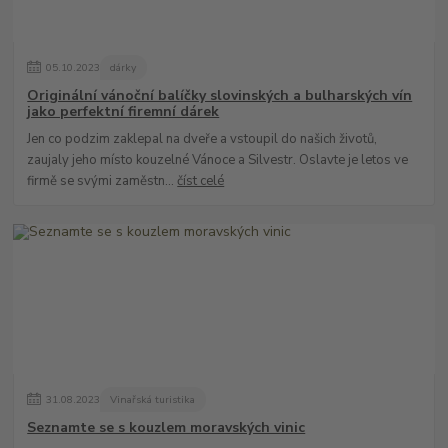
05
.
10
.
2023
dárky
Originální vánoční balíčky slovinských a bulharských vín
jako perfektní firemní dárek
Jen co podzim zaklepal na dveře a vstoupil do našich životů,
zaujaly jeho místo kouzelné Vánoce a Silvestr. Oslavte je letos ve
firmě se svými zaměstn...
číst celé
31
.
08
.
2023
Vinařská turistika
Seznamte se s kouzlem moravských vinic