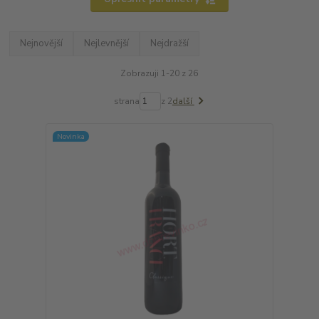
Nejnovější
Nejlevnější
Nejdražší
Zobrazuji 1-20 z 26
strana
z 2
další
Novinka