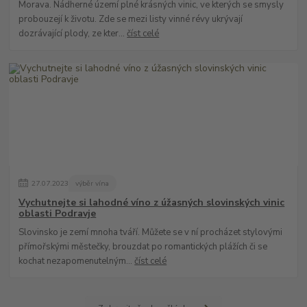
Morava. Nádherné území plné krásných vinic, ve kterých se smysly
probouzejí k životu. Zde se mezi listy vinné révy ukrývají
dozrávající plody, ze kter...
číst celé
27
.
07
.
2023
výběr vína
Vychutnejte si lahodné víno z úžasných slovinských vinic
oblasti Podravje
Slovinsko je zemí mnoha tváří. Můžete se v ní procházet stylovými
přímořskými městečky, brouzdat po romantických plážích či se
kochat nezapomenutelným...
číst celé