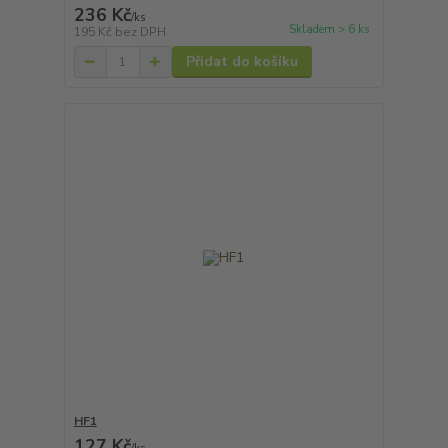
236 Kč
/
ks
Skladem > 6 ks
195 Kč
bez DPH
Přidat do košíku
HF1
127 Kč