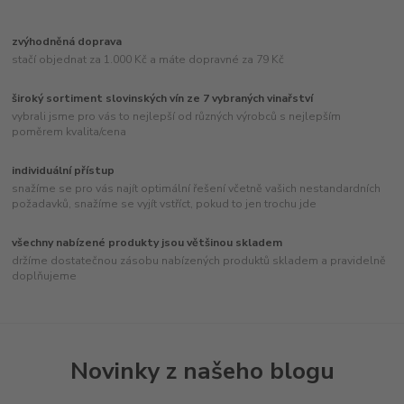
zvýhodněná doprava
stačí objednat za 1.000 Kč a máte dopravné za 79 Kč
široký sortiment slovinských vín ze 7 vybraných vinařství
vybrali jsme pro vás to nejlepší od různých výrobců s nejlepším
poměrem kvalita/cena
individuální přístup
snažíme se pro vás najít optimální řešení včetně vašich nestandardních
požadavků, snažíme se vyjít vstříct, pokud to jen trochu jde
všechny nabízené produkty jsou většinou skladem
držíme dostatečnou zásobu nabízených produktů skladem a pravidelně
doplňujeme
Novinky z našeho blogu