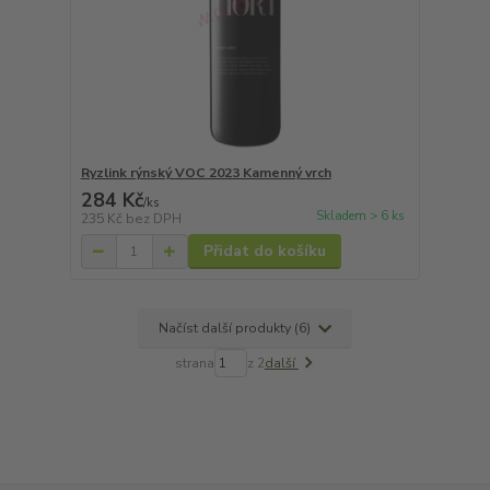
Ryzlink rýnský VOC 2023 Kamenný vrch
284 Kč
/
ks
Skladem > 6 ks
235 Kč
bez DPH
Přidat do košíku
Načíst další produkty (6)
strana
z 2
další