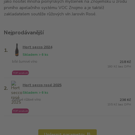
jako nositel mnoha pionýrských myšlenek na Znojemsku u zrodu
prvního apelačního systému VOC Znojmo a je taktéž
zakladatelem soutěže růžových vín Jarovín Rosé.
Nejprodávanější
Hort secco 2024
1.
Skladem > 6 ks
bílé šumivé víno
218 Kč
180 Kč bez DPH
TOP produkt
Hort secco rosé 2025
2.
Skladem > 6 ks
šumivé růžové víno
236 Kč
195 Kč bez DPH
TOP produkt
Upřesnit parametry