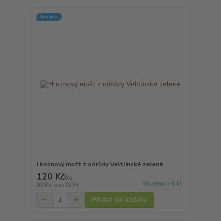
Novinka
Hroznový mošt z odrůdy Veltlínské zelené
120 Kč
/
ks
Skladem > 6 ks
99 Kč
bez DPH
Přidat do košíku