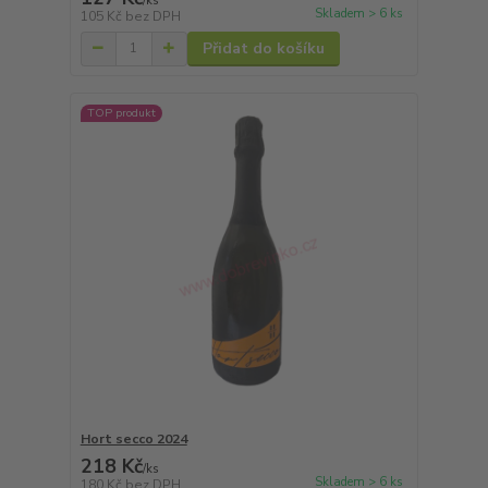
/
ks
Skladem > 6 ks
105 Kč
bez DPH
Přidat do košíku
TOP produkt
Hort secco 2024
218 Kč
/
ks
Skladem > 6 ks
180 Kč
bez DPH