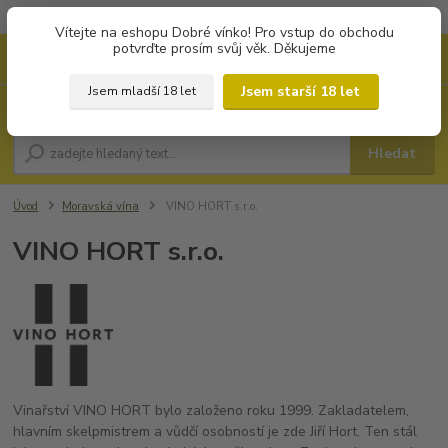
Objednávky od 1.000 Kč mají zvýhodněnou dopravu za 79 Kč.
Vítejte na eshopu Dobré vínko! Pro vstup do obchodu
potvrďte prosím svůj věk. Děkujeme
0
ks
+420 702194468
CZK
za
0 Kč
(Po-Pá, 8-16 hod.)
Jsem starší 18 let
Jsem mladší 18 let
Menu
Hledat
Úvod
Moravská vína
VINO HORT s.r.o.
VINO HORT s.r.o.
Vinařství VINO HORT bylo založeno roku 1999. Zakladatelem,
hlavním skelpmistrem a vůdčí osobností je zde Jiří Hort. Ten stál