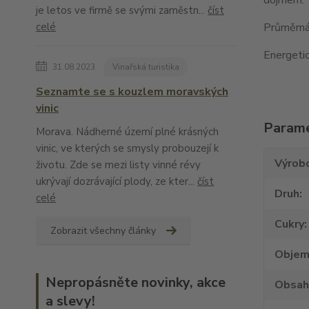
je letos ve firmě se svými zaměstn...
číst
Průměrná 
celé
Energetic
31.08.2023
Vinařská turistika
Seznamte se s kouzlem moravských
vinic
Param
Morava. Nádherné území plné krásných
vinic, ve kterých se smysly probouzejí k
Výrob
životu. Zde se mezi listy vinné révy
ukrývají dozrávající plody, ze kter...
číst
Druh
celé
Cukry
Zobrazit všechny články
Obje
Nepropásněte novinky, akce
Obsah
a slevy!