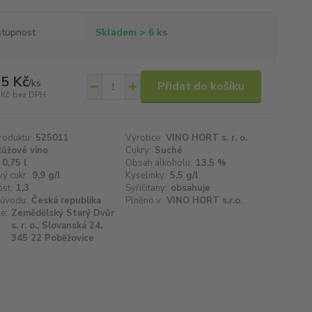
tupnost
Skladem > 6 ks
5 Kč
/
ks
Přidat do košíku
 Kč
bez DPH
roduktu:
525011
Výrobce:
VINO HORT s. r. o.
ůžové víno
Cukry:
Suché
0,75 l
Obsah alkoholu:
13,5 %
ý cukr:
9,9 g/l
Kyselinky:
5,5 g/l
st:
1,3
Syřičitany:
obsahuje
ůvodu:
Česká republika
Plněno v:
VINO HORT s.r.o.
e:
Zemědělský Starý Dvůr
s. r. o., Slovanská 24,
345 22 Poběžovice