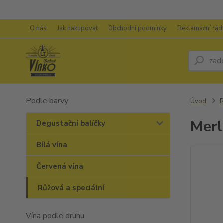
O nás
Jak nakupovat
Obchodní podmínky
Reklamační řád
Podle barvy
Úvod
R
Merl
Degustační balíčky
Bílá vína
Červená vína
Růžová a speciální
Vína podle druhu