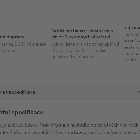
individ
široký sortiment slovinských
snažíme 
ná doprava
vín ze 7 vybraných vinařství
řešení v
dnat za 1.000 Kč a máte
vybrali jsme pro vás to nejlepší od
nestand
za 79 Kč
různých výrobců s nejlepším
snažíme 
poměrem kvalita/cena
jen troc
etní specifikace
tní specifikace
a je světle růžová. Voní příjemně nasládle po čerstvých malinách
ůdově výrazné se zvláštně kompotovou chutí a nevšední dochutí