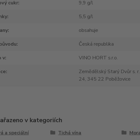
vý cukr
9,9 g/l
nky
5,5 g/l
tany
obsahuje
původu
Česká republika
 v
VINO HORT s.r.o.
jce
Zemědělský Starý Dvůr s. r.
24, 345 22 Poběžovice
zařazeno v kategoriích
á a speciální
Tichá vína
Mora