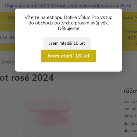
Objednávky od 1.000 Kč mají zvýhodněnou dopravu za 79 Kč.
Vítejte na eshopu Dobré vínko! Pro vstup
Fotogalerie
Kontakty
Ochrana soukromí
O vinařstvích
Blog
do obchodu potvrďte prosím svůj věk.
Děkujeme
Nevíte
Hledat
+420
Jsem mladší 18 let
(Po-Pá
Jsem starší 18 let
ůžová a speciální
Merlot rosé 2024
ot rosé 2024
růžo
Barva 
maliná
plné, 
dochut
dojmem