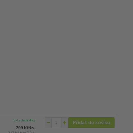
Skladem 4 ks
Přidat do košíku
299 Kč
/
ks
247 Kč
bez DPH