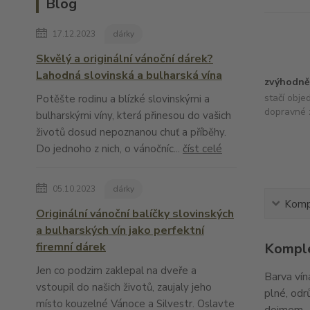
Blog
17.12.2023
dárky
Skvělý a originální vánoční dárek?
Lahodná slovinská a bulharská vína
zvýhodně
stačí obje
Potěšte rodinu a blízké slovinskými a
dopravné 
bulharskými víny, která přinesou do vašich
životů dosud nepoznanou chuť a příběhy.
Do jednoho z nich, o vánočníc...
číst celé
05.10.2023
dárky
Kompl
Originální vánoční balíčky slovinských
a bulharských vín jako perfektní
Komple
firemní dárek
Jen co podzim zaklepal na dveře a
Barva vín
vstoupil do našich životů, zaujaly jeho
plné, odr
místo kouzelné Vánoce a Silvestr. Oslavte
dojmem.