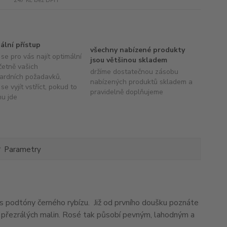
uální přístup
všechny nabízené produkty
se pro vás najít optimální
jsou většinou skladem
četně vašich
držíme dostatečnou zásobu
ardních požadavků,
nabízených produktů skladem a
se vyjít vstříct, pokud to
pravidelně doplňujeme
hu jde
Parametry
 s podtóny černého rybízu. Již od prvního doušku poznáte
 přezrálých malin. Rosé tak působí pevným, lahodným a