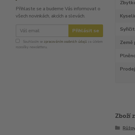
Zbytko
Přihlaste se a budeme Vás informovat o
Kyseli
všech novinkách, akcích a slevách.
Syřiči
Přihlásit se
Země 
Souhlasím se
zpracováním osobních údajů
za účelem
rozesílky newsletteru.
Plněno
Prode
Zboží 
Růžov