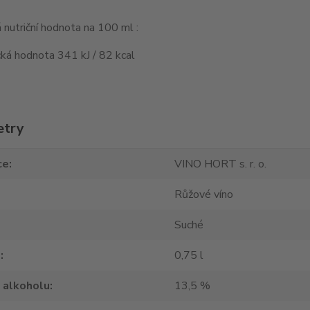
nutriční hodnota na 100 ml :
ká hodnota 341 kJ / 82 kcal
etry
ce
VINO HORT s. r. o.
Růžové víno
Suché
m
0,75 l
 alkoholu
13,5 %