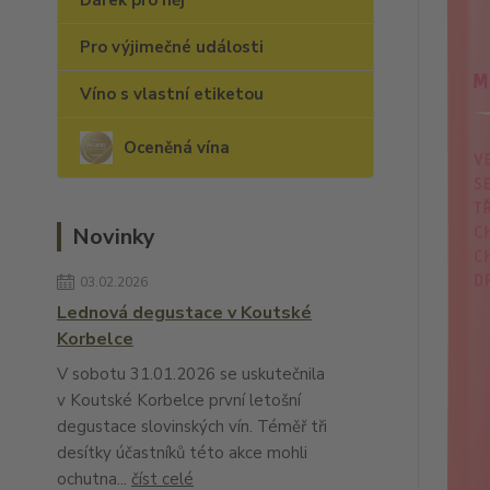
Dárek pro něj
Pro výjimečné události
Víno s vlastní etiketou
Oceněná vína
Novinky
03.02.2026
Lednová degustace v Koutské
Korbelce
V sobotu 31.01.2026 se uskutečnila
v Koutské Korbelce první letošní
degustace slovinských vín. Téměř tři
desítky účastníků této akce mohli
ochutna...
číst celé