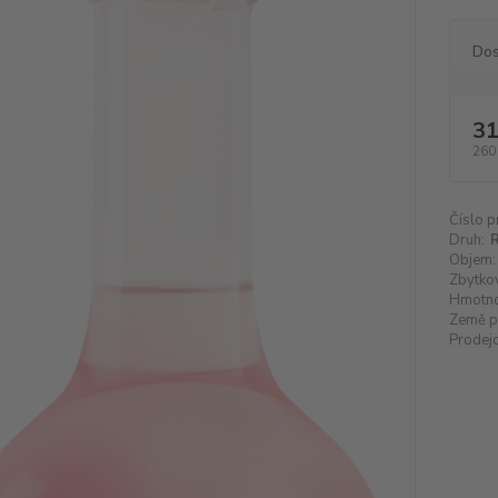
Dos
31
260
Číslo p
Druh:
R
Objem:
Zbytkov
Hmotno
Země p
Prodejc