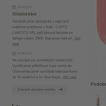
04.04.2025
Výtečná káva
Navázali jsme spolupráci s nejstarší
rodinnou pražírnou v Itálii - CAFFE’
L’ANTICO SRL jejíž kávová historie se
datuje rokem 1909. Byli jsme mile př...
číst
celé
09.08.2022
Na cestách po slovinských vinařstvích
Využili jsme příležitost a po cestě do
Chorvatska jsme navštívili naše partnery
ze tří vinařství a to Vina Kope...
číst celé
Podobn
Zobrazit všechny novinky