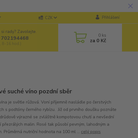
Přihlášení
CZK
 si rady? Zavolejte.
0
ks
 702194468
za
0 Kč
, 8-16 hod.)
vé suché víno pozdní sběr
vína je světle růžová. Voní příjemně nasládle po čerstvých
ch s podtóny černého rybízu. Již od prvního doušku poznáte
odrůdově výrazné se zvláštně kompotovou chutí a nevšední
í přezrálých malin. Rosé tak působí pevným, lahodným a
. Průměrná nutriční hodnota na 100 ml ...
celý popis