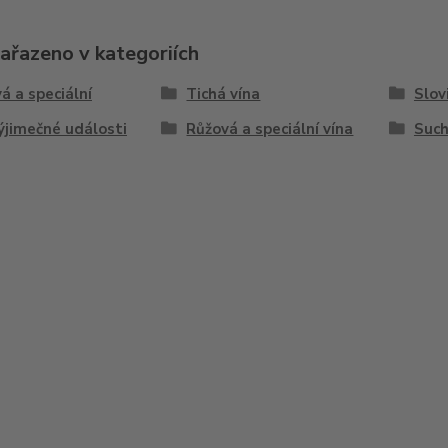
zařazeno v kategoriích
á a speciální
Tichá vína
Slov
ýjimečné události
Růžová a speciální vína
Such