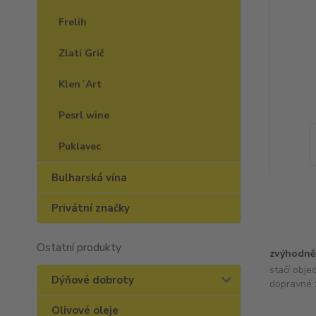
Frelih
Zlati Grič
Klen´Art
Pesrl wine
Puklavec
Bulharská vína
Privátní značky
Ostatní produkty
zvýhodně
stačí obje
Dýňové dobroty
dopravné 
Olivové oleje