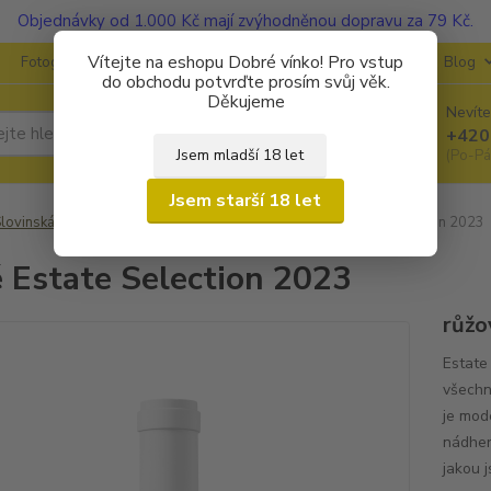
Objednávky od 1.000 Kč mají zvýhodněnou dopravu za 79 Kč.
Vítejte na eshopu Dobré vínko! Pro vstup
Fotogalerie
Kontakty
Ochrana soukromí
O vinařstvích
Blog
do obchodu potvrďte prosím svůj věk.
Děkujeme
Nevíte
Hledat
+420
Jsem mladší 18 let
(Po-Pá
Jsem starší 18 let
lovinská vína
P&F (Jeruzalem - Ormož)
Rosé Estate Selection 2023
 Estate Selection 2023
růžo
Estate
všechn
je mod
nádher
jakou j