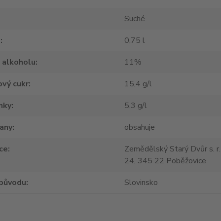
Suché
m
0,75 l
 alkoholu
11%
vý cukr
15,4 g/l
nky
5,3 g/l
tany
obsahuje
ce
Zemědělský Starý Dvůr s. r.
24, 345 22 Poběžovice
původu
Slovinsko