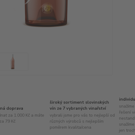
individ
široký sortiment slovinských
snažíme 
ná doprava
vín ze 7 vybraných vinařství
řešení v
dnat za 1.000 Kč a máte
vybrali jsme pro vás to nejlepší od
nestand
za 79 Kč
různých výrobců s nejlepším
snažíme 
poměrem kvalita/cena
jen troc