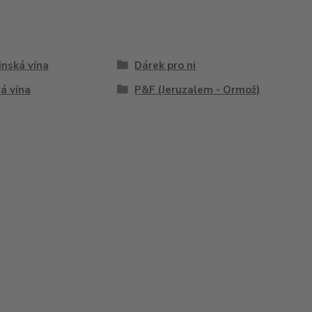
inská vína
Dárek pro ni
á vína
P&F (Jeruzalem - Ormož)