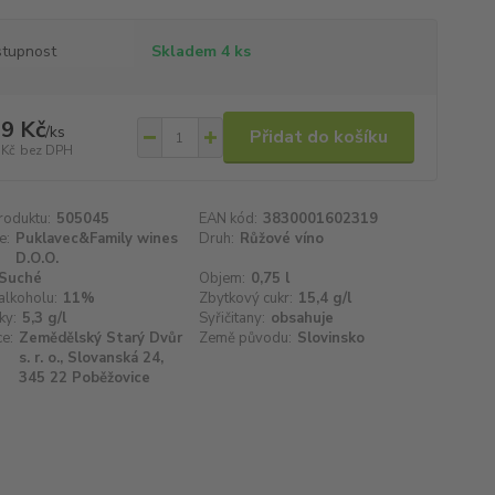
tupnost
Skladem 4 ks
9 Kč
/
ks
Přidat do košíku
 Kč
bez DPH
roduktu:
505045
EAN kód:
3830001602319
e:
Puklavec&Family wines
Druh:
Růžové víno
D.O.O.
Suché
Objem:
0,75 l
alkoholu:
11%
Zbytkový cukr:
15,4 g/l
ky:
5,3 g/l
Syřičitany:
obsahuje
e:
Zemědělský Starý Dvůr
Země původu:
Slovinsko
s. r. o., Slovanská 24,
345 22 Poběžovice