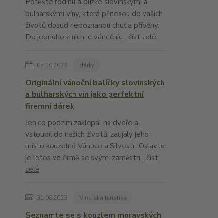
Potěšte rodinu a blízké slovinskými a
bulharskými víny, která přinesou do vašich
životů dosud nepoznanou chuť a příběhy.
Do jednoho z nich, o vánočníc...
číst celé
05.10.2023
dárky
Originální vánoční balíčky slovinských
a bulharských vín jako perfektní
firemní dárek
Jen co podzim zaklepal na dveře a
vstoupil do našich životů, zaujaly jeho
místo kouzelné Vánoce a Silvestr. Oslavte
je letos ve firmě se svými zaměstn...
číst
celé
31.08.2023
Vinařská turistika
Seznamte se s kouzlem moravských