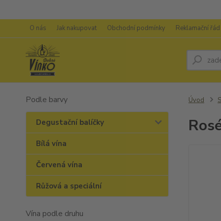
O nás
Jak nakupovat
Obchodní podmínky
Reklamační řád
Podle barvy
Úvod
S
Rosé
Degustační balíčky
Bílá vína
Červená vína
Růžová a speciální
Vína podle druhu