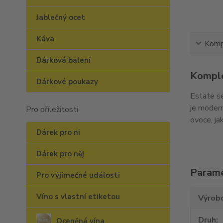
Jablečný ocet
Káva
Kompl
Dárková balení
Komple
Dárkové poukazy
Estate se
je modern
Pro příležitosti
ovoce, ja
Dárek pro ni
Dárek pro něj
Param
Pro výjimečné události
Víno s vlastní etiketou
Výrob
Druh
Oceněná vína