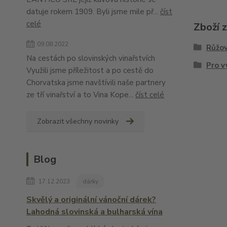
datuje rokem 1909. Byli jsme mile př...
číst
celé
Zboží 
09.08.2022
Růžov
Na cestách po slovinských vinařstvích
Pro v
Využili jsme příležitost a po cestě do
Chorvatska jsme navštívili naše partnery
ze tří vinařství a to Vina Kope...
číst celé
Zobrazit všechny novinky
Blog
17.12.2023
dárky
Skvělý a originální vánoční dárek?
Lahodná slovinská a bulharská vína