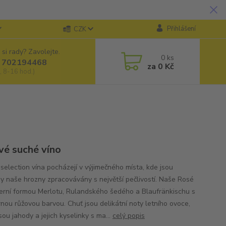
Přihlášení
CZK
 si rady? Zavolejte.
0
ks
 702194468
za
0 Kč
, 8-16 hod.)
vé suché víno
 selection vína pocházejí v výjimečného místa, kde jsou
y naše hrozny zpracovávány s největší pečlivostí. Naše Rosé
erní formou Merlotu, Rulandského šedého a Blaufränkischu s
nou růžovou barvou. Chuť jsou delikátní noty letního ovoce,
sou jahody a jejich kyselinky s ma...
celý popis