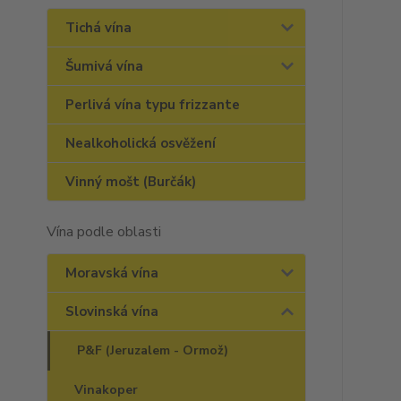
Tichá vína
Šumivá vína
Perlivá vína typu frizzante
Nealkoholická osvěžení
Vinný mošt (Burčák)
Vína podle oblasti
Moravská vína
Slovinská vína
P&F (Jeruzalem - Ormož)
Vinakoper