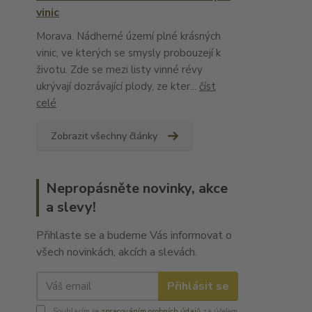
vinic
Morava. Nádherné území plné krásných
vinic, ve kterých se smysly probouzejí k
životu. Zde se mezi listy vinné révy
ukrývají dozrávající plody, ze kter...
číst
celé
Zobrazit všechny články
Nepropásněte novinky, akce
a slevy!
Přihlaste se a budeme Vás informovat o
všech novinkách, akcích a slevách.
Přihlásit se
Souhlasím se
zpracováním osobních údajů
za účelem