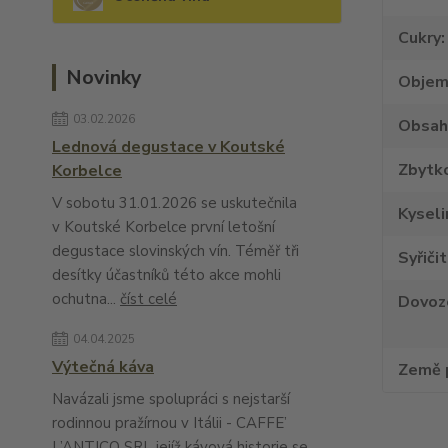
Cukry
Novinky
Obje
03.02.2026
Obsah
Lednová degustace v Koutské
Zbytko
Korbelce
V sobotu 31.01.2026 se uskutečnila
Kyseli
v Koutské Korbelce první letošní
degustace slovinských vín. Téměř tři
Syřiči
desítky účastníků této akce mohli
ochutna...
číst celé
Dovoz
04.04.2025
Výtečná káva
Země 
Navázali jsme spolupráci s nejstarší
rodinnou pražírnou v Itálii - CAFFE’
L’ANTICO SRL jejíž kávová historie se