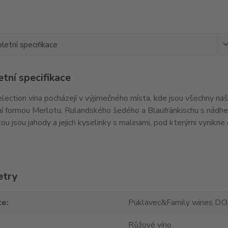
etní specifikace
tní specifikace
lection vína pocházejí v výjimečného místa, kde jsou všechny na
í formou Merlotu, Rulandského šedého a Blaufränkischu s nádhern
kou jsou jahody a jejich kyselinky s malinami, pod kterými vynikne 
etry
ce
Puklavec&Family wines D.O.
Růžové víno