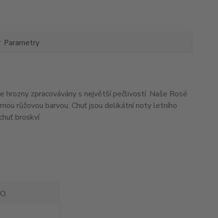
Parametry
še hrozny zpracovávány s největší pečlivostí. Naše Rosé
ou růžovou barvou. Chuť jsou delikátní noty letního
chuť broskví.
O.