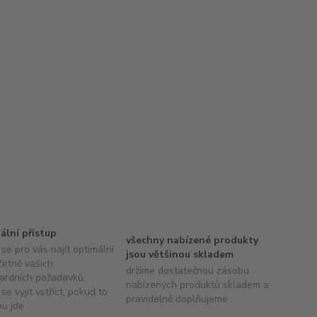
uální přístup
všechny nabízené produkty
se pro vás najít optimální
jsou většinou skladem
četně vašich
držíme dostatečnou zásobu
ardních požadavků,
nabízených produktů skladem a
se vyjít vstříct, pokud to
pravidelně doplňujeme
hu jde