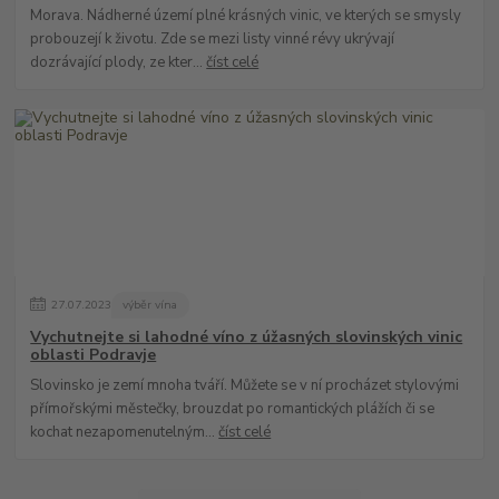
Morava. Nádherné území plné krásných vinic, ve kterých se smysly
probouzejí k životu. Zde se mezi listy vinné révy ukrývají
dozrávající plody, ze kter...
číst celé
27
.
07
.
2023
výběr vína
Vychutnejte si lahodné víno z úžasných slovinských vinic
oblasti Podravje
Slovinsko je zemí mnoha tváří. Můžete se v ní procházet stylovými
přímořskými městečky, brouzdat po romantických plážích či se
kochat nezapomenutelným...
číst celé