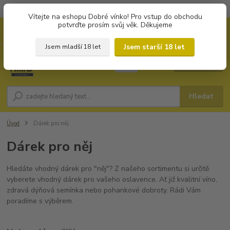
Objednávky od 1.000 Kč mají zvýhodněnou dopravu za 79 Kč.
Vítejte na eshopu Dobré vínko! Pro vstup do obchodu
potvrďte prosím svůj věk. Děkujeme
0
ks
+420 702194468
CZK
za
0 Kč
(Po-Pá, 8-16 hod.)
Jsem starší 18 let
Jsem mladší 18 let
Menu
Hledat
Úvod
Dárek pro něj
Dárek pro něj
Hledáte vhodný dárek pro "něj"? Z našeho sortimentu si určitě
vyberete vhodný dárek pro vašeho oslavence. Ať již kvalitní víno,
zdravá dýňová semínka nebo pohankové dobroty. Rádi Vám
poradíme s výběrem.