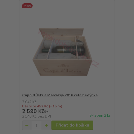
Akce
Capo d´Istria Malvazija 2016 celá bedýnka
3 042 Kč
Ušetříte 452 Kč
(- 15 %)
2 590 Kč
/
ks
Skladem 2 ks
2 140 Kč
bez DPH
Přidat do košíku