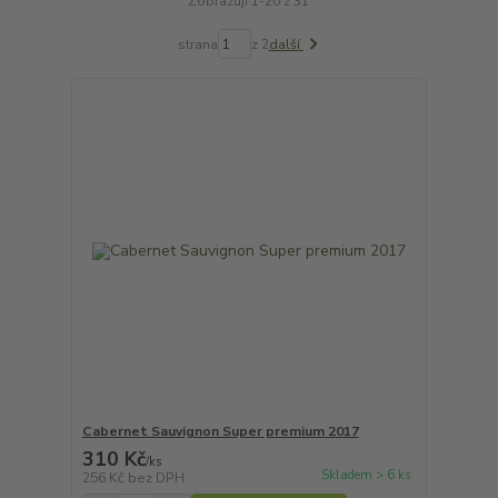
Zobrazuji 1-20 z 31
strana
z 2
další
Cabernet Sauvignon Super premium 2017
310 Kč
/
ks
Skladem > 6 ks
256 Kč
bez DPH