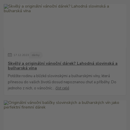
17
.
12
.
2023
dárky
Skvělý a originální vánoční dárek? Lahodná slovinská a
bulharská vína
Potěšte rodinu a blízké slovinskými a bulharskými víny, která
přinesou do vašich životů dosud nepoznanou chuť a příběhy. Do
jednoho z nich, o vánočníc...
číst celé