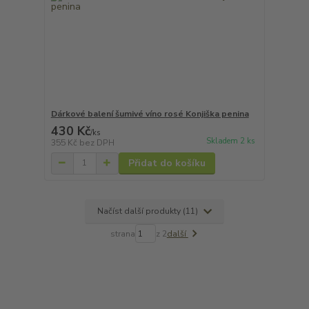
Dárkové balení šumivé víno rosé Konjiška penina
430 Kč
/
ks
Skladem 2 ks
355 Kč
bez DPH
Přidat do košíku
Načíst další produkty (11)
strana
z 2
další