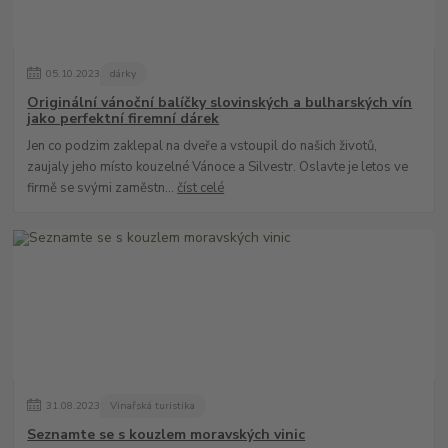
05
.
10
.
2023
dárky
Originální vánoční balíčky slovinských a bulharských vín
jako perfektní firemní dárek
Jen co podzim zaklepal na dveře a vstoupil do našich životů,
zaujaly jeho místo kouzelné Vánoce a Silvestr. Oslavte je letos ve
firmě se svými zaměstn...
číst celé
31
.
08
.
2023
Vinařská turistika
Seznamte se s kouzlem moravských vinic