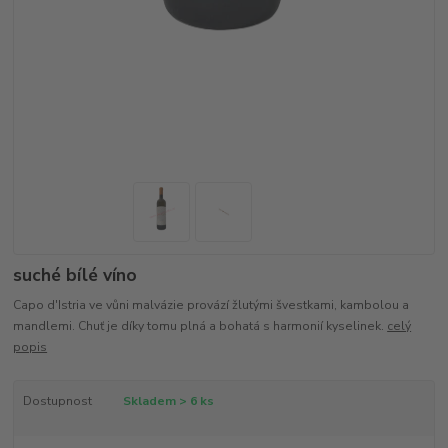
suché bílé víno
Capo d'Istria ve vůni malvázie provází žlutými švestkami, kambolou a
mandlemi. Chuť je díky tomu plná a bohatá s harmonií kyselinek.
celý
popis
Dostupnost
Skladem > 6 ks