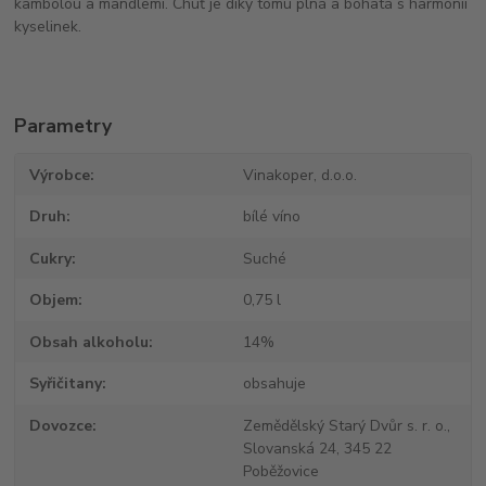
kambolou a mandlemi. Chuť je díky tomu plná a bohatá s harmonií
kyselinek.
Parametry
Výrobce
Vinakoper, d.o.o.
Druh
bílé víno
Cukry
Suché
Objem
0,75 l
Obsah alkoholu
14%
Syřičitany
obsahuje
Dovozce
Zemědělský Starý Dvůr s. r. o.,
Slovanská 24, 345 22
Poběžovice