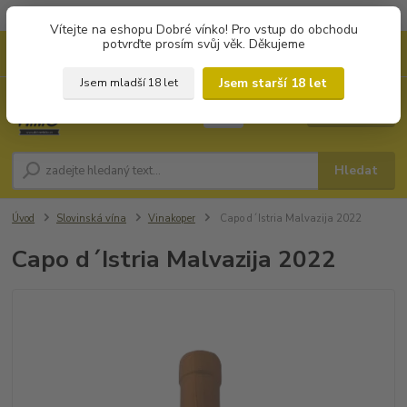
Objednávky od 1.000 Kč mají zvýhodněnou dopravu za 79 Kč.
Vítejte na eshopu Dobré vínko! Pro vstup do obchodu
potvrďte prosím svůj věk. Děkujeme
0
ks
+420 702194468
CZK
za
0 Kč
(Po-Pá, 8-16 hod.)
Jsem starší 18 let
Jsem mladší 18 let
Menu
Hledat
Úvod
Slovinská vína
Vinakoper
Capo d´Istria Malvazija 2022
Capo d´Istria Malvazija 2022