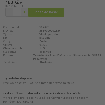
480 Kč
/
ks
397 Kč
bez DPH
Přidat do košíku
Číslo produktu:
507073
EAN kód:
3830000701136
Výrobce:
Vinakoper, d.o.o.
Druh:
bílé víno
Cukry:
Suché
Objem:
0,75 l
Obsah alkoholu:
14%
Syřičitany:
obsahuje
Dovozce:
Zemědělský Starý Dvůr s. r. o., Slovanská 24, 345 22
Poběžovice
Země původu:
Slovinsko
zvýhodněná doprava
stačí objednat za 1.000 Kč a máte dopravné za 79 Kč
široký sortiment slovinských vín ze 7 vybraných vinařství
vybrali jsme pro vás to nejlepší od různých výrobců s nejlepším
poměrem kvalita/cena