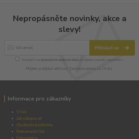
Nepropásněte novinky, akce a
slevy!
Přihlásit se
Souhlasím se
zpracováním osobních údajů
za účelem rozesílky newsletteru.
Můžete se kdykoli odhlásit. Zasíláme jednou za 14 dní.
Informace pro zákazníky
O nás
Jak nakupovat
Obchodní podmínky
Reklamační řád
Fotogalerie