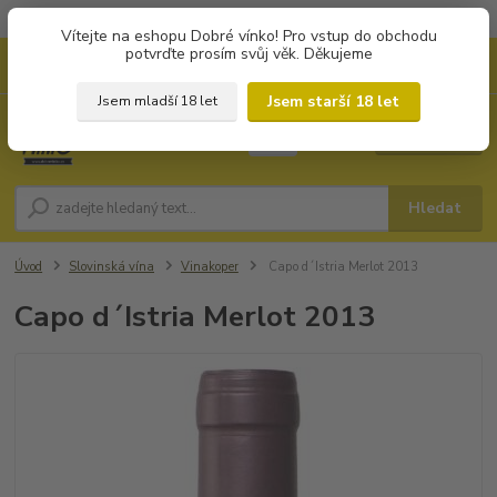
Objednávky od 1.000 Kč mají zvýhodněnou dopravu za 79 Kč.
Vítejte na eshopu Dobré vínko! Pro vstup do obchodu
potvrďte prosím svůj věk. Děkujeme
0
ks
+420 702194468
CZK
za
0 Kč
(Po-Pá, 8-16 hod.)
Jsem starší 18 let
Jsem mladší 18 let
Menu
Hledat
Úvod
Slovinská vína
Vinakoper
Capo d´Istria Merlot 2013
Capo d´Istria Merlot 2013