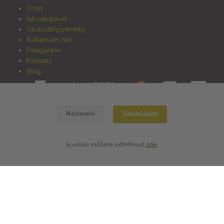
O nás
Jak nakupovat
Obchodní podmínky
Reklamační řád
Fotogalerie
Kontakty
Blog
Souhlasím
Nastavení
Nejčtenější na blogu
Souhlas můžete odmítnout
zde
.
Farma Puklavec
další články přibudou
Zemědělský Starý Dvůr s.r.o.
Slovanská 24