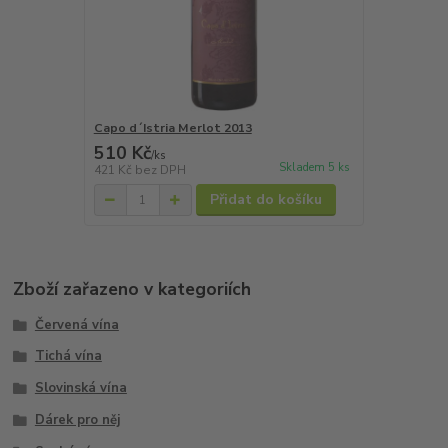
Capo d´Istria Merlot 2013
510 Kč
/
ks
Skladem 5 ks
421 Kč
bez DPH
Přidat do košíku
Zboží zařazeno v kategoriích
Červená vína
Tichá vína
Slovinská vína
Dárek pro něj