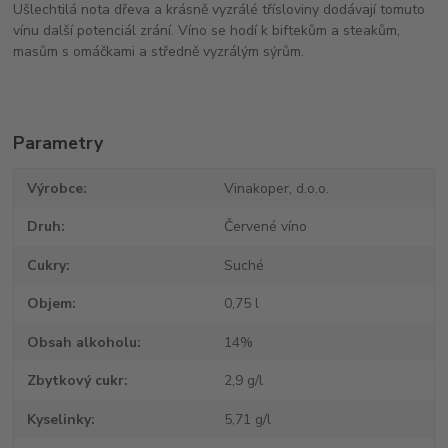
Ušlechtilá nota dřeva a krásně vyzrálé třísloviny dodávají tomuto
vínu další potenciál zrání.
Víno se hodí k biftekům a steakům,
masům s omáčkami a středně vyzrálým sýrům.
Parametry
Výrobce
Vinakoper, d.o.o.
Druh
Červené víno
Cukry
Suché
Objem
0,75 l
Obsah alkoholu
14%
Zbytkový cukr
2,9 g/l
Kyselinky
5,71 g/l