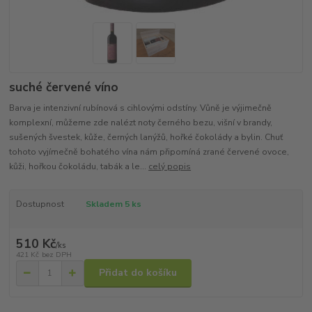
suché červené víno
Barva je intenzivní rubínová s cihlovými odstíny. Vůně je výjimečně
komplexní, můžeme zde nalézt noty černého bezu, višní v brandy,
sušených švestek, kůže, černých lanýžů, hořké čokolády a bylin. Chuť
tohoto vyjímečně bohatého vína nám připomíná zrané červené ovoce,
kůži, hořkou čokoládu, tabák a le...
celý popis
Dostupnost
Skladem 5 ks
510 Kč
/
ks
421 Kč
bez DPH
Přidat do košíku