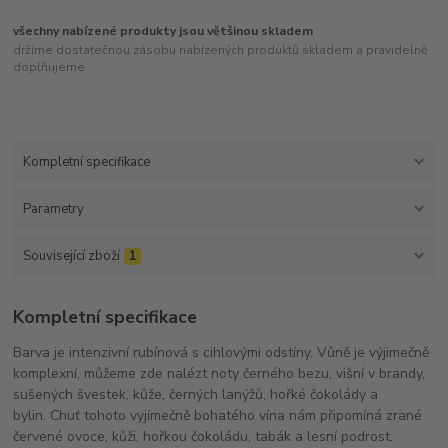
všechny nabízené produkty jsou většinou skladem
držíme dostatečnou zásobu nabízených produktů skladem a pravidelně
doplňujeme
Kompletní specifikace
Parametry
Související zboží
1
Kompletní specifikace
Barva je intenzivní rubínová s cihlovými odstíny.
Vůně je výjimečně
komplexní, můžeme zde nalézt noty černého bezu, višní v brandy,
sušených švestek, kůže, černých lanýžů, hořké čokolády a
bylin.
Chuť tohoto vyjímečně bohatého vína nám připomíná zrané
červené ovoce, kůži, hořkou čokoládu, tabák a lesní podrost.