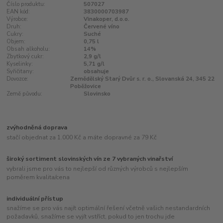
Číslo produktu:
507027
EAN kód:
3830000703987
Výrobce:
Vinakoper, d.o.o.
Druh:
Červené víno
Cukry:
Suché
Objem:
0,75 l
Obsah alkoholu:
14%
Zbytkový cukr:
2,9 g/l
Kyselinky:
5,71 g/l
Syřičitany:
obsahuje
Dovozce:
Zemědělský Starý Dvůr s. r. o., Slovanská 24, 345 22
Poběžovice
Země původu:
Slovinsko
zvýhodněná doprava
stačí objednat za 1.000 Kč a máte dopravné za 79 Kč
široký sortiment slovinských vín ze 7 vybraných vinařství
vybrali jsme pro vás to nejlepší od různých výrobců s nejlepším
poměrem kvalita/cena
individuální přístup
snažíme se pro vás najít optimální řešení včetně vašich nestandardních
požadavků, snažíme se vyjít vstříct, pokud to jen trochu jde