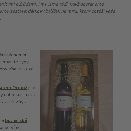
anitými odrůdami. I my jsme rádi, když dostaneme
eme sestavit dárkový balíček na míru, který potěší vaše
a.
šní nádhernou
rozmanité typy
by vína je to, co
zalem Ormož
jsou
y noblesní chuti z
avje či víny z
čná
bulharská
roma. Víny