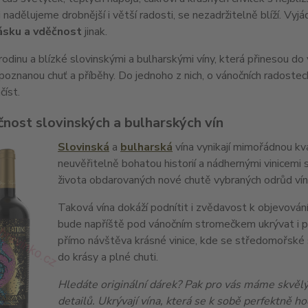
i nadělujeme drobnější i větší radosti, se nezadržitelně blíží. Vyj
ásku a vděčnost
jinak.
odinu a blízké slovinskými a bulharskými víny, která přinesou do 
oznanou chuť a příběhy. Do jednoho z nich, o vánočních radoste
číst.
čnost slovinských a bulharských vín
Slovinská
a
bulharská
vína vynikají mimořádnou kv
neuvěřitelně bohatou historií a nádhernými vinicemi
života obdarovaných nové chutě vybraných odrůd vín,
Taková vína dokáží podnítit i zvědavost k objevování
bude napříště pod vánočním stromečkem ukrývat i 
přímo návštěva krásné vinice, kde se středomořské sl
do krásy a plné chuti.
Hledáte originální dárek? Pak pro vás máme skvělý
detailů. Ukrývají vína, která se k sobě perfektně h