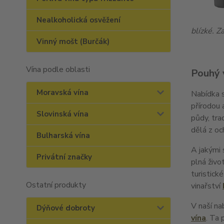
Nealkoholická osvěžení
blízké. 
Vinný mošt (Burčák)
Vína podle oblasti
Pouhý 
Moravská vína
Nabídka s
přírodou 
Slovinská vína
půdy, tra
dělá z oc
Bulharská vína
A jakými 
Privátní značky
plná živo
turistick
Ostatní produkty
vinařství
V naší na
Dýňové dobroty
vína
. Ta 