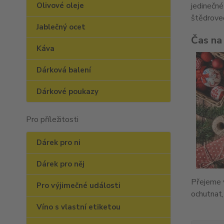
Olivové oleje
jedinečné
štědroveč
Jablečný ocet
Čas na
Káva
Dárková balení
Dárkové poukazy
Pro příležitosti
Dárek pro ni
Dárek pro něj
Přejeme
Pro výjimečné události
ochutnat,
Víno s vlastní etiketou