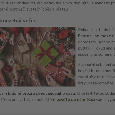
 chuti lze obdarovat, ale perfektně s nimi doplníte i slavnostní 
erní hostinu či sváteční oběd s přáteli.
 kouzelný večer
Pokud chcete druhé ob
Fantazii se meze 
dobrotami. Anebo ho r
pytlíku? Pokud ano,
usušenými pomeranči 
Z vánočního balení 
když si k tomu pustít
tak si užijete tu nej
brzy. Nezapomeňte ta
 vám
krásné prožití předvánočního času
. Chcete-li letos obda
 třeba při svátečním pohoštění,
ozvěte se nám
. Rádi vám s v