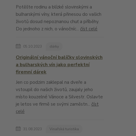
Potěšte rodinu a blízké slovinskými a
bulharskými víny, která přinesou do vašich
životů dosud nepoznanou chuť a příběhy.
Do jednoho z nich, o vánočníc...
číst celé
05.10.2023
dárky
Originální vánoční balíčky slovinských
a bulharských vín jako perfektní
firemní dárek
Jen co podzim zaklepal na dveře a
vstoupil do našich životů, zaujaly jeho
místo kouzelné Vánoce a Silvestr. Oslavte
je letos ve firmě se svými zaměstn...
číst
celé
31.08.2023
Vinařská turistika