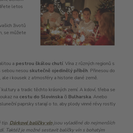
ádřete letos
vašich životů
ch, se můžete
alitou a
pestrou škálou chutí
. Vína z různých regionů s
 s sebou nesou
skutečně ojedinělý příběh
. Přinesou do
 ale i kousek z atmosféry a historie dané země.
 kultury a tradic těchto krásných zemí. A kdoví, třeba se
poukaz na
cestu do Slovinska
či
Bulharska
. Anebo
uneční paprsky starají o to, aby plody vinné révy rostly
 tip.
Dárkové balíčky vín
jsou vyladěné do nejmenších
odí. Taktéž je možné sestavit balíčky vín s bohatým