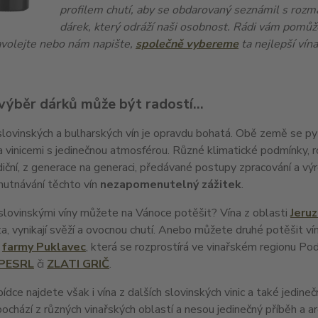
profilem chutí, aby se obdarovaný seznámil s rozm
dárek, který odráží naši osobnost. Rádi vám pomůž
Zavolejte nebo nám napište,
společně vybereme
ta nejlepší vín
výběr dárků může být radostí…
lovinských a bulharských vín je opravdu bohatá. Obě země se py
a vinicemi s jedinečnou atmosférou. Různé klimatické podmínky, 
diční, z generace na generaci, předávané postupy zpracování a výro
hutnávání těchto vín
nezapomenutelný zážitek
.
slovinskými víny můžete na Vánoce potěšit? Vína z oblasti
Jeru
ta, vynikají svěží a ovocnou chutí. Anebo můžete druhé potěšit vín
é
farmy Puklavec
, která se rozprostírá ve vinařském regionu Podr
PESRL
či
ZLATI GRIČ
.
bídce najdete však i vína z dalších slovinských vinic a také jedine
pochází z různých vinařských oblastí a nesou jedinečný příběh a a