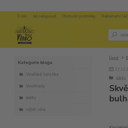
O nás
Jak nakupovat
Obchodní podmínky
Reklamační řád
Úvod
Kategorie blogu
17
.
12
.
Vinařská turistika
dárky
Skvě
Vinohrady
bulh
dárky
výběr vína
Kouzelný 