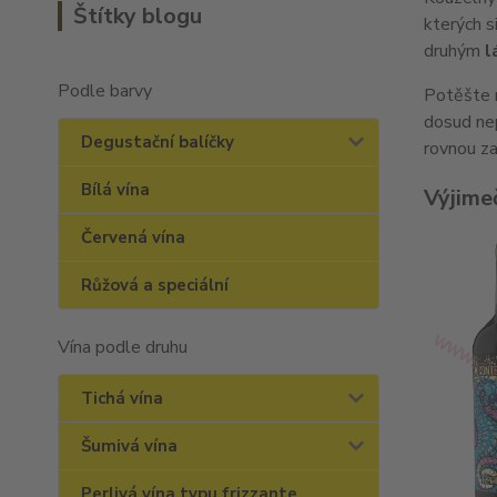
Štítky blogu
kterých s
druhým
l
Podle barvy
Potěšte r
dosud nep
Degustační balíčky
rovnou za
Bílá vína
Výjime
Červená vína
Růžová a speciální
Vína podle druhu
Tichá vína
Šumivá vína
Perlivá vína typu frizzante