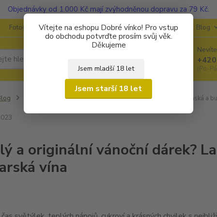
Objednávky od 1.000 Kč mají zvýhodněnou dopravu za 79 Kč.
Vítejte na eshopu Dobré vínko! Pro vstup
Fotogalerie
Kontakty
Ochrana soukromí
O vinařstvích
Blog
do obchodu potvrďte prosím svůj věk.
Děkujeme
Nevíte
Hledat
+420
Jsem mladší 18 let
(Po-Pá
Jsem starší 18 let
Blog
dárky
Skvělý a originální vánoční dárek? Lahodná slovinská a bu
2023
lý a originální vánoční dárek? L
arská vína
čas světýlek, teplých nápojů, cukroví a krásných chvilek s nejbli