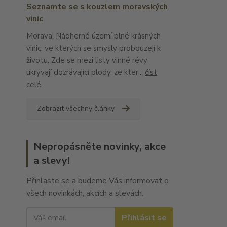
Seznamte se s kouzlem moravských
vinic
Morava. Nádherné území plné krásných
vinic, ve kterých se smysly probouzejí k
životu. Zde se mezi listy vinné révy
ukrývají dozrávající plody, ze kter...
číst
celé
Zobrazit všechny články
Nepropásněte novinky, akce
a slevy!
Přihlaste se a budeme Vás informovat o
všech novinkách, akcích a slevách.
Přihlásit se