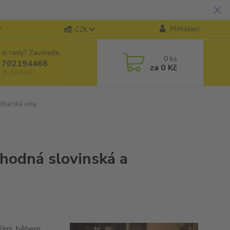
Přihlášení
CZK
 si rady? Zavolejte.
0
ks
 702194468
za
0 Kč
, 8-16 hod.)
lharská vína
ahodná slovinská a
žšími, během