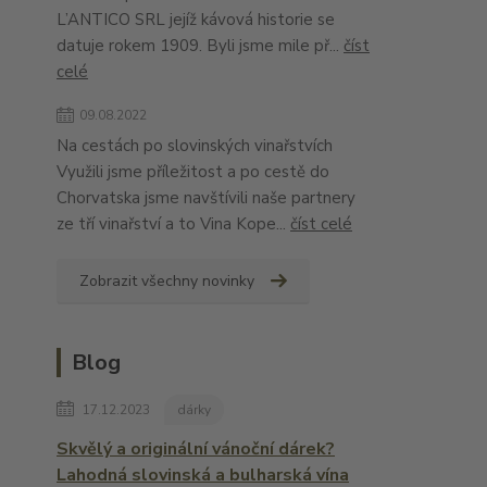
L’ANTICO SRL jejíž kávová historie se
datuje rokem 1909. Byli jsme mile př...
číst
celé
09.08.2022
Na cestách po slovinských vinařstvích
Využili jsme příležitost a po cestě do
Chorvatska jsme navštívili naše partnery
ze tří vinařství a to Vina Kope...
číst celé
Zobrazit všechny novinky
Blog
17.12.2023
dárky
Skvělý a originální vánoční dárek?
Lahodná slovinská a bulharská vína