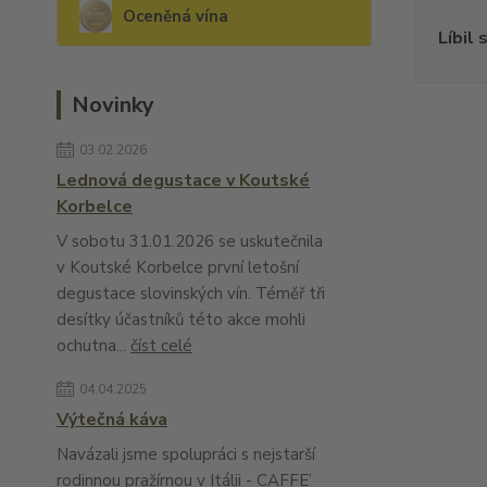
Oceněná vína
Líbil 
Novinky
03.02.2026
Lednová degustace v Koutské
Korbelce
V sobotu 31.01.2026 se uskutečnila
v Koutské Korbelce první letošní
degustace slovinských vín. Téměř tři
desítky účastníků této akce mohli
ochutna...
číst celé
04.04.2025
Výtečná káva
Navázali jsme spolupráci s nejstarší
rodinnou pražírnou v Itálii - CAFFE’