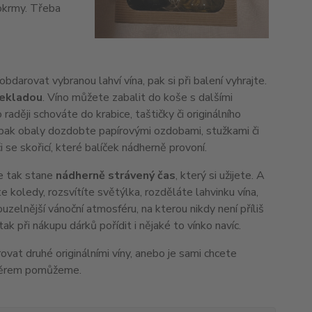
pokrmy. Třeba
darovat vybranou lahví vína, pak si při balení vyhrajte.
nekladou
. Víno můžete zabalit do koše s dalšími
aději schováte do krabice, taštičky či originálního
 pak obaly dozdobte papírovými ozdobami, stužkami či
se skořicí, které balíček nádherně provoní.
se tak stane
nádherně strávený čas
, který si užijete. A
e koledy, rozsvítíte světýlka, rozděláte lahvinku vína,
kouzelnější vánoční atmosféru, na kterou nikdy není příliš
k při nákupu dárků pořídit i nějaké to vínko navíc.
rovat druhé originálními víny, anebo je sami chcete
ýběrem pomůžeme.