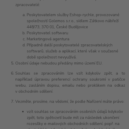
zpracovatelé:
Poskytovatelem služby Eshop-rychle, provozované
společností Golemos s.r.o., sídlem Zátkovo nábřeží
448/73, 370 01, České Budějovice
Poskytovatel softwaru
Marketingová agentura
Případně další poskytovatelé zpracovatelských
softwarů, služeb a aplikací, které však v současné
době společnost nevyužívá.
Osobní údaje nebudou předány mimo území EU.
Souhlas se zpracováním lze vzít kdykoliv zpět, a to
například úpravou preferencí ochrany soukromí v patičce
webu, zasláním dopisu, emailu nebo proklikem na odkaz
v obchodním sdělení.
Vezměte, prosíme, na vědomí, že podle Nařízení máte právo:
vzít souhlas se zpracováním osobních údajů kdykoliv
zpět, toto zpětvzetí bude mít za následek ukončení
rozesílky e-mailových obchodních sdělení, popř. na