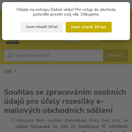
Objednávky od 1.000 Kč mají zvýhodněnou dopravu za 79 Kč.
Vítejte na eshopu Dobré vínko! Pro vstup do obchodu
potvrďte prosím svůj věk. Děkujeme
0
ks
+420 702194468
CZK
za
0 Kč
(Po-Pá, 8-16 hod.)
Jsem starší 18 let
Jsem mladší 18 let
Menu
Hledat
Úvod
Souhlas se zpracováním osobních
údajů pro účely rozesílky e-
mailových obchodních sdělení
Udělujete tímto souhlas Zemědělský Starý Dvůr
s.r.o., se
sídlem Slovanská 24, 345 22 Poběžovice, IČ 14430444,