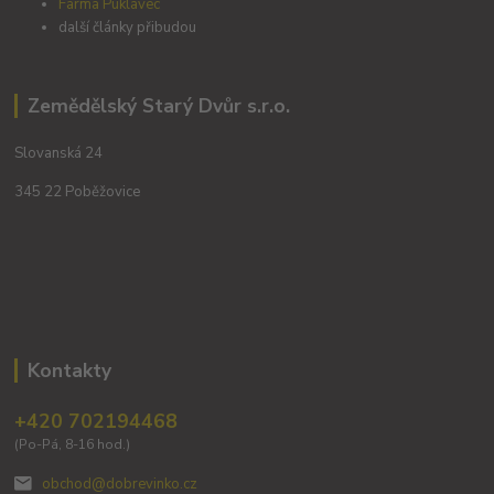
Farma Puklavec
další články přibudou
Zemědělský Starý Dvůr s.r.o.
Slovanská 24
345 22 Poběžovice
Kontakty
+420 702194468
(Po-Pá, 8-16 hod.)
obchod@dobrevinko.cz