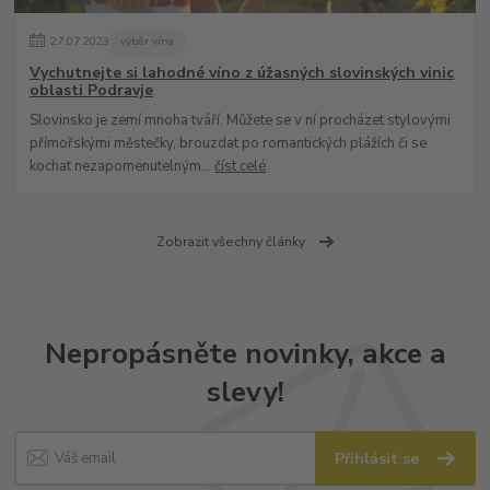
27
.
07
.
2023
výběr vína
Vychutnejte si lahodné víno z úžasných slovinských vinic
oblasti Podravje
Slovinsko je zemí mnoha tváří. Můžete se v ní procházet stylovými
přímořskými městečky, brouzdat po romantických plážích či se
kochat nezapomenutelným...
číst celé
Zobrazit všechny články
Nepropásněte novinky, akce a
slevy!
Přihlásit se