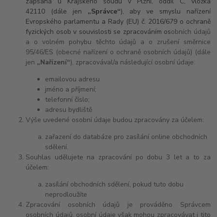
zapsaná u Krajského soudu v Plzni, oddíl C, vložka
42110
(dále jen
„Správce“
), aby ve smyslu nařízení
Evropského parlamentu a Rady (EU) č. 2016/679 o ochraně
fyzických osob v souvislosti se zpracováním os
obních údajů
a o volném pohybu těchto údajů a o zrušení směrnice
95/46/ES (obecné nařízení o ochraně osobních údajů) (dále
jen
„Nařízení“
), zpracovával/a následující osobní údaje:
emailovou adresu
jméno a příjmení;
telefonní číslo;
adresu bydliště
Výše uvedené osobní údaje budou zpracovány za účelem:
zařazení do databáze pro zasílání online obchodních
sdělení.
Souhlas udělujete na zpracování po dobu 3 let a to za
účelem:
zasílání obchodních sdělení, pokud tuto dobu
neprodloužíte
Zpracování osobních údajů je prováděno Správcem
osobních údajů, osobní údaje však mohou zpracovávat i tito