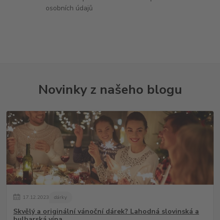
osobních údajů
Novinky z našeho blogu
17
.
12
.
2023
dárky
Skvělý a originální vánoční dárek? Lahodná slovinská a
bulharská vína