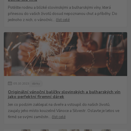
Potěšte rodinu a blízké slovinskými a bulharskými víny, která
přinesou do vašich životů dosud nepoznanou chuť a příběhy. Do
jednoho z nich, o vánočníc...
číst celé
05
.
10
.
2023
dárky
Originální vánoční balíčky slovinských a bulharských vín
jako perfektní firemní dárek
Jen co podzim zaklepal na dveře a vstoupil do našich životů,
zaujaly jeho místo kouzelné Vánoce a Silvestr. Oslavte je letos ve
firmě se svými zaměstn...
číst celé