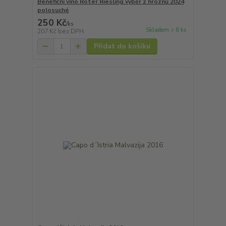
Benefiční víno Roter Riesling výběr z hroznů 2024
polosuché
250 Kč
/
ks
Skladem > 6 ks
207 Kč
bez DPH
Přidat do košíku