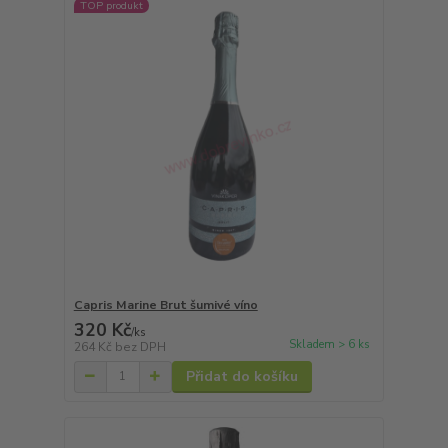
TOP produkt
Capris Marine Brut šumivé víno
320 Kč
/
ks
Skladem > 6 ks
264 Kč
bez DPH
Přidat do košíku