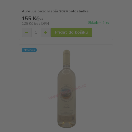
Aurelius pozdní sběr 2024 polosladké
155 Kč
/
ks
Skladem 5 ks
128 Kč
bez DPH
Přidat do košíku
Novinka