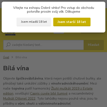
Objednávky od 1.000 Kč mají zvýhodněnou dopravu za 79 Kč.
Vítejte na eshopu Dobré vínko! Pro vstup do obchodu
potvrďte prosím svůj věk. Děkujeme
0
ks
+420 702194468
CZK
za
0 Kč
(Po-Pá, 8-16 hod.)
Jsem starší 18 let
Jsem mladší 18 let
Menu
Hledat
Úvod
Bílá vína
Bílá vína
Objevte
špičková
bílá
vína
, která nejen potěší chuťové buňky, ale
přinášejí také unikátní zážitky z
vinohradnického
umění
. Mezi
naše
top
vína
patří harmonický
Žlutý muškát 2019 z Estate
edition
, osvěžující
Capris cuvée bílé šumivé
a nezaměnitelný
Muškát Ottonel 2022
. Tyto lahůdky nejsou pouhá vína; jsou to
příběhy o
vůni
,
chuti
a
vášni
vinohradnictví
.