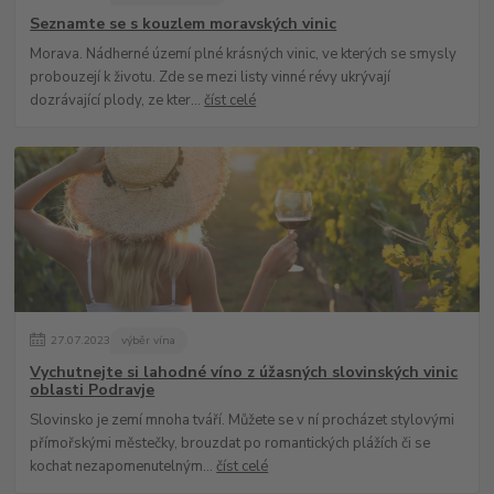
Seznamte se s kouzlem moravských vinic
Morava. Nádherné území plné krásných vinic, ve kterých se smysly
probouzejí k životu. Zde se mezi listy vinné révy ukrývají
dozrávající plody, ze kter...
číst celé
27
.
07
.
2023
výběr vína
Vychutnejte si lahodné víno z úžasných slovinských vinic
oblasti Podravje
Slovinsko je zemí mnoha tváří. Můžete se v ní procházet stylovými
přímořskými městečky, brouzdat po romantických plážích či se
kochat nezapomenutelným...
číst celé