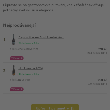
Připravte se na gastronomické putování, kde
každá
láhev
oživuje
jedinečný svět vkusu a elegance.
Nejprodávanější
Capris Marine Brut šumivé víno
1.
Skladem > 6 ks
bílé suché šumivé víno
320 Kč
264 Kč bez DPH
TOP produkt
Hort secco 2024
2.
Skladem > 6 ks
bílé šumivé víno
218 Kč
180 Kč bez DPH
TOP produkt
Upřesnit parametry