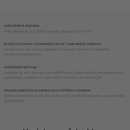
zvýhodněná doprava
stačí objednat za 1.000 Kč a máte dopravné za 79 Kč
široký sortiment slovinských vín ze 7 vybraných vinařství
vybrali jsme pro vás to nejlepší od různých výrobců s nejlepším
poměrem kvalita/cena
individuální přístup
snažíme se pro vás najít optimální řešení včetně vašich nestandardních
požadavků, snažíme se vyjít vstříct, pokud to jen trochu jde
všechny nabízené produkty jsou většinou skladem
držíme dostatečnou zásobu nabízených produktů skladem a pravidelně
doplňujeme