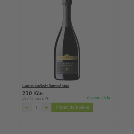
Capris Muškát šumivé víno
230 Kč
/
ks
Skladem > 6 ks
190 Kč
bez DPH
Přidat do košíku