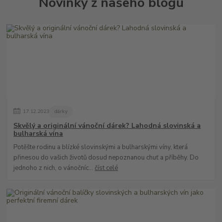
Novinky z našeho blogu
17
.
12
.
2023
dárky
Skvělý a originální vánoční dárek? Lahodná slovinská a
bulharská vína
Potěšte rodinu a blízké slovinskými a bulharskými víny, která
přinesou do vašich životů dosud nepoznanou chuť a příběhy. Do
jednoho z nich, o vánočníc...
číst celé