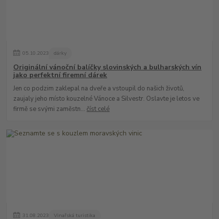
05
.
10
.
2023
dárky
Originální vánoční balíčky slovinských a bulharských vín
jako perfektní firemní dárek
Jen co podzim zaklepal na dveře a vstoupil do našich životů,
zaujaly jeho místo kouzelné Vánoce a Silvestr. Oslavte je letos ve
firmě se svými zaměstn...
číst celé
31
.
08
.
2023
Vinařská turistika