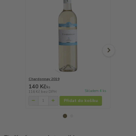
Chardonnay 2019
Chardonnay
140 Kč
180 Kč
/
ks
/
ks
Skladem 4 ks
116 Kč
bez DPH
149 Kč
bez 
Přidat do košíku