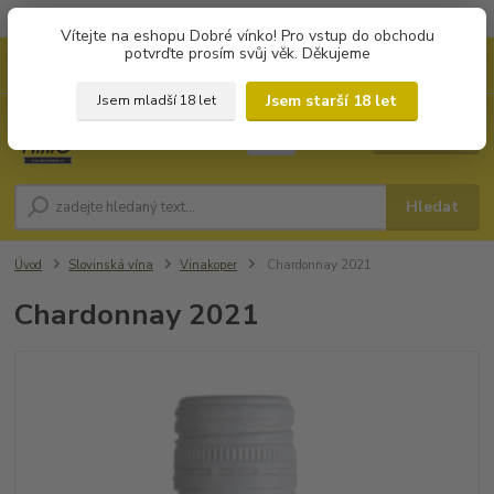
Objednávky od 1.000 Kč mají zvýhodněnou dopravu za 79 Kč.
Vítejte na eshopu Dobré vínko! Pro vstup do obchodu
potvrďte prosím svůj věk. Děkujeme
0
ks
+420 702194468
CZK
za
0 Kč
(Po-Pá, 8-16 hod.)
Jsem starší 18 let
Jsem mladší 18 let
Menu
Hledat
Úvod
Slovinská vína
Vinakoper
Chardonnay 2021
Chardonnay 2021