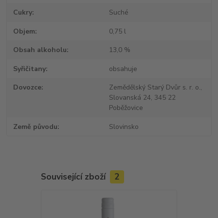
Cukry
Suché
Objem
0,75 l
Obsah alkoholu
13,0 %
Syřičitany
obsahuje
Dovozce
Zemědělský Starý Dvůr s. r. o.,
Slovanská 24, 345 22
Poběžovice
Země původu
Slovinsko
Související zboží
2