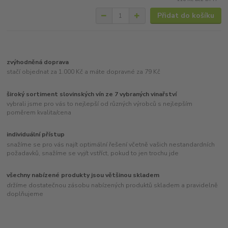
Přidat do košíku
zvýhodněná doprava
stačí objednat za 1.000 Kč a máte dopravné za 79 Kč
široký sortiment slovinských vín ze 7 vybraných vinařství
vybrali jsme pro vás to nejlepší od různých výrobců s nejlepším
poměrem kvalita/cena
individuální přístup
snažíme se pro vás najít optimální řešení včetně vašich nestandardních
požadavků, snažíme se vyjít vstříct, pokud to jen trochu jde
všechny nabízené produkty jsou většinou skladem
držíme dostatečnou zásobu nabízených produktů skladem a pravidelně
doplňujeme