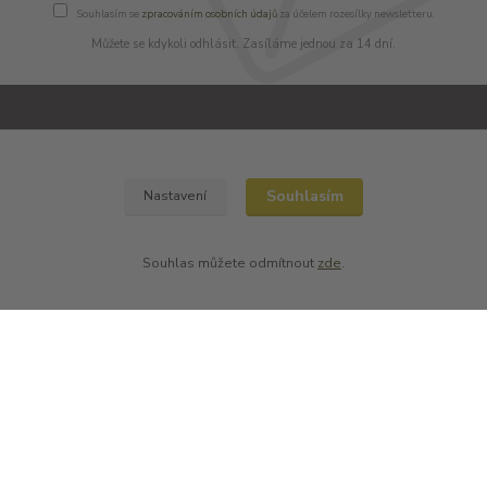
Souhlasím se
zpracováním osobních údajů
za účelem rozesílky newsletteru.
Můžete se kdykoli odhlásit. Zasíláme jednou za 14 dní.
Informace pro zákazníky
Souhlasím
O nás
Nastavení
Jak nakupovat
Obchodní podmínky
Souhlas můžete odmítnout
zde
.
Reklamační řád
Fotogalerie
Kontakty
Blog
Nejčtenější na blogu