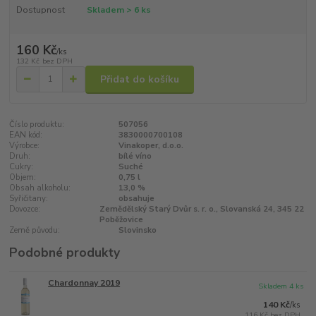
Dostupnost
Skladem > 6 ks
160 Kč
/
ks
132 Kč
bez DPH
Přidat do košíku
Číslo produktu:
507056
EAN kód:
3830000700108
Výrobce:
Vinakoper, d.o.o.
Druh:
bílé víno
Cukry:
Suché
Objem:
0,75 l
Obsah alkoholu:
13,0 %
Syřičitany:
obsahuje
Dovozce:
Zemědělský Starý Dvůr s. r. o., Slovanská 24, 345 22
Poběžovice
Země původu:
Slovinsko
Podobné produkty
Chardonnay 2019
Skladem 4 ks
140 Kč
/
ks
116 Kč
bez DPH