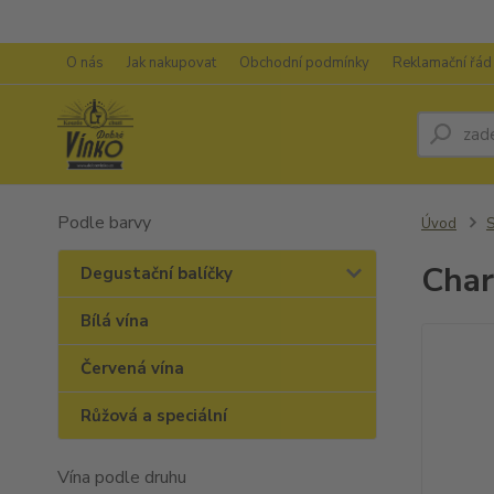
O nás
Jak nakupovat
Obchodní podmínky
Reklamační řád
Podle barvy
Úvod
S
Cha
Degustační balíčky
Bílá vína
Červená vína
Růžová a speciální
Vína podle druhu