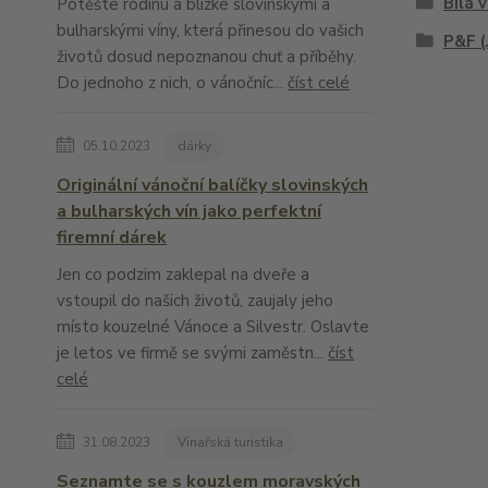
Bílá 
Potěšte rodinu a blízké slovinskými a
bulharskými víny, která přinesou do vašich
P&F (
životů dosud nepoznanou chuť a příběhy.
Do jednoho z nich, o vánočníc...
číst celé
05.10.2023
dárky
Originální vánoční balíčky slovinských
a bulharských vín jako perfektní
firemní dárek
Jen co podzim zaklepal na dveře a
vstoupil do našich životů, zaujaly jeho
místo kouzelné Vánoce a Silvestr. Oslavte
je letos ve firmě se svými zaměstn...
číst
celé
31.08.2023
Vinařská turistika
Seznamte se s kouzlem moravských