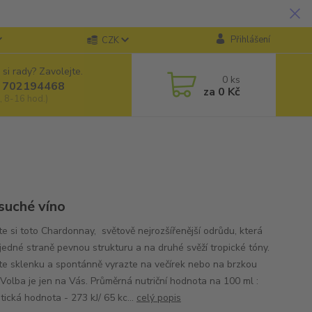
Přihlášení
CZK
 si rady? Zavolejte.
0
ks
 702194468
za
0 Kč
, 8-16 hod.)
 suché víno
te si toto Chardonnay, světově nejrozšířenější odrůdu, která
jedné straně pevnou strukturu a na druhé svěží tropické tóny.
e sklenku a spontánně vyrazte na večírek nebo na brzkou
 Volba je jen na Vás. Průměrná nutriční hodnota na 100 ml :
tická hodnota - 273 kJ/ 65 kc...
celý popis