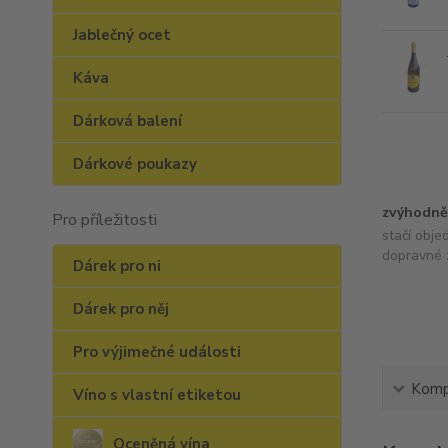
Jablečný ocet
Káva
Dárková balení
Dárkové poukazy
zvýhodně
Pro příležitosti
stačí obje
dopravné 
Dárek pro ni
Dárek pro něj
Pro výjimečné události
Kompl
Víno s vlastní etiketou
Oceněná vína