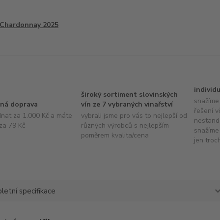
Chardonnay 2025
individ
široký sortiment slovinských
snažíme 
ná doprava
vín ze 7 vybraných vinařství
řešení v
dnat za 1.000 Kč a máte
vybrali jsme pro vás to nejlepší od
nestand
za 79 Kč
různých výrobců s nejlepším
snažíme 
poměrem kvalita/cena
jen troc
etní specifikace