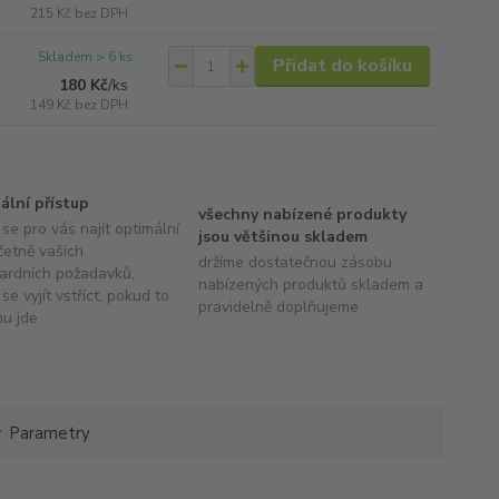
215 Kč
bez DPH
Skladem > 6 ks
Přidat do košíku
180 Kč
/
ks
149 Kč
bez DPH
uální přístup
všechny nabízené produkty
se pro vás najít optimální
jsou většinou skladem
četně vašich
držíme dostatečnou zásobu
ardních požadavků,
nabízených produktů skladem a
se vyjít vstříct, pokud to
pravidelně doplňujeme
hu jde
Parametry