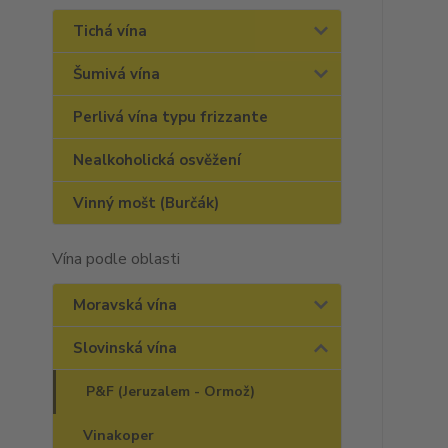
Tichá vína
Šumivá vína
Perlivá vína typu frizzante
Nealkoholická osvěžení
Vinný mošt (Burčák)
Vína podle oblasti
Moravská vína
Slovinská vína
P&F (Jeruzalem - Ormož)
Vinakoper