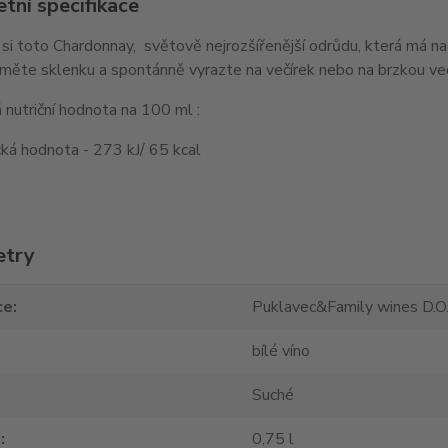
tní specifikace
si toto Chardonnay, světově nejrozšířenější odrůdu, která má na
měte sklenku a spontánně vyrazte na večírek nebo na brzkou veče
nutriční hodnota na 100 ml :
ká hodnota - 273 kJ/ 65 kcal
etry
ce
Puklavec&Family wines D.O.
bílé víno
Suché
m
0,75 l