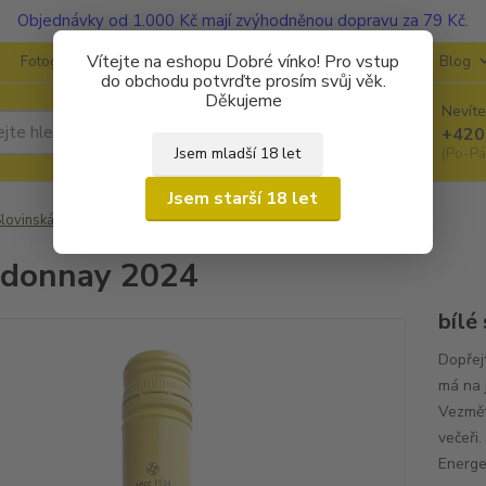
Objednávky od 1.000 Kč mají zvýhodněnou dopravu za 79 Kč.
Vítejte na eshopu Dobré vínko! Pro vstup
Fotogalerie
Kontakty
Ochrana soukromí
O vinařstvích
Blog
do obchodu potvrďte prosím svůj věk.
Děkujeme
Nevíte
Hledat
+420
Jsem mladší 18 let
(Po-Pá
Jsem starší 18 let
lovinská vína
P&F (Jeruzalem - Ormož)
Chardonnay 2024
rdonnay 2024
bílé
Dopřej
má na 
Vezmět
večeři.
Energe