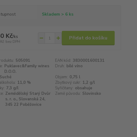
tupnost
Skladem > 6 ks
0 Kč
/
ks
Přidat do košíku
 Kč
bez DPH
roduktu:
505091
EAN kód:
3830001600131
e:
Puklavec&Family wines
Druh:
bílé víno
D.O.O.
Suché
Objem:
0,75 l
alkoholu:
11,0 %
Zbytkový cukr:
1,2 g/l
ky:
7,3 g/l
Syřičitany:
obsahuje
e:
Zemědělský Starý Dvůr
Země původu:
Slovinsko
s. r. o., Slovanská 24,
345 22 Poběžovice