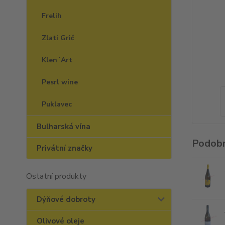
Frelih
Zlati Grič
Klen´Art
Pesrl wine
Puklavec
Bulharská vína
Podobn
Privátní značky
Ostatní produkty
Dýňové dobroty
Olivové oleje