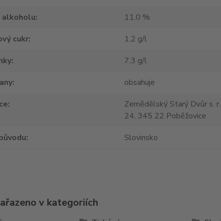
 alkoholu
11,0 %
vý cukr
1,2 g/l
nky
7,3 g/l
tany
obsahuje
ce
Zemědělský Starý Dvůr s. r.
24, 345 22 Poběžovice
původu
Slovinsko
zařazeno v kategoriích