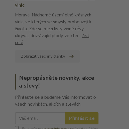
vinic
Morava. Nádherné území plné krásných
vinic, ve kterých se smysly probouzejí k
životu. Zde se mezi listy vinné révy
ukrývají dozrávající plody, ze kter...
číst
celé
Zobrazit všechny články
Nepropásněte novinky, akce
a slevy!
Přihlaste se a budeme Vás informovat o
všech novinkách, akcích a slevách.
Přihlásit se
Souhlasím se
zpracováním osobních údajů
za účelem