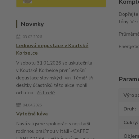
Komple
Dopřejte 
tóny. Vez
Novinky
Průměrná 
03.02.2026
Lednová degustace v Koutské
Energetic
Korbelce
V sobotu 31.01.2026 se uskutečnila
v Koutské Korbelce první letošní
degustace slovinských vín. Téměř tři
Param
desítky účastníků této akce mohli
ochutna...
číst celé
Výrob
04.04.2025
Druh
Výtečná káva
Cukry
Navázali jsme spolupráci s nejstarší
rodinnou pražírnou v Itálii - CAFFE’
Obje
L’ANTICO SRL jejíž kávová historie se