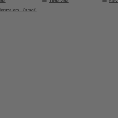
vína
Tichá vína
Slov
Jeruzalem - Ormož)