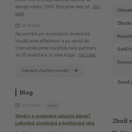
datuje rokem 1909. Byli jsme mile př...
číst
Obsah
celé
Zbytko
09.08.2022
Na cestách po slovinských vinařstvích
Kyseli
Využili jsme příležitost a po cestě do
Chorvatska jsme navštívili naše partnery
Syřiči
ze tří vinařství a to Vina Kope...
číst celé
Dovoz
Zobrazit všechny novinky
Země 
Blog
17.12.2023
dárky
Skvělý a originální vánoční dárek?
Zboží 
Lahodná slovinská a bulharská vína