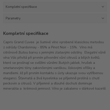
Kompletní specifikace
Parametry
Kompletní specifikace
Capris Grand Cuvee je šumivé víno vyrobené klasickou metodou
z odrůdy Chardonnay - 85% a Pinot Noir - 15%. Víno má
citrónově žlutou barvu s jemnými zlatavými odstíny. Elegatní vůně
vína Vás přivítá při prvním přivonění vůní citrusů a bílých květů,
které se prolínají se svěžími vůněmi žlutých jablek, hrušek a
smetanovými tóny zakončenými vanilkou, lískovými oříšky a
mandlemi. Již při prvním kontaktu s ústy ukazuje svou vytříbenou
eleganci. Šťavnatá a živá kyselinka se příjemně prolíná s chutí
peckovin a citrusů. V příjemné a dlouhé dochuti dominuje
mineralita a krémová jemnost. Víno je zabaleno v dárkové kazetě.