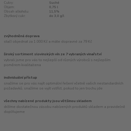
Cukry:
Suché
Objem:
0,75 l
Obsah alkoholu:
11,5%
Zbytkový cukr:
do 3,0 g/l
zvýhodněná doprava
stačí objednat za 1.000 Kč a máte dopravné za 79 Kč
široký sortiment slovinských vín ze 7 vybraných vinařství
vybrali jsme pro vás to nejlepší od různých výrobců s nejlepším
poměrem kvalita/cena
individuální přístup
snažíme se pro vás najít optimální řešení včetně vašich nestandardních
požadavků, snažíme se vyjít vstříct, pokud to jen trochu jde
všechny nabízené produkty jsou většinou skladem
držíme dostatečnou zásobu nabízených produktů skladem a pravidelně
doplňujeme