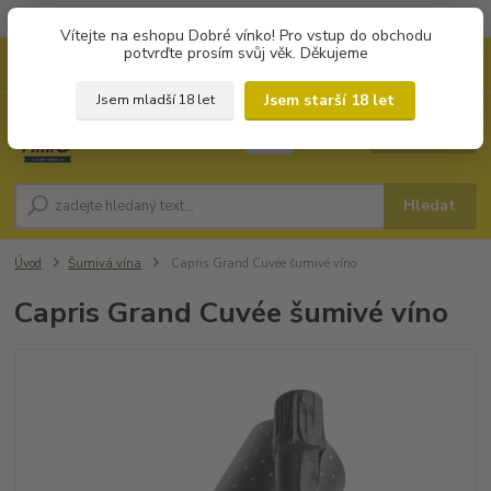
Objednávky od 1.000 Kč mají zvýhodněnou dopravu za 79 Kč.
Vítejte na eshopu Dobré vínko! Pro vstup do obchodu
potvrďte prosím svůj věk. Děkujeme
0
ks
+420 702194468
CZK
za
0 Kč
(Po-Pá, 8-16 hod.)
Jsem starší 18 let
Jsem mladší 18 let
Menu
Hledat
Úvod
Šumivá vína
Capris Grand Cuvée šumivé víno
Capris Grand Cuvée šumivé víno