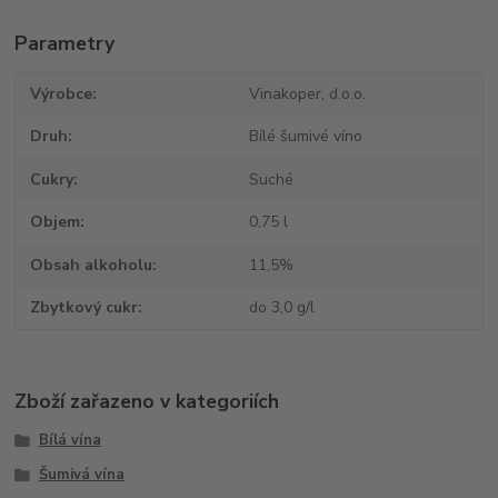
Parametry
Výrobce
Vinakoper, d.o.o.
Druh
Bílé šumivé víno
Cukry
Suché
Objem
0,75 l
Obsah alkoholu
11,5%
Zbytkový cukr
do 3,0 g/l
Zboží zařazeno v kategoriích
Bílá vína
Šumivá vína