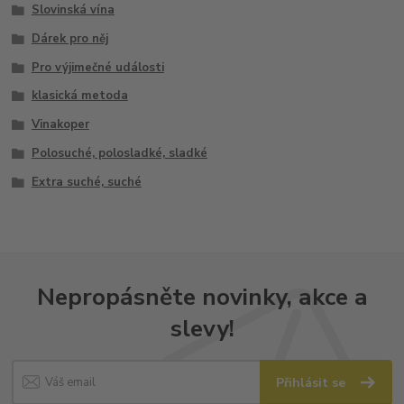
Slovinská vína
Dárek pro něj
Pro výjimečné události
klasická metoda
Vinakoper
Polosuché, polosladké, sladké
Extra suché, suché
Nepropásněte novinky, akce a
slevy!
Přihlásit se