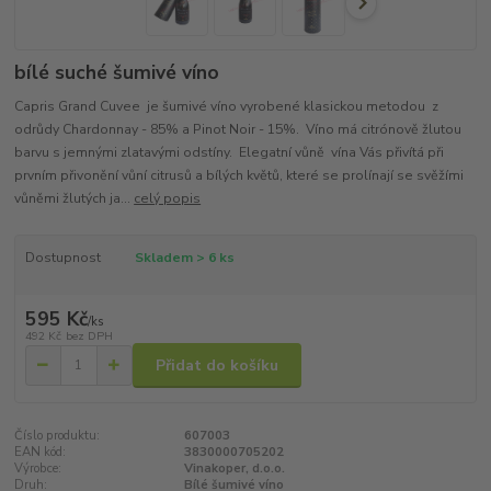
bílé suché šumivé víno
Capris Grand Cuvee je šumivé víno vyrobené klasickou metodou z
odrůdy Chardonnay - 85% a Pinot Noir - 15%. Víno má citrónově žlutou
barvu s jemnými zlatavými odstíny. Elegatní vůně vína Vás přivítá při
prvním přivonění vůní citrusů a bílých květů, které se prolínají se svěžími
vůněmi žlutých ja...
celý popis
Dostupnost
Skladem > 6 ks
595 Kč
/
ks
492 Kč
bez DPH
Přidat do košíku
Číslo produktu:
607003
EAN kód:
3830000705202
Výrobce:
Vinakoper, d.o.o.
Druh:
Bílé šumivé víno