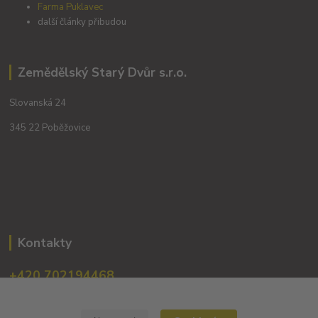
Farma Puklavec
další články přibudou
Zemědělský Starý Dvůr s.r.o.
Slovanská 24
345 22 Poběžovice
Kontakty
+420 702194468
(Po-Pá, 8-16 hod.)
obchod@dobrevinko.cz