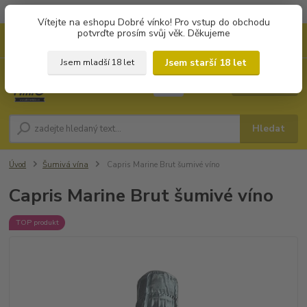
Objednávky od 1.000 Kč mají zvýhodněnou dopravu za 79 Kč.
Vítejte na eshopu Dobré vínko! Pro vstup do obchodu
potvrďte prosím svůj věk. Děkujeme
0
ks
+420 702194468
CZK
za
0 Kč
(Po-Pá, 8-16 hod.)
Jsem starší 18 let
Jsem mladší 18 let
Menu
Hledat
Úvod
Šumivá vína
Capris Marine Brut šumivé víno
Capris Marine Brut šumivé víno
TOP produkt