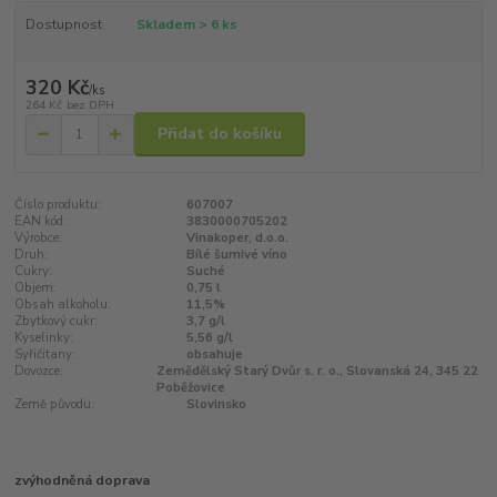
Dostupnost
Skladem > 6 ks
320 Kč
/
ks
264 Kč
bez DPH
Přidat do košíku
Číslo produktu:
607007
EAN kód:
3830000705202
Výrobce:
Vinakoper, d.o.o.
Druh:
Bílé šumivé víno
Cukry:
Suché
Objem:
0,75 l
Obsah alkoholu:
11,5%
Zbytkový cukr:
3,7 g/l
Kyselinky:
5,56 g/l
Syřičitany:
obsahuje
Dovozce:
Zemědělský Starý Dvůr s. r. o., Slovanská 24, 345 22
Poběžovice
Země původu:
Slovinsko
zvýhodněná doprava