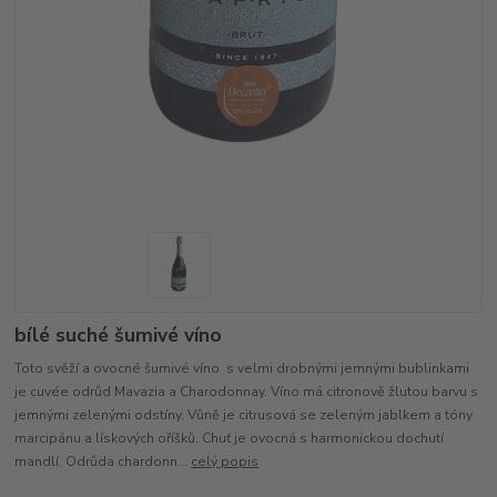
bílé suché šumivé víno
Toto svěží a ovocné šumivé víno s velmi drobnými jemnými bublinkami
je cuvée odrůd Mavazia a Charodonnay. Víno má citronově žlutou barvu s
jemnými zelenými odstíny. Vůně je citrusová se zeleným jablkem a tóny
marcipánu a lískových oříšků. Chuť je ovocná s harmonickou dochutí
mandlí. Odrůda chardonn...
celý popis