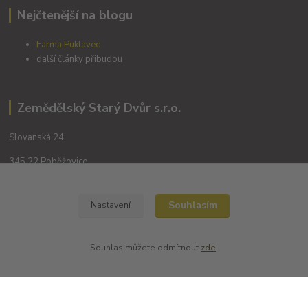
Nejčtenější na blogu
Farma Puklavec
další články přibudou
Zemědělský Starý Dvůr s.r.o.
Slovanská 24
345 22 Poběžovice
Souhlasím
Nastavení
Souhlas můžete odmítnout
zde
.
Kontakty
+420 702194468