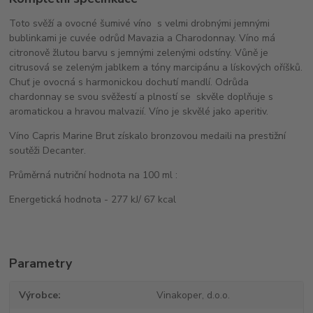
Toto svěží a ovocné šumivé víno s velmi drobnými jemnými
bublinkami je cuvée odrůd Mavazia a Charodonnay. Víno má
citronově žlutou barvu s jemnými zelenými odstíny. Vůně je
citrusová se zeleným jablkem a tóny marcipánu a lískových oříšků.
Chuť je ovocná s harmonickou dochutí mandlí. Odrůda
chardonnay se svou svěžestí a plností se skvěle doplňuje s
aromatickou a hravou malvazií. Víno je skvělé jako aperitiv.
Víno Capris Marine Brut získalo bronzovou medaili na prestižní
soutěži Decanter.
Průměrná nutriční hodnota na 100 ml :
Energetická hodnota - 277 kJ/ 67 kcal
Parametry
Výrobce
Vinakoper, d.o.o.