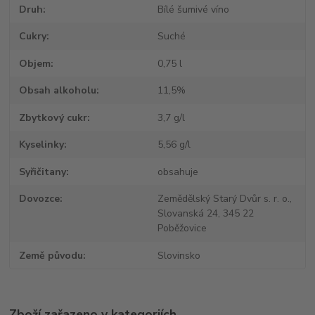
Druh
Bílé šumivé víno
Cukry
Suché
Objem
0,75 l
Obsah alkoholu
11,5%
Zbytkový cukr
3,7 g/l
Kyselinky
5,56 g/l
Syřičitany
obsahuje
Dovozce
Zemědělský Starý Dvůr s. r. o.,
Slovanská 24, 345 22
Poběžovice
Země původu
Slovinsko
Zboží zařazeno v kategoriích