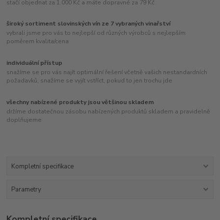
stačí objednat za 1.000 Kč a máte dopravné za 79 Kč
široký sortiment slovinských vín ze 7 vybraných vinařství
vybrali jsme pro vás to nejlepší od různých výrobců s nejlepším
poměrem kvalita/cena
individuální přístup
snažíme se pro vás najít optimální řešení včetně vašich nestandardních
požadavků, snažíme se vyjít vstříct, pokud to jen trochu jde
všechny nabízené produkty jsou většinou skladem
držíme dostatečnou zásobu nabízených produktů skladem a pravidelně
doplňujeme
Kompletní specifikace
Parametry
Kompletní specifikace