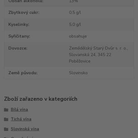
Obsah alkoholu
13%
Zbytkový cukr
0,5 g/l
Kyselinky
5,0 g/l
Syřičitany
obsahuje
Dovozce
Zemědělský Starý Dvůr s. r. o.,
Slovanská 24, 345 22
Poběžovice
Země původu
Slovinsko
Zboží zařazeno v kategoriích
Bílá vína
Tichá vína
Slovinská vína