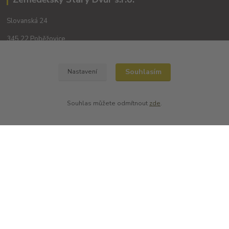
Slovanská 24
345 22 Poběžovice
Souhlasím
Nastavení
Souhlas můžete odmítnout
zde
.
Kontakty
+420 702194468
(Po-Pá, 8-16 hod.)
obchod@dobrevinko.cz