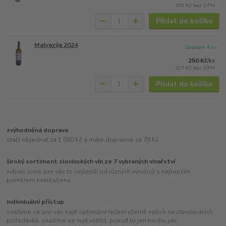
190 Kč
bez DPH
Přidat do košíku
Malvazija 2024
Skladem 6 ks
250 Kč
/
ks
207 Kč
bez DPH
Přidat do košíku
zvýhodněná doprava
stačí objednat za 1.000 Kč a máte dopravné za 79 Kč
široký sortiment slovinských vín ze 7 vybraných vinařství
vybrali jsme pro vás to nejlepší od různých výrobců s nejlepším
poměrem kvalita/cena
individuální přístup
snažíme se pro vás najít optimální řešení včetně vašich nestandardních
požadavků, snažíme se vyjít vstříct, pokud to jen trochu jde