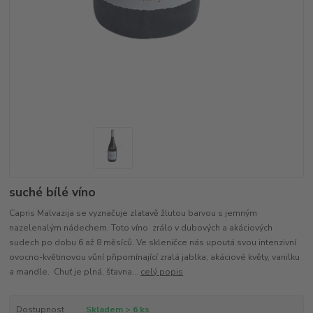
suché bílé víno
Capris Malvazija se vyznačuje zlatavě žlutou barvou s jemným
nazelenalým nádechem. Toto víno zrálo v dubových a akáciových
sudech po dobu 6 až 8 měsíců. Ve skleničce nás upoutá svou intenzivní
ovocno-květinovou vůní připomínající zralá jablka, akáciové květy, vanilku
a mandle. Chuť je plná, šťavna...
celý popis
Dostupnost
Skladem > 6 ks