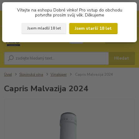
Objednávky od 1.000 Kč mají zvýhodněnou dopravu za 79 Kč.
Vítejte na eshopu Dobré vínko! Pro vstup do obchodu
potvrďte prosím svůj věk. Děkujeme
0
ks
+420 702194468
CZK
za
0 Kč
(Po-Pá, 8-16 hod.)
Jsem starší 18 let
Jsem mladší 18 let
Menu
Hledat
Úvod
Slovinská vína
Vinakoper
Capris Malvazija 2024
Capris Malvazija 2024