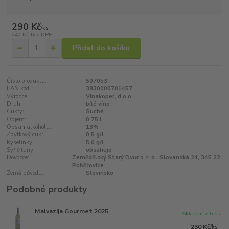
290 Kč
/
ks
240 Kč
bez DPH
Přidat do košíku
Číslo produktu:
507053
EAN kód:
3830000701457
Výrobce:
Vinakoper, d.o.o.
Druh:
bílé víno
Cukry:
Suché
Objem:
0,75 l
Obsah alkoholu:
13%
Zbytkový cukr:
0,5 g/l
Kyselinky:
5,0 g/l
Syřičitany:
obsahuje
Dovozce:
Zemědělský Starý Dvůr s. r. o., Slovanská 24, 345 22
Poběžovice
Země původu:
Slovinsko
Podobné produkty
Malvazija Gourmet 2025
Skladem > 6 ks
230 Kč
/
ks