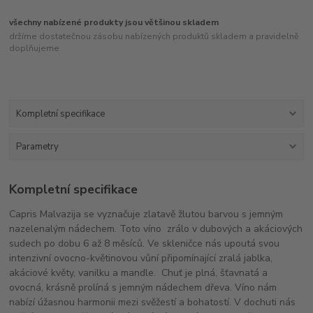
všechny nabízené produkty jsou většinou skladem
držíme dostatečnou zásobu nabízených produktů skladem a pravidelně
doplňujeme
Kompletní specifikace
Parametry
Kompletní specifikace
Capris Malvazija se vyznačuje zlatavě žlutou barvou s jemným
nazelenalým nádechem. Toto víno zrálo v dubových a akáciových
sudech po dobu 6 až 8 měsíců. Ve skleničce nás upoutá svou
intenzivní ovocno-květinovou vůní připomínající zralá jablka,
akáciové květy, vanilku a mandle. Chuť je plná, šťavnatá a
ovocná, krásně prolíná s jemným nádechem dřeva. Víno nám
nabízí úžasnou harmonii mezi svěžestí a bohatostí. V dochuti nás