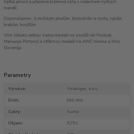
hýčká plnost a příjemná krémová nóta s nádechem hořkých
mandlí.
Doporučujeme: k mořským plodům, těstovinám a rizotu, rybám,
krabům, korýšům
Víno získalo velkou zlatou medaili na soutěži vín Festival
Malvazije Portorož a stříbrnou medaili na AWC Vienna a Vino
Slovenija
Parametry
Výrobce
Vinakoper, d.o.o.
Druh
bílé víno
Cukry
Suché
Objem
0,75 l