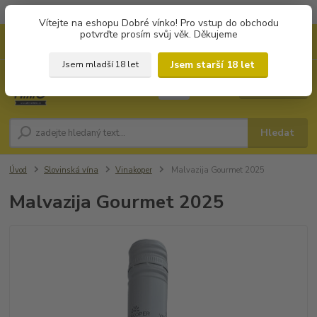
Objednávky od 1.000 Kč mají zvýhodněnou dopravu za 79 Kč.
Vítejte na eshopu Dobré vínko! Pro vstup do obchodu
potvrďte prosím svůj věk. Děkujeme
0
ks
+420 702194468
CZK
za
0 Kč
(Po-Pá, 8-16 hod.)
Jsem starší 18 let
Jsem mladší 18 let
Menu
Hledat
Úvod
Slovinská vína
Vinakoper
Malvazija Gourmet 2025
Malvazija Gourmet 2025