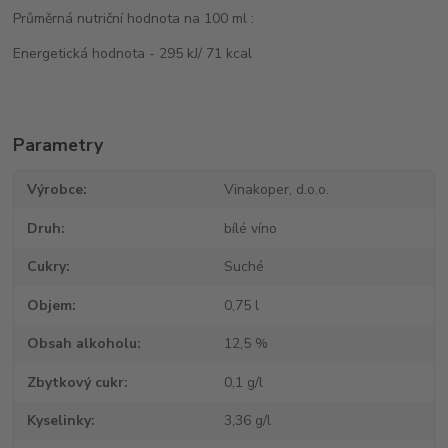
Průměrná nutriční hodnota na 100 ml :
Energetická hodnota - 295 kJ/ 71 kcal
Parametry
Výrobce
Vinakoper, d.o.o.
Druh
bílé víno
Cukry
Suché
Objem
0,75 l
Obsah alkoholu
12,5 %
Zbytkový cukr
0,1 g/l
Kyselinky
3,36 g/l