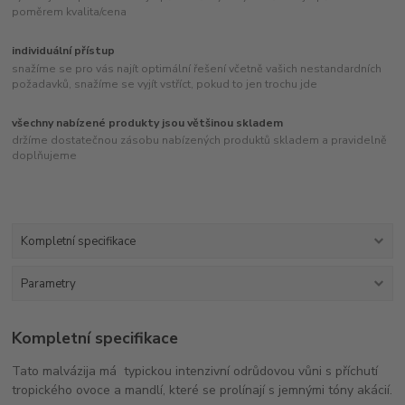
poměrem kvalita/cena
individuální přístup
snažíme se pro vás najít optimální řešení včetně vašich nestandardních
požadavků, snažíme se vyjít vstříct, pokud to jen trochu jde
všechny nabízené produkty jsou většinou skladem
držíme dostatečnou zásobu nabízených produktů skladem a pravidelně
doplňujeme
Kompletní specifikace
Parametry
Kompletní specifikace
Tato malvázija má typickou intenzivní odrůdovou vůni s příchutí
tropického ovoce a mandlí, které se prolínají s jemnými tóny akácií.