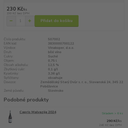
230 Kč
/
ks
190 Kč
bez DPH
Přidat do košíku
Číslo produktu:
507002
EAN kód:
3830000700122
Výrobce:
Vinakoper, d.o.o.
Druh:
bílé víno
Cukry:
Suché
Objem:
0,75 l
Obsah alkoholu:
12,5 %
Zbytkový cukr:
0,1 g/l
Kyselinky:
3,36 g/l
Syřičitany:
obsahuje
Dovozce:
Zemědělský Starý Dvůr s. r. o., Slovanská 24, 345 22
Poběžovice
Země původu:
Slovinsko
Podobné produkty
Capris Malvazija 2024
Skladem > 6 ks
290 Kč
/
ks
240 Kč
bez DPH