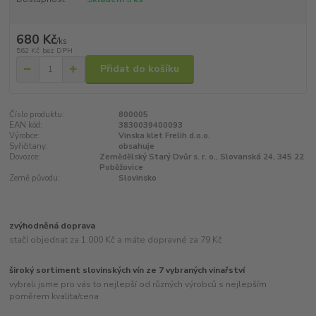
680 Kč
/
ks
562 Kč
bez DPH
Přidat do košíku
Číslo produktu:
800005
EAN kód:
3830039400093
Výrobce:
Vinska klet Frelih d.o.o.
Syřičitany:
obsahuje
Dovozce:
Zemědělský Starý Dvůr s. r. o., Slovanská 24, 345 22
Poběžovice
Země původu:
Slovinsko
zvýhodněná doprava
stačí objednat za 1.000 Kč a máte dopravné za 79 Kč
široký sortiment slovinských vín ze 7 vybraných vinařství
vybrali jsme pro vás to nejlepší od různých výrobců s nejlepším
poměrem kvalita/cena