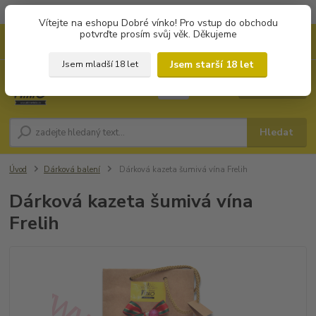
Objednávky od 1.000 Kč mají zvýhodněnou dopravu za 79 Kč.
Vítejte na eshopu Dobré vínko! Pro vstup do obchodu
potvrďte prosím svůj věk. Děkujeme
0
ks
+420 702194468
CZK
za
0 Kč
(Po-Pá, 8-16 hod.)
Jsem starší 18 let
Jsem mladší 18 let
Menu
Hledat
Úvod
Dárková balení
Dárková kazeta šumivá vína Frelih
Dárková kazeta šumivá vína
Frelih