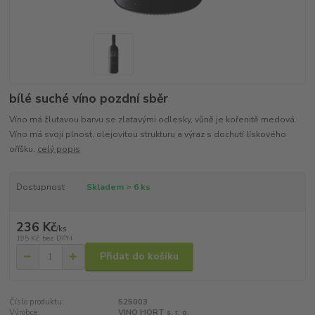
bílé suché víno pozdní sběr
Víno má žlutavou barvu se zlatavými odlesky, vůně je kořenitě medová.
Víno má svoji plnost, olejovitou strukturu a výraz s dochutí lískového
oříšku.
celý popis
Dostupnost
Skladem > 6 ks
236 Kč
/
ks
195 Kč
bez DPH
Přidat do košíku
Číslo produktu:
525003
Výrobce:
VINO HORT s. r. o.