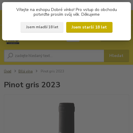
Objednávky od 1.000 Kč mají zvýhodněnou dopravu za 79 Kč.
Vítejte na eshopu Dobré vínko! Pro vstup do obchodu
potvrďte prosím svůj věk. Děkujeme
0
ks
+420 702194468
CZK
za
0 Kč
(Po-Pá, 8-16 hod.)
Jsem starší 18 let
Jsem mladší 18 let
Menu
Hledat
Úvod
Bílá vína
Pinot gris 2023
Pinot gris 2023