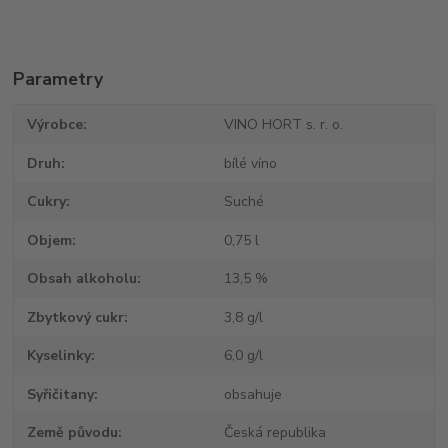
Parametry
Výrobce
VINO HORT s. r. o.
Druh
bílé víno
Cukry
Suché
Objem
0,75 l
Obsah alkoholu
13,5 %
Zbytkový cukr
3,8 g/l
Kyselinky
6,0 g/l
Syřičitany
obsahuje
Země původu
Česká republika