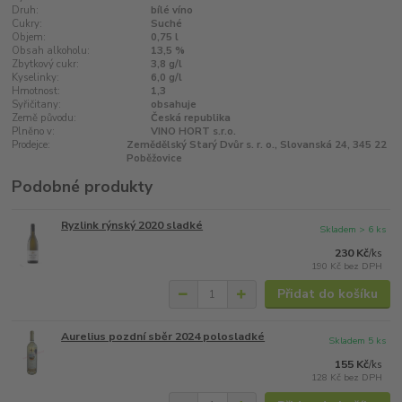
Druh:
bílé víno
Cukry:
Suché
Objem:
0,75 l
Obsah alkoholu:
13,5 %
Zbytkový cukr:
3,8 g/l
Kyselinky:
6,0 g/l
Hmotnost:
1,3
Syřičitany:
obsahuje
Země původu:
Česká republika
Plněno v:
VINO HORT s.r.o.
Prodejce:
Zemědělský Starý Dvůr s. r. o., Slovanská 24, 345 22
Poběžovice
Podobné produkty
Ryzlink rýnský 2020 sladké
Skladem > 6 ks
230 Kč
/
ks
190 Kč
bez DPH
Přidat do košíku
Aurelius pozdní sběr 2024 polosladké
Skladem 5 ks
155 Kč
/
ks
128 Kč
bez DPH