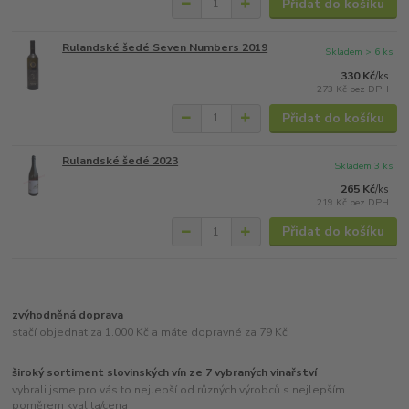
Přidat do košíku
Rulandské šedé Seven Numbers 2019
Skladem > 6 ks
330 Kč
/
ks
273 Kč
bez DPH
Přidat do košíku
Rulandské šedé 2023
Skladem 3 ks
265 Kč
/
ks
219 Kč
bez DPH
Přidat do košíku
zvýhodněná doprava
stačí objednat za 1.000 Kč a máte dopravné za 79 Kč
široký sortiment slovinských vín ze 7 vybraných vinařství
vybrali jsme pro vás to nejlepší od různých výrobců s nejlepším
poměrem kvalita/cena