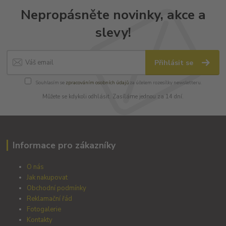
Nepropásněte novinky, akce a
slevy!
Přihlásit se
Souhlasím se
zpracováním osobních údajů
za účelem rozesílky newsletteru.
Můžete se kdykoli odhlásit. Zasíláme jednou za 14 dní.
Informace pro zákazníky
O nás
Jak nakupovat
Obchodní podmínky
Reklamační řád
Fotogalerie
Kontakty