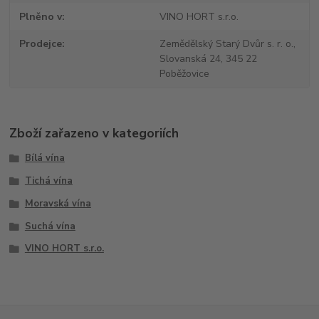
Plněno v
VINO HORT s.r.o.
Prodejce
Zemědělský Starý Dvůr s. r. o.,
Slovanská 24, 345 22
Poběžovice
Zboží zařazeno v kategoriích
Bílá vína
Tichá vína
Moravská vína
Suchá vína
VINO HORT s.r.o.