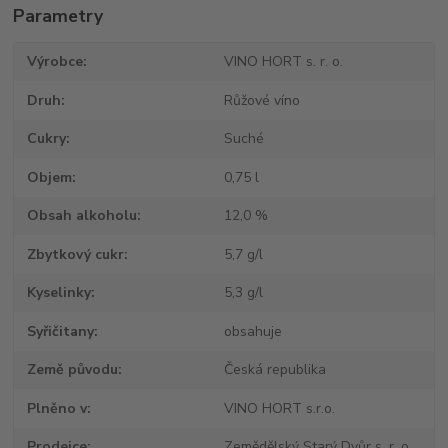
Parametry
Výrobce
VINO HORT s. r. o.
Druh
Růžové víno
Cukry
Suché
Objem
0,75 l
Obsah alkoholu
12,0 %
Zbytkový cukr
5,7 g/l
Kyselinky
5,3 g/l
Syřičitany
obsahuje
Země původu
Česká republika
Plněno v
VINO HORT s.r.o.
Prodejce
Zemědělský Starý Dvůr s. r. o.,