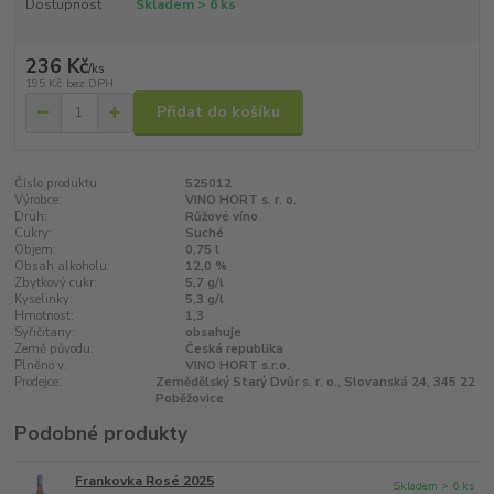
Dostupnost
Skladem > 6 ks
236 Kč
/
ks
195 Kč
bez DPH
Přidat do košíku
Číslo produktu:
525012
Výrobce:
VINO HORT s. r. o.
Druh:
Růžové víno
Cukry:
Suché
Objem:
0,75 l
Obsah alkoholu:
12,0 %
Zbytkový cukr:
5,7 g/l
Kyselinky:
5,3 g/l
Hmotnost:
1,3
Syřičitany:
obsahuje
Země původu:
Česká republika
Plněno v:
VINO HORT s.r.o.
Prodejce:
Zemědělský Starý Dvůr s. r. o., Slovanská 24, 345 22
Poběžovice
Podobné produkty
Frankovka Rosé 2025
Skladem > 6 ks