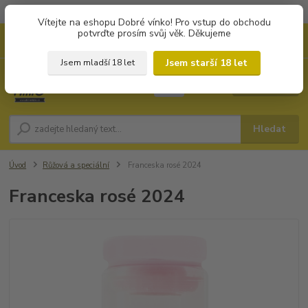
Objednávky od 1.000 Kč mají zvýhodněnou dopravu za 79 Kč.
Vítejte na eshopu Dobré vínko! Pro vstup do obchodu
potvrďte prosím svůj věk. Děkujeme
0
ks
+420 702194468
CZK
za
0 Kč
(Po-Pá, 8-16 hod.)
Jsem starší 18 let
Jsem mladší 18 let
Menu
Hledat
Úvod
Růžová a speciální
Franceska rosé 2024
Franceska rosé 2024