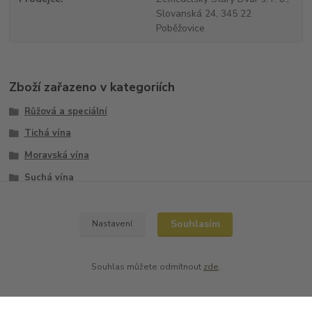
Slovanská 24, 345 22
Poběžovice
Zboží zařazeno v kategoriích
Růžová a speciální
Tichá vína
Moravská vína
Suchá vína
VINO HORT s.r.o.
Souhlasím
Nastavení
Souhlas můžete odmítnout
zde
.
Nepropásněte novinky, akce a