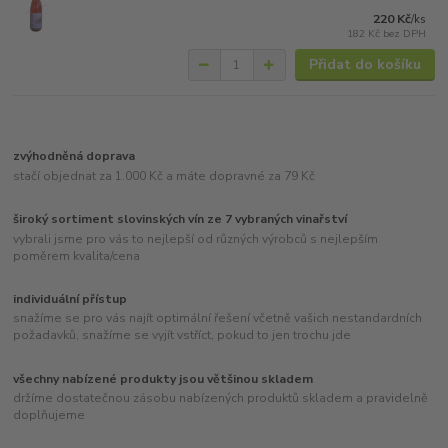
220 Kč
/
ks
182 Kč
bez DPH
Přidat do košíku
zvýhodněná doprava
stačí objednat za 1.000 Kč a máte dopravné za 79 Kč
široký sortiment slovinských vín ze 7 vybraných vinařství
vybrali jsme pro vás to nejlepší od různých výrobců s nejlepším
poměrem kvalita/cena
individuální přístup
snažíme se pro vás najít optimální řešení včetně vašich nestandardních
požadavků, snažíme se vyjít vstříct, pokud to jen trochu jde
všechny nabízené produkty jsou většinou skladem
držíme dostatečnou zásobu nabízených produktů skladem a pravidelně
doplňujeme