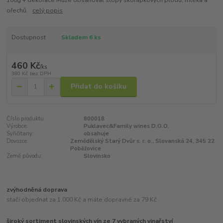
100g + dekorace Může obsahovat stopy skořápkových plodů, mléka a
ořechů.
celý popis
Dostupnost
Skladem 6 ks
460 Kč
/
ks
380 Kč
bez DPH
Přidat do košíku
Číslo produktu:
800018
Výrobce:
Puklavec&Family wines D.O.O.
Syřičitany:
obsahuje
Dovozce:
Zemědělský Starý Dvůr s. r. o., Slovanská 24, 345 22
Poběžovice
Země původu:
Slovinsko
zvýhodněná doprava
stačí objednat za 1.000 Kč a máte dopravné za 79 Kč
široký sortiment slovinských vín ze 7 vybraných vinařství