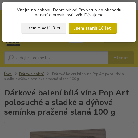
Objednávky od 1.000 Kč mají zvýhodněnou dopravu za 79 Kč.
Vítejte na eshopu Dobré vínko! Pro vstup do obchodu
potvrďte prosím svůj věk. Děkujeme
0
ks
+420 702194468
CZK
za
0 Kč
(Po-Pá, 8-16 hod.)
Jsem starší 18 let
Jsem mladší 18 let
Menu
Hledat
Úvod
Dárková balení
Dárkové balení bílá vína Pop Art polosuché a
sladké a dýňová semínka pražená slaná 100 g
Dárkové balení bílá vína Pop Art
polosuché a sladké a dýňová
semínka pražená slaná 100 g