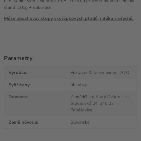
bílé sladké víno z vinařství P&F - 0.75 l a pražená dýňová semínka
slaná 100g + dekorace
Může obsahovat stopy skořápkových plodů, mléka a ořechů.
Parametry
Výrobce
Puklavec&Family wines D.O.O.
Syřičitany
obsahuje
Dovozce
Zemědělský Starý Dvůr s. r. o.,
Slovanská 24, 345 22
Poběžovice
Země původu
Slovinsko