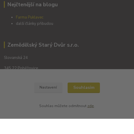
Nejčtenější na blogu
Farma Puklavec
další články přibudou
Zemědělský Starý Dvůr s.r.o.
Slovanská 24
345 22 Poběžovice
Souhlasím
Nastavení
Souhlas můžete odmítnout
zde
.
Kontakty
+420 702194468