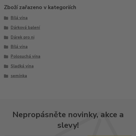
Zboží zařazeno v kategoriích
Bílá vína
Dárková balení
Dárek pro ni
Bílá vína
Polosuchá vína
Sladká vína
semínka
Nepropásněte novinky, akce a
slevy!