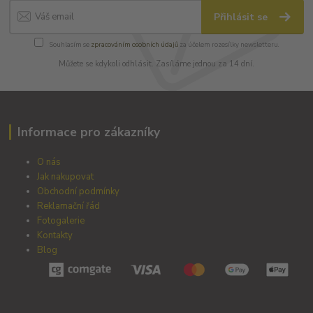
Přihlásit se
Souhlasím se
zpracováním osobních údajů
za účelem rozesílky newsletteru.
Můžete se kdykoli odhlásit. Zasíláme jednou za 14 dní.
Informace pro zákazníky
O nás
Jak nakupovat
Obchodní podmínky
Reklamační řád
Fotogalerie
Kontakty
Blog