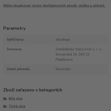
Může obsahovat stopy skořápkových plodů, mléka a ořechů.
Parametry
Syřičitany
obsahuje
Dovozce
Zemědělský Starý Dvůr s. r. o.,
Slovanská 24, 345 22
Poběžovice
Země původu
Slovinsko
Zboží zařazeno v kategoriích
Bílá vína
Tichá vína