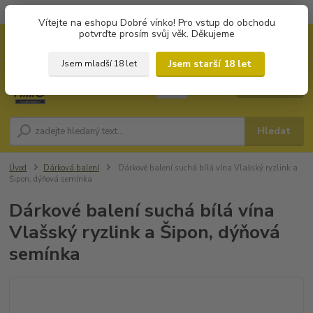
Objednávky od 1.000 Kč mají zvýhodněnou dopravu za 79 Kč.
Vítejte na eshopu Dobré vínko! Pro vstup do obchodu
potvrďte prosím svůj věk. Děkujeme
0
ks
+420 702194468
CZK
za
0 Kč
(Po-Pá, 8-16 hod.)
Jsem starší 18 let
Jsem mladší 18 let
Menu
Hledat
Úvod
Dárková balení
Dárkové balení suchá bílá vína Vlašský ryzlink a
Šipon, dýňová semínka
Dárkové balení suchá bílá vína
Vlašský ryzlink a Šipon, dýňová
semínka