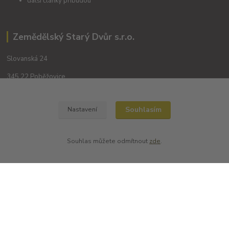
další články přibudou
Zemědělský Starý Dvůr s.r.o.
Slovanská 24
345 22 Poběžovice
Souhlasím
Nastavení
Souhlas můžete odmítnout
zde
.
Kontakty
+420 702194468
(Po-Pá, 8-16 hod.)
obchod@dobrevinko.cz