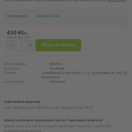
Může obsahovat stopy skořápkových plodů, mléka a ořechů.
celý popis
Dostupnost
Skladem 5 ks
430 Kč
/
ks
355 Kč
bez DPH
Přidat do košíku
Číslo produktu:
800019
Syřičitany:
obsahuje
Dovozce:
Zemědělský Starý Dvůr s. r. o., Slovanská 24, 345 22
Poběžovice
Země původu:
Slovinsko
zvýhodněná doprava
stačí objednat za 1.000 Kč a máte dopravné za 79 Kč
široký sortiment slovinských vín ze 7 vybraných vinařství
vybrali jsme pro vás to nejlepší od různých výrobců s nejlepším
poměrem kvalita/cena