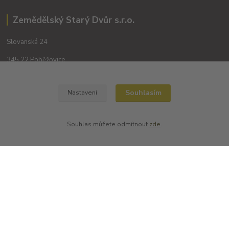
Zemědělský Starý Dvůr s.r.o.
Slovanská 24
345 22 Poběžovice
Souhlasím
Nastavení
Souhlas můžete odmítnout
zde
.
Kontakty
+420 702194468
(Po-Pá, 8-16 hod.)
obchod@dobrevinko.cz