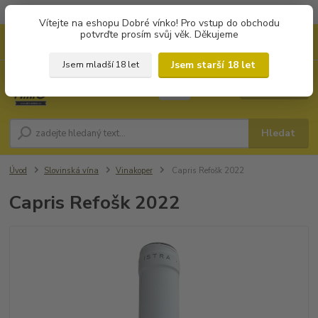
Objednávky od 1.000 Kč mají zvýhodněnou dopravu za 79 Kč.
Vítejte na eshopu Dobré vínko! Pro vstup do obchodu
potvrďte prosím svůj věk. Děkujeme
0
ks
+420 702194468
CZK
za
0 Kč
(Po-Pá, 8-16 hod.)
Jsem starší 18 let
Jsem mladší 18 let
Menu
Hledat
Úvod
Slovinská vína
Vinakoper
Capris Refošk 2022
Capris Refošk 2022