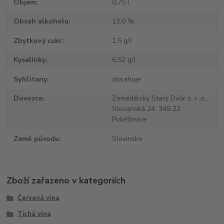
Objem
0,75 l
Obsah alkoholu
13,0 %
Zbytkový cukr
1,5 g/l
Kyselinky
6,52 g/l
Syřičitany
obsahuje
Dovozce
Zemědělský Starý Dvůr s. r. o.,
Slovanská 24, 345 22
Poběžovice
Země původu
Slovinsko
Zboží zařazeno v kategoriích
Červená vína
Tichá vína