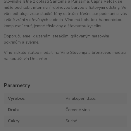
Slovinské Istrie z oblasti Šantoma a Purissima. Capris Refošk se
může pochlubit intenzivní rubínovou barvou s fialovými odstíny. Ve
vůni odhaluje zralé sladké tóny ostružin, třešní, ale podmaní si vás
i vůně zrání v dřevěných sudech. Víno má bohatou, harmonickou,
komplexní chuť, jemné třísloviny a šťavnatou kyselinu.
Doporučujeme k uzenám, steakům, grilovaným masovým
pokrmům a zvěřině.
Víno získalo zlatou medaili na Víno Slovenija a bronzovou medaili
na soutěži vín Decanter.
Parametry
Výrobce
Vinakoper, d.o.o.
Druh
Červené víno
Cukry
Suché