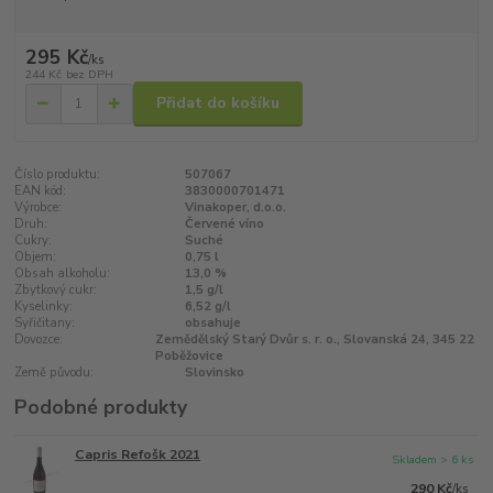
295 Kč
/
ks
244 Kč
bez DPH
Přidat do košíku
Číslo produktu:
507067
EAN kód:
3830000701471
Výrobce:
Vinakoper, d.o.o.
Druh:
Červené víno
Cukry:
Suché
Objem:
0,75 l
Obsah alkoholu:
13,0 %
Zbytkový cukr:
1,5 g/l
Kyselinky:
6,52 g/l
Syřičitany:
obsahuje
Dovozce:
Zemědělský Starý Dvůr s. r. o., Slovanská 24, 345 22
Poběžovice
Země původu:
Slovinsko
Podobné produkty
Capris Refošk 2021
Skladem > 6 ks
290 Kč
/
ks