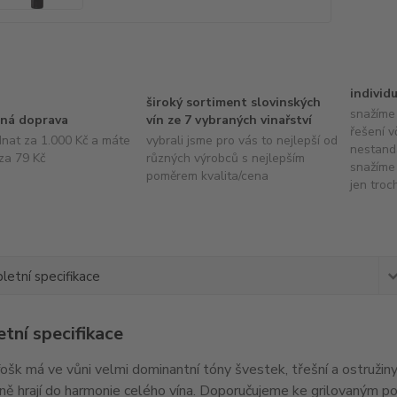
individ
široký sortiment slovinských
snažíme 
ná doprava
vín ze 7 vybraných vinařství
řešení v
dnat za 1.000 Kč a máte
vybrali jsme pro vás to nejlepší od
nestand
za 79 Kč
různých výrobců s nejlepším
snažíme 
poměrem kvalita/cena
jen troc
etní specifikace
tní specifikace
fošk má ve vůni velmi dominantní tóny švestek, třešní a ostružin
ně hrají do harmonie celého vína. Doporučujeme ke grilovaným p