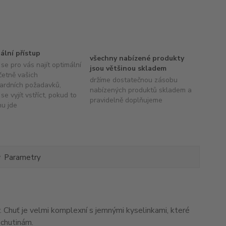
uální přístup
všechny nabízené produkty
se pro vás najít optimální
jsou většinou skladem
četně vašich
držíme dostatečnou zásobu
ardních požadavků,
nabízených produktů skladem a
se vyjít vstříct, pokud to
pravidelně doplňujeme
hu jde
Parametry
y. Chuť je velmi komplexní s jemnými kyselinkami, které
ochutinám.