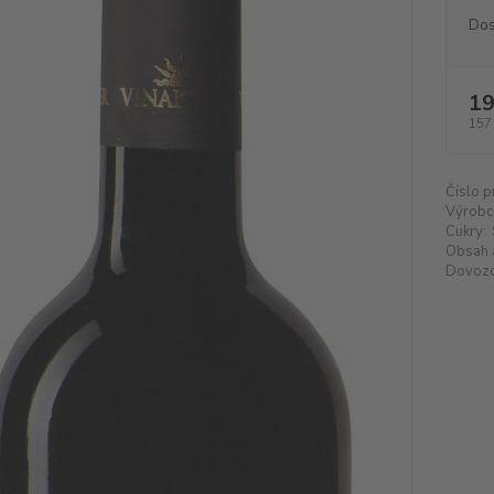
Dos
19
157
Číslo p
Výrobc
Cukry:
Obsah 
Dovozc