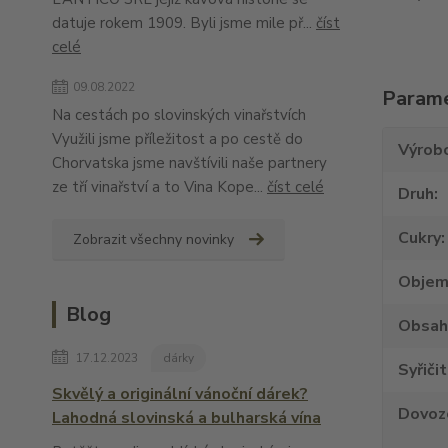
datuje rokem 1909. Byli jsme mile př...
číst
celé
09.08.2022
Param
Na cestách po slovinských vinařstvích
Využili jsme příležitost a po cestě do
Výrob
Chorvatska jsme navštívili naše partnery
ze tří vinařství a to Vina Kope...
číst celé
Druh
Cukry
Zobrazit všechny novinky
Obje
Blog
Obsah
17.12.2023
dárky
Syřiči
Skvělý a originální vánoční dárek?
Dovoz
Lahodná slovinská a bulharská vína