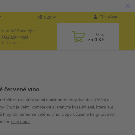
Přihlášení
CZK
 si rady? Zavolejte.
0
ks
 702194468
za
0 Kč
, 8-16 hod.)
é červené víno
 refošk má ve vůni velmi dominantní tóny švestek, třešní a
ny. Chuť je velmi komplexní s jemnými kyselinkami, které ale
ě hrají do harmonie celého vína. Doporučujeme ke grilovaným
tinám.
celý popis