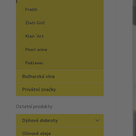
Frelih
Zlati Grič
Klen´Art
Pesrl wine
Puklavec
Bulharská vína
Privátní značky
Ostatní produkty
Dýňové dobroty
Olivové oleje