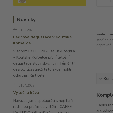
Novinky
03.02.2026
zvýhodně
Lednová degustace v Koutské
stačí obje
Korbelce
dopravné 
V sobotu 31.01.2026 se uskutečnila
v Koutské Korbelce první letošní
degustace slovinských vín. Téměř tři
desítky účastníků této akce mohli
ochutna...
číst celé
Kompl
04.04.2025
Výtečná káva
Komple
Navázali jsme spolupráci s nejstarší
Capris re
rodinnou pražírnou v Itálii - CAFFE’
ale výbor
L’ANTICO SRL jejíž kávová historie se