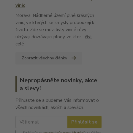
vinic
Morava. Nádherné území plné krásných
vinic, ve kterých se smysly probouzejí k
životu. Zde se mezi listy vinné révy
ukrývají dozrávající plody, ze kter...
číst
celé
Zobrazit všechny články
Nepropásněte novinky, akce
a slevy!
Přihlaste se a budeme Vás informovat o
všech novinkách, akcích a slevách.
Přihlásit se
Souhlasím se
zpracováním osobních údajů
za účelem