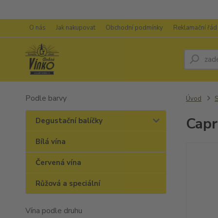
O nás
Jak nakupovat
Obchodní podmínky
Reklamační řád
Podle barvy
Úvod
S
Capr
Degustační balíčky
Bílá vína
Červená vína
Růžová a speciální
Vína podle druhu