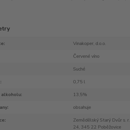
etry
ce
Vinakoper, d.o.o.
Červené víno
Suché
m
0,75 l
 alkoholu
13,5%
tany
obsahuje
ce
Zemědělský Starý Dvůr s. r.
24, 345 22 Poběžovice