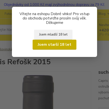
Objednávky od 1.000 Kč mají zvýhodněnou dopravu za 79 Kč.
Vítejte na eshopu Dobré vínko! Pro vstup
Fotogalerie
Kontakty
Ochrana soukromí
O vinařstvích
Blog
do obchodu potvrďte prosím svůj věk.
Děkujeme
Nevíte
Hledat
+420
Jsem mladší 18 let
(Po-Pá
Jsem starší 18 let
lovinská vína
Vinakoper
Capris Refošk 2015
is Refošk 2015
such
Capris
ostruži
výborn
pochu