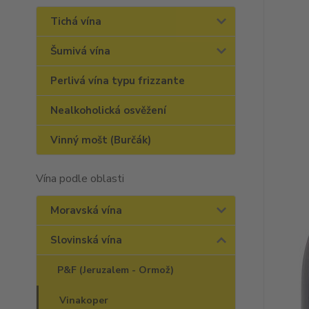
Tichá vína
Šumivá vína
Perlivá vína typu frizzante
Nealkoholická osvěžení
Vinný mošt (Burčák)
Vína podle oblasti
Moravská vína
Slovinská vína
P&F (Jeruzalem - Ormož)
Vinakoper