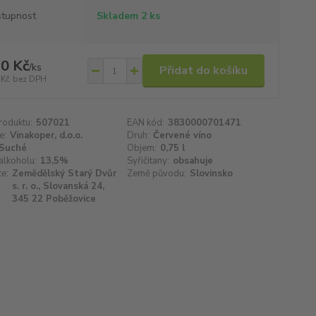
tupnost
Skladem 2 ks
0 Kč
/
ks
Přidat do košíku
 Kč
bez DPH
roduktu:
507021
EAN kód:
3830000701471
e:
Vinakoper, d.o.o.
Druh:
Červené víno
Suché
Objem:
0,75 l
alkoholu:
13,5%
Syřičitany:
obsahuje
e:
Zemědělský Starý Dvůr
Země původu:
Slovinsko
s. r. o., Slovanská 24,
345 22 Poběžovice