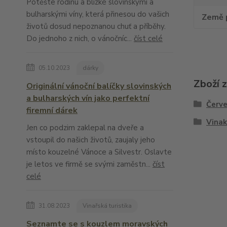
Potěšte rodinu a blízké slovinskými a
bulharskými víny, která přinesou do vašich
Země 
životů dosud nepoznanou chuť a příběhy.
Do jednoho z nich, o vánočníc...
číst celé
05.10.2023
dárky
Zboží 
Originální vánoční balíčky slovinských
a bulharských vín jako perfektní
Červe
firemní dárek
Vina
Jen co podzim zaklepal na dveře a
vstoupil do našich životů, zaujaly jeho
místo kouzelné Vánoce a Silvestr. Oslavte
je letos ve firmě se svými zaměstn...
číst
celé
31.08.2023
Vinařská turistika
Seznamte se s kouzlem moravských