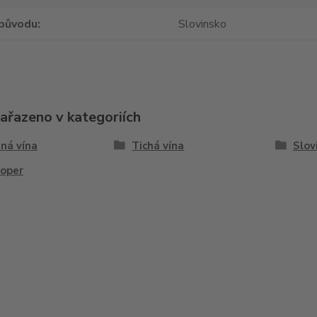
původu
Slovinsko
zařazeno v kategoriích
ná vína
Tichá vína
Slov
koper