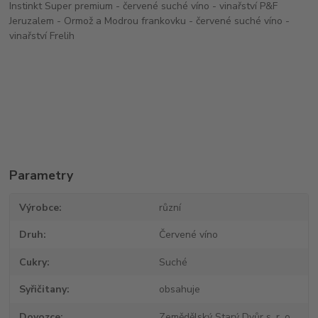
Instinkt Super premium - červené suché víno - vinařství P&F
Jeruzalem - Ormož a Modrou frankovku - červené suché víno -
vinařství Frelih
Parametry
Výrobce
různí
Druh
Červené víno
Cukry
Suché
Syřičitany
obsahuje
Dovozce
Zemědělský Starý Dvůr s. r. o.,