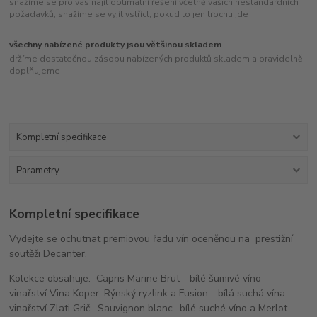
snažíme se pro vás najít optimální řešení včetně vašich nestandardních
požadavků, snažíme se vyjít vstříct, pokud to jen trochu jde
všechny nabízené produkty jsou většinou skladem
držíme dostatečnou zásobu nabízených produktů skladem a pravidelně
doplňujeme
Kompletní specifikace
Parametry
Kompletní specifikace
Vydejte se ochutnat premiovou řadu vín oceněnou na prestižní
soutěži Decanter.
Kolekce obsahuje: Capris Marine Brut - bílé šumivé víno -
vinařství Vina Koper, Rýnský ryzlink a Fusion - bílá suchá vína -
vinařství Zlati Grič, Sauvignon blanc- bílé suché víno a Merlot