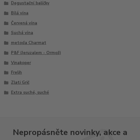
Degustační balíčky
Bílá vína
Červená vína
Suchá vína
metoda Charmat
P&F (Jeruzalem - Ormož)
Vinakoper
Frelih
Zlati Grič
Extra suché, suché
Nepropásněte novinky, akce a