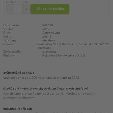
1 405 Kč
bez DPH
Přidat do košíku
Číslo produktu:
540020
Výrobce:
různí
Druh:
Červené víno
Cukry:
Suché
Syřičitany:
obsahuje
Dovozce:
Zemědělský Starý Dvůr s. r. o., Slovanská 24, 345 22
Poběžovice
Země původu:
Slovinsko
Plněno v:
Puklavec&Family wines D.O.O.
zvýhodněná doprava
stačí objednat za 1.000 Kč a máte dopravné za 79 Kč
široký sortiment slovinských vín ze 7 vybraných vinařství
vybrali jsme pro vás to nejlepší od různých výrobců s nejlepším
poměrem kvalita/cena
individuální přístup