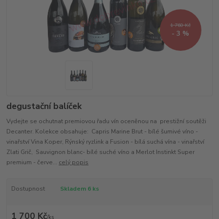
1 760 Kč
- 3 %
degustační balíček
Vydejte se ochutnat premiovou řadu vín oceněnou na prestižní soutěži
Decanter. Kolekce obsahuje: Capris Marine Brut - bílé šumivé víno -
vinařství Vina Koper, Rýnský ryzlink a Fusion - bílá suchá vína - vinařství
Zlati Grič, Sauvignon blanc- bílé suché víno a Merlot Instinkt Super
premium - červe...
celý popis
Dostupnost
Skladem 6 ks
1 700 Kč
/
ks