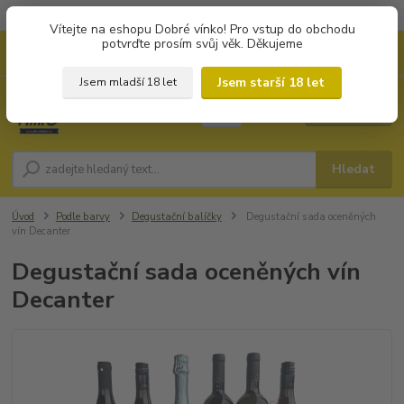
Objednávky od 1.000 Kč mají zvýhodněnou dopravu za 79 Kč.
Vítejte na eshopu Dobré vínko! Pro vstup do obchodu
potvrďte prosím svůj věk. Děkujeme
0
ks
+420 702194468
CZK
za
0 Kč
(Po-Pá, 8-16 hod.)
Jsem starší 18 let
Jsem mladší 18 let
Menu
Hledat
Úvod
Podle barvy
Degustační balíčky
Degustační sada oceněných
vín Decanter
Degustační sada oceněných vín
Decanter