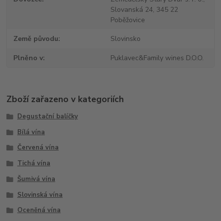
Slovanská 24, 345 22
Poběžovice
Země původu
Slovinsko
Plněno v
Puklavec&Family wines D.O.O.
Zboží zařazeno v kategoriích
Degustační balíčky
Bílá vína
Červená vína
Tichá vína
Šumivá vína
Slovinská vína
Oceněná vína