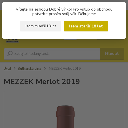
Objednávky od 1.000 Kč mají zvýhodněnou dopravu za 79 Kč.
Vítejte na eshopu Dobré vínko! Pro vstup do obchodu
potvrďte prosím svůj věk. Děkujeme
0
ks
+420 702194468
CZK
za
0 Kč
(Po-Pá, 8-16 hod.)
Jsem starší 18 let
Jsem mladší 18 let
Menu
Hledat
Úvod
Bulharská vína
MEZZEK Merlot 2019
MEZZEK Merlot 2019