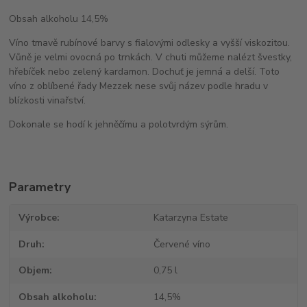
Obsah alkoholu 14,5%
Víno tmavě rubínové barvy s fialovými odlesky a vyšší viskozitou.
Vůně je velmi ovocná po trnkách. V chuti můžeme nalézt švestky,
hřebíček nebo zelený kardamon. Dochuť je jemná a delší. Toto
víno z oblíbené řady Mezzek nese svůj název podle hradu v
blízkosti vinařství.
Dokonale se hodí k jehněčímu a polotvrdým sýrům.
Parametry
Výrobce
Katarzyna Estate
Druh
Červené víno
Objem
0,75 l
Obsah alkoholu
14,5%