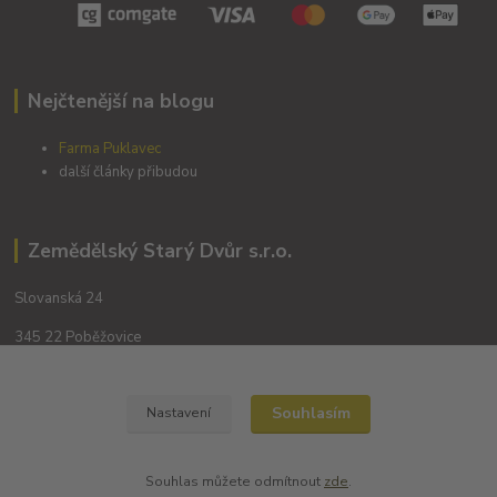
Nejčtenější na blogu
Farma Puklavec
další články přibudou
Zemědělský Starý Dvůr s.r.o.
Slovanská 24
345 22 Poběžovice
Souhlasím
Nastavení
Souhlas můžete odmítnout
zde
.