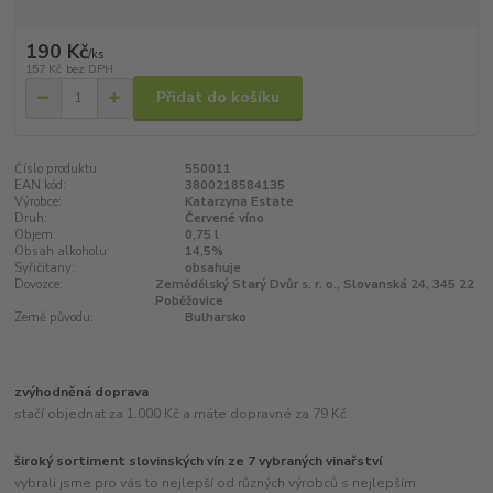
190 Kč
/
ks
157 Kč
bez DPH
Přidat do košíku
Číslo produktu:
550011
EAN kód:
3800218584135
Výrobce:
Katarzyna Estate
Druh:
Červené víno
Objem:
0,75 l
Obsah alkoholu:
14,5%
Syřičitany:
obsahuje
Dovozce:
Zemědělský Starý Dvůr s. r. o., Slovanská 24, 345 22
Poběžovice
Země původu:
Bulharsko
zvýhodněná doprava
stačí objednat za 1.000 Kč a máte dopravné za 79 Kč
široký sortiment slovinských vín ze 7 vybraných vinařství
vybrali jsme pro vás to nejlepší od různých výrobců s nejlepším