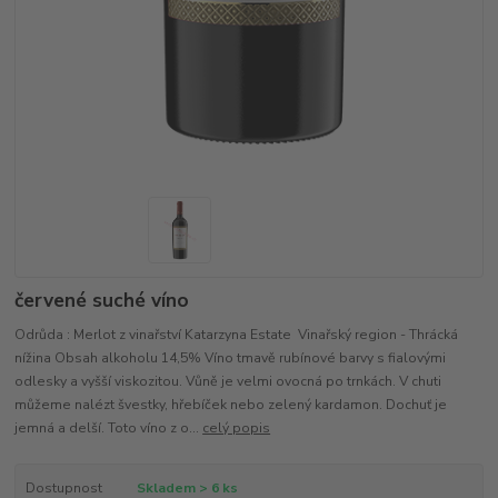
červené suché víno
Odrůda : Merlot z vinařství Katarzyna Estate Vinařský region - Thrácká
nížina Obsah alkoholu 14,5% Víno tmavě rubínové barvy s fialovými
odlesky a vyšší viskozitou. Vůně je velmi ovocná po trnkách. V chuti
můžeme nalézt švestky, hřebíček nebo zelený kardamon. Dochuť je
jemná a delší. Toto víno z o...
celý popis
Dostupnost
Skladem > 6 ks