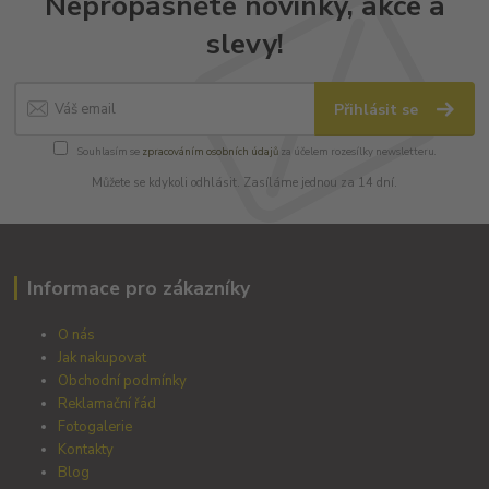
Nepropásněte novinky, akce a
slevy!
Přihlásit se
Souhlasím se
zpracováním osobních údajů
za účelem rozesílky newsletteru.
Můžete se kdykoli odhlásit. Zasíláme jednou za 14 dní.
Informace pro zákazníky
O nás
Jak nakupovat
Obchodní podmínky
Reklamační řád
Fotogalerie
Kontakty
Blog