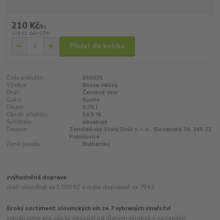
210 Kč
/
ks
174 Kč
bez DPH
Přidat do košíku
Číslo produktu:
550031
Výrobce:
Bessa Valley
Druh:
Červené víno
Cukry:
Suché
Objem:
0,75 l
Obsah alkoholu:
14,5 %
Syřičitany:
obsahuje
Dovozce:
Zemědělský Starý Dvůr s. r. o., Slovanská 24, 345 22
Poběžovice
Země původu:
Bulharsko
zvýhodněná doprava
stačí objednat za 1.000 Kč a máte dopravné za 79 Kč
široký sortiment slovinských vín ze 7 vybraných vinařství
vybrali jsme pro vás to nejlepší od různých výrobců s nejlepším