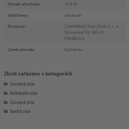
Obsah alkoholu
14,5 %
Syřičitany
obsahuje
Dovozce
Zemědělský Starý Dvůr s. r. o.,
Slovanská 24, 345 22
Poběžovice
Země původu
Bulharsko
Zboží zařazeno v kategoriích
Červená vína
Bulharská vína
Červená vína
Suchá vína