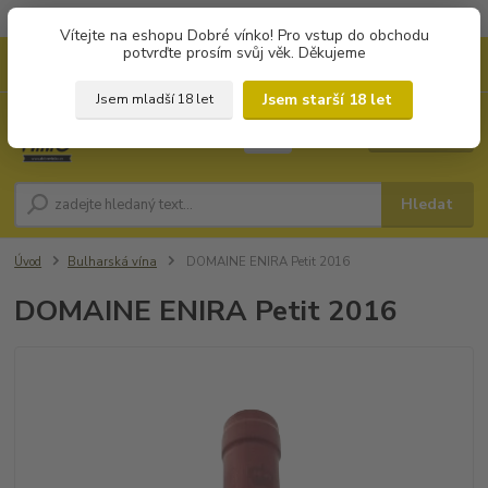
Objednávky od 1.000 Kč mají zvýhodněnou dopravu za 79 Kč.
Vítejte na eshopu Dobré vínko! Pro vstup do obchodu
potvrďte prosím svůj věk. Děkujeme
0
ks
+420 702194468
CZK
za
0 Kč
(Po-Pá, 8-16 hod.)
Jsem starší 18 let
Jsem mladší 18 let
Menu
Hledat
Úvod
Bulharská vína
DOMAINE ENIRA Petit 2016
DOMAINE ENIRA Petit 2016