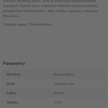
cihlovou červenou barvu. Vůně je ovocná po kompotovaných
švestkách, černém bezu a divokých fialkách. Chuťové pohárky
polaská chuť lesních plodů s tóny vanilky, výraznou a dlouhou
tříslovinou.
Vinařský region: Thrácká nížina
Parametry
Výrobce
Bessa Valley
Druh
Červené víno
Cukry
Suché
Objem
0,75 l