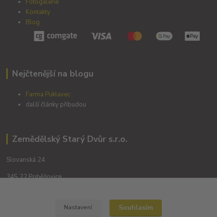
Fotogalerie
Kontakty
Blog
Nejčtenější na blogu
Farma Puklavec
další články přibudou
Zemědělský Starý Dvůr s.r.o.
Slovanská 24
345 22 Poběžovice
Souhlasím
Nastavení