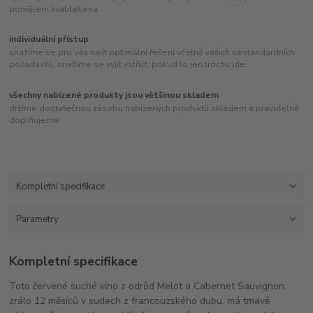
poměrem kvalita/cena
individuální přístup
snažíme se pro vás najít optimální řešení včetně vašich nestandardních
požadavků, snažíme se vyjít vstříct, pokud to jen trochu jde
všechny nabízené produkty jsou většinou skladem
držíme dostatečnou zásobu nabízených produktů skladem a pravidelně
doplňujeme
Kompletní specifikace
Parametry
Kompletní specifikace
Toto červené suché víno z odrůd Melot a Cabernet Sauvignon
zrálo 12 měsíců v sudech z francouzského dubu, má tmavě