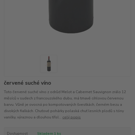
červené suché víno
Toto červené suché víno z odrůd Melot a Cabernet Sauvignon zrálo 12
měsíců v sudech z francouzského dubu, má tmavě cihlovou červenou
barvu. Vůně je ovocná po kompotovaných švestkách, černém bezu a
divokých fialkách. Chuťové pohárky polaská chuť lesních plodů s tóny
vanilky, výraznou a dlouhou třísl...
celý popis
Dostupnost
Skladem 1 ks