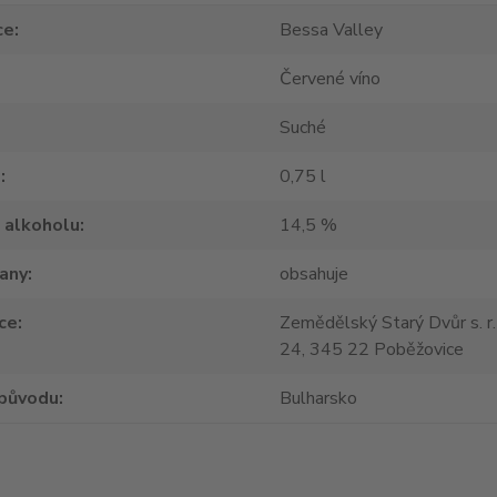
ce
Bessa Valley
Červené víno
Suché
m
0,75 l
 alkoholu
14,5 %
tany
obsahuje
ce
Zemědělský Starý Dvůr s. r.
24, 345 22 Poběžovice
původu
Bulharsko