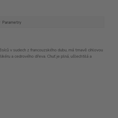
Parametry
ěsíců v sudech z francouzského dubu, má tmavě cihlovou
kéru a cedrového dřeva. Chuť je plná, ušlechtilá a