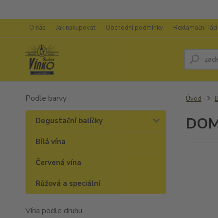
O nás
Jak nakupovat
Obchodní podmínky
Reklamační řád
Podle barvy
Úvod
B
DOM
Degustační balíčky
Bílá vína
Červená vína
Růžová a speciální
Vína podle druhu