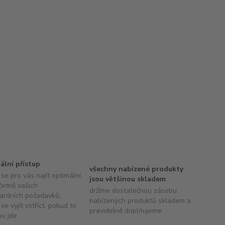
uální přístup
všechny nabízené produkty
se pro vás najít optimální
jsou většinou skladem
četně vašich
držíme dostatečnou zásobu
ardních požadavků,
nabízených produktů skladem a
se vyjít vstříct, pokud to
pravidelně doplňujeme
hu jde