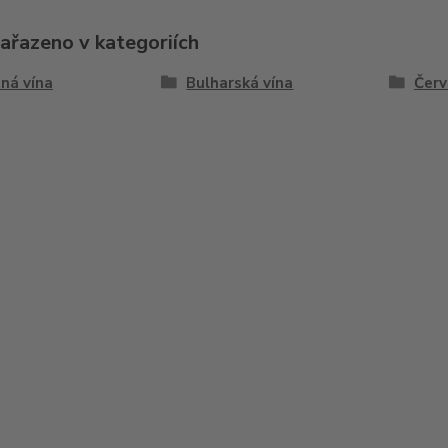
zařazeno v kategoriích
ná vína
Bulharská vína
Červ