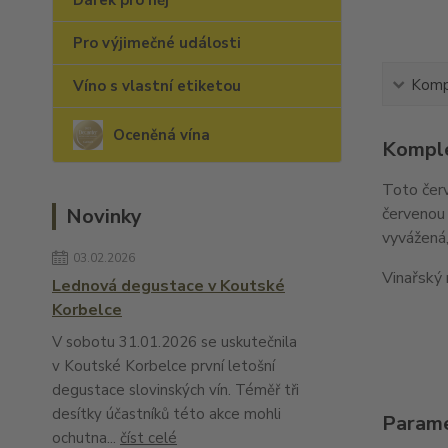
Dárek pro něj
Pro výjimečné události
Kompl
Víno s vlastní etiketou
Oceněná vína
Komple
Toto červ
Novinky
červenou 
vyvážená,
03.02.2026
Vinařský 
Lednová degustace v Koutské
Korbelce
V sobotu 31.01.2026 se uskutečnila
v Koutské Korbelce první letošní
degustace slovinských vín. Téměř tři
desítky účastníků této akce mohli
Param
ochutna...
číst celé