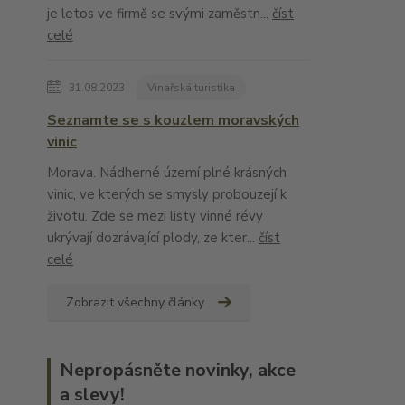
je letos ve firmě se svými zaměstn...
číst
celé
31.08.2023
Vinařská turistika
Seznamte se s kouzlem moravských
vinic
Morava. Nádherné území plné krásných
vinic, ve kterých se smysly probouzejí k
životu. Zde se mezi listy vinné révy
ukrývají dozrávající plody, ze kter...
číst
celé
Zobrazit všechny články
Nepropásněte novinky, akce
a slevy!