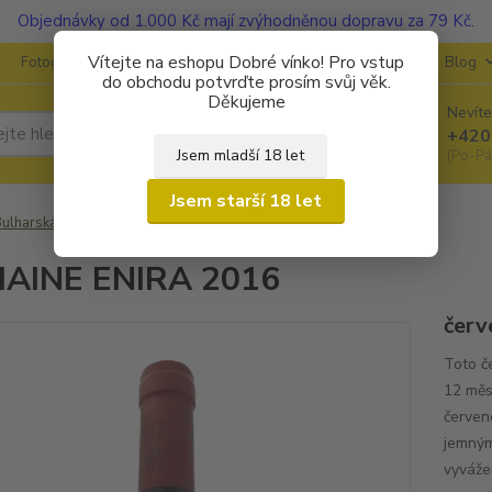
Objednávky od 1.000 Kč mají zvýhodněnou dopravu za 79 Kč.
Vítejte na eshopu Dobré vínko! Pro vstup
Fotogalerie
Kontakty
Ochrana soukromí
O vinařstvích
Blog
do obchodu potvrďte prosím svůj věk.
Děkujeme
Nevíte
Hledat
+420
Jsem mladší 18 let
(Po-Pá
Jsem starší 18 let
ulharská vína
DOMAINE ENIRA 2016
AINE ENIRA 2016
červ
Toto č
12 měs
červen
jemným
vyváže