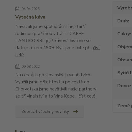
Výrob
04.04.2025
Výtečná káva
Druh
Navázali jsme spolupráci s nejstarší
rodinnou pražírnou v Itálii - CAFFE’
Cukry
L’ANTICO SRL jejíž kávová historie se
Obje
datuje rokem 1909. Byli jsme mile př...
číst
celé
Obsah
09.08.2022
Syřiči
Na cestách po slovinských vinařstvích
Využili jsme příležitost a po cestě do
Dovoz
Chorvatska jsme navštívili naše partnery
ze tří vinařství a to Vina Kope...
číst celé
Země 
Zobrazit všechny novinky