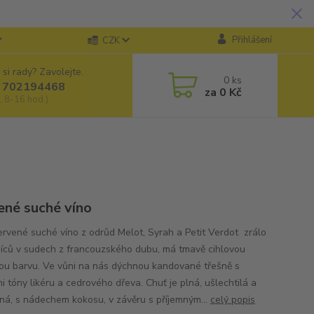
Přihlášení
CZK
 si rady? Zavolejte.
0
ks
 702194468
za
0 Kč
, 8-16 hod.)
ené suché víno
ervené suché víno z odrůd Melot, Syrah a Petit Verdot zrálo
íců v sudech z francouzského dubu, má tmavě cihlovou
ou barvu. Ve vůni na nás dýchnou kandované třešně s
i tóny likéru a cedrového dřeva. Chuť je plná, ušlechtilá a
ná, s nádechem kokosu, v závěru s příjemným...
celý popis