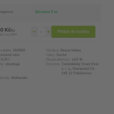
tupnost
Skladem 5 ks
0 Kč
/
ks
Přidat do košíku
 Kč
bez DPH
roduktu:
550030
Výrobce:
Bessa Valley
ervené víno
Cukry:
Suché
0,75 l
Obsah alkoholu:
14,5 %
ny:
obsahuje
Dovozce:
Zemědělský Starý Dvůr
s. r. o., Slovanská 24,
345 22 Poběžovice
ůvodu:
Bulharsko