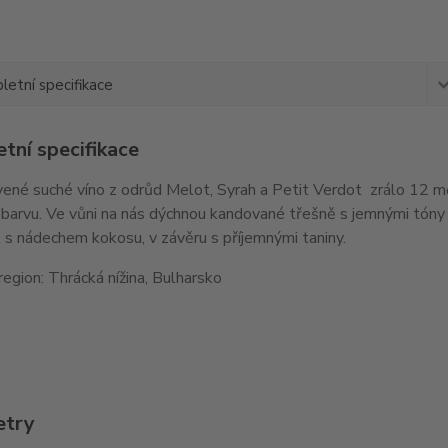
etní specifikace
tní specifikace
ené suché víno z odrůd Melot, Syrah a Petit Verdot zrálo 12 m
barvu. Ve vůni na nás dýchnou kandované třešně s jemnými tóny li
 s nádechem kokosu, v závěru s příjemnými taniny.
region: Thrácká nížina, Bulharsko
etry