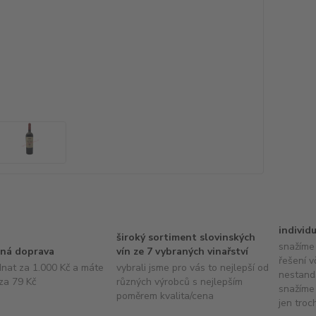
individ
široký sortiment slovinských
snažíme 
ná doprava
vín ze 7 vybraných vinařství
řešení v
dnat za 1.000 Kč a máte
vybrali jsme pro vás to nejlepší od
nestand
za 79 Kč
různých výrobců s nejlepším
snažíme 
poměrem kvalita/cena
jen troc