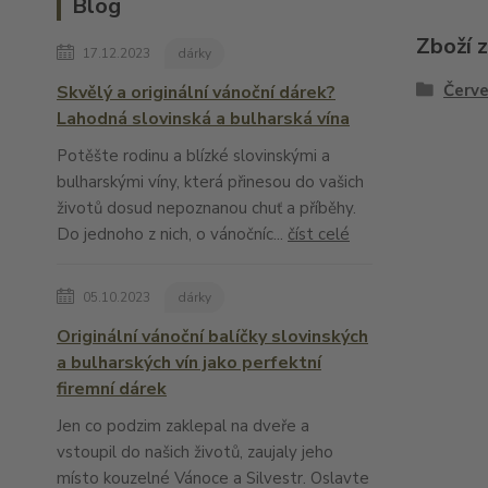
Blog
Zboží 
17.12.2023
dárky
Červe
Skvělý a originální vánoční dárek?
Lahodná slovinská a bulharská vína
Potěšte rodinu a blízké slovinskými a
bulharskými víny, která přinesou do vašich
životů dosud nepoznanou chuť a příběhy.
Do jednoho z nich, o vánočníc...
číst celé
05.10.2023
dárky
Originální vánoční balíčky slovinských
a bulharských vín jako perfektní
firemní dárek
Jen co podzim zaklepal na dveře a
vstoupil do našich životů, zaujaly jeho
místo kouzelné Vánoce a Silvestr. Oslavte