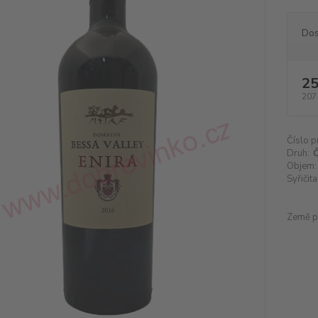
Dos
25
207
Číslo p
Druh:
Č
Objem:
Syřičita
Země p