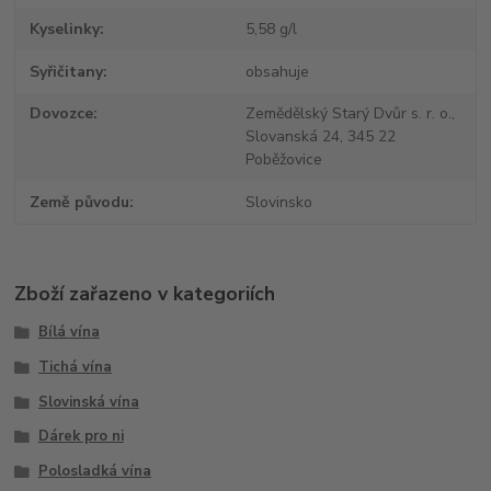
Kyselinky
5,58 g/l
Syřičitany
obsahuje
Dovozce
Zemědělský Starý Dvůr s. r. o.,
Slovanská 24, 345 22
Poběžovice
Země původu
Slovinsko
Zboží zařazeno v kategoriích
Bílá vína
Tichá vína
Slovinská vína
Dárek pro ni
Polosladká vína