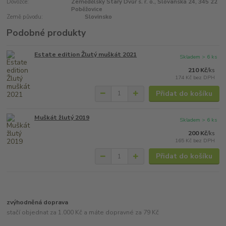
Dovozce:
Zemědělský Starý Dvůr s. r. o., Slovanská 24, 345 22
Poběžovice
Země původu:
Slovinsko
Podobné produkty
Estate edition Žlutý muškát 2021
Skladem > 6 ks
210 Kč
/
ks
174 Kč
bez DPH
Přidat do košíku
Muškát žlutý 2019
Skladem > 6 ks
200 Kč
/
ks
165 Kč
bez DPH
Přidat do košíku
zvýhodněná doprava
stačí objednat za 1.000 Kč a máte dopravné za 79 Kč