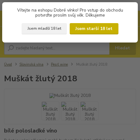
Objednávky od 1.000 Kč mají zvýhodněnou dopravu za 79 Kč.
Vítejte na eshopu Dobré vínko! Pro vstup do obchodu
potvrďte prosím svůj věk. Děkujeme
0
ks
+420 702194468
CZK
za
0 Kč
(Po-Pá, 8-16 hod.)
Jsem starší 18 let
Jsem mladší 18 let
Menu
Hledat
Úvod
Slovinská vína
Pesrl wine
Muškát žlutý 2018
Muškát žlutý 2018
bílé polosladké víno