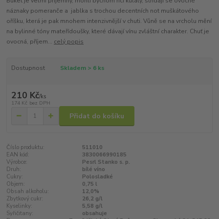
Buket je velmi příjemný, mohli bychom říci kulatý, střídají se ovocné
náznaky pomeranče a jablka s trochou decentních not muškátového
oříšku, která je pak mnohem intenzivnější v chuti. Vůně se na vrcholu mění
na bylinné tóny mateřídoušky, které dávají vínu zvláštní charakter. Chuť je
ovocná, příjem...
celý popis
Dostupnost
Skladem > 6 ks
210 Kč
/
ks
174 Kč
bez DPH
Přidat do košíku
Číslo produktu:
511010
EAN kód:
3830066990185
Výrobce:
Pesrl Stanko s. p.
Druh:
bílé víno
Cukry:
Polosladké
Objem:
0,75 l
Obsah alkoholu:
12,0%
Zbytkový cukr:
26,2 g/l
Kyselinky:
5,58 g/l
Syřičitany:
obsahuje