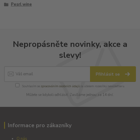
Pesrl wine
Nepropásněte novinky, akce a
slevy!
Přihlásit se
Souhlasím se
zpracováním osobních údajů
za účelem rozesílky newsletteru.
Můžete se kdykoli odhlásit. Zasíláme jednou za 14 dní.
Informace pro zákazníky
O nás