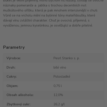
Buket je velmi příjemný, mohli bychom říci kulatý, střídají se ovocné
náznaky pomeranče a jablka s trochou decentních not
muškátového oříšku, která je pak mnohem intenzivnější v chuti.
Vůně se na vrcholu mění na bylinné tóny mateřídoušky, které
dávají vínu zvláštní charakter. Chuť je ovocná, příjemná, s
vyváženou, jemnou kyselinkou, je osvěžující a dobře pitelné.
Parametry
Výrobce
Pesrl Stanko s. p.
Druh
bílé víno
Cukry
Polosladké
Objem
0,75 l
Obsah alkoholu
12,0%
Zbytkový cukr
26,2 g/l