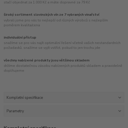
stačí objednat za 1.000 Kč a máte dopravné za 79 Kč
široký sortiment slovinských vín ze 7 vybraných vinařství
vybrali jsme pro vás to nejlepší od různých výrobců s nejlepším
poměrem kvalita/cena
individuální přístup
snažíme se pro vás najít optimální řešení včetně vašich nestandardních
požadavků, snažíme se vyjít vstříct, pokud to jen trochu jde
všechny nabízené produkty jsou většinou skladem
držíme dostatečnou zásobu nabízených produktů skladem a pravidelně
doplňujeme
Kompletní specifikace
Parametry