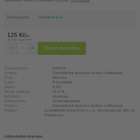
zahradním ovoci s minerální dochutí.
celý popis
Dostupnost
Skladem 5 ks
125 Kč
/
ks
103 Kč
bez DPH
Přidat do košíku
Číslo produktu:
520043
Výrobce:
Zemědělské družstvo Sedlec u Mikulova
Druh:
bílé víno
Cukry:
Polosladké
Objem:
0,75 l
Obsah alkoholu:
11,5 %
Syřičitany:
obsahuje
Země původu:
Česká republika
Plněno v:
Zemědělské družstvo Sedlec u Mikulova
Prodejce:
Zemědělský Starý Dvůr s. r. o., Slovanská 24, 345 22
Poběžovice
zvýhodněná doprava