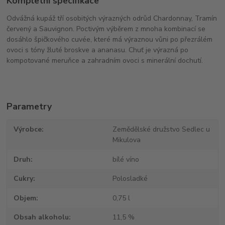
Kompletní specifikace
Odvážná kupáž tří osobitých výrazných odrůd Chardonnay, Tramín
červený a Sauvignon. Poctivým výběrem z mnoha kombinací se
dosáhlo špičkového cuvée, které má výraznou vůni po přezrálém
ovoci s tóny žluté broskve a ananasu. Chuť je výrazná po
kompotované meruňce a zahradním ovoci s minerální dochutí.
Parametry
Výrobce
Zemědělské družstvo Sedlec u
Mikulova
Druh
bílé víno
Cukry
Polosladké
Objem
0,75 l
Obsah alkoholu
11,5 %