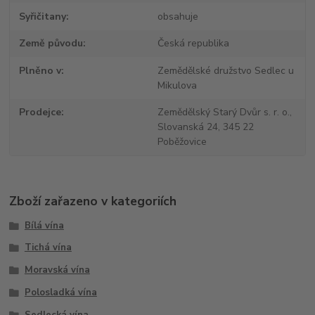
Syřičitany
obsahuje
Země původu
Česká republika
Plněno v
Zemědělské družstvo Sedlec u
Mikulova
Prodejce
Zemědělský Starý Dvůr s. r. o.,
Slovanská 24, 345 22
Poběžovice
Zboží zařazeno v kategoriích
Bílá vína
Tichá vína
Moravská vína
Polosladká vína
Sedlecká vína