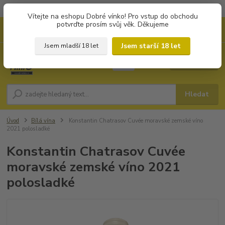
Objednávky od 1.000 Kč mají zvýhodněnou dopravu za 79 Kč.
Vítejte na eshopu Dobré vínko! Pro vstup do obchodu
potvrďte prosím svůj věk. Děkujeme
0
ks
+420 702194468
CZK
za
0 Kč
(Po-Pá, 8-16 hod.)
Jsem starší 18 let
Jsem mladší 18 let
Menu
Hledat
Úvod
Bílá vína
Konstantin Chatrasov Cuvée moravské zemské víno
2021 polosladké
Konstantin Chatrasov Cuvée
moravské zemské víno 2021
polosladké