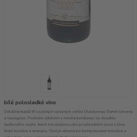
bílé polosladké víno
Odvážná kupáž tří osobitých výrazných odrůd Chardonnay, Tramín červený
a Sauvignon. Poctivým výběrem z mnoha kombinací se dosáhlo
špičkového cuvée, které má výraznou vůni po přezrálém ovoci s tóny
žluté broskve a ananasu. Chuť je výrazná po kompotované meruňce a