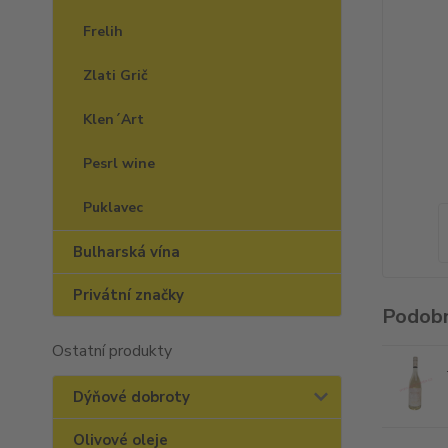
Frelih
Zlati Grič
Klen´Art
Pesrl wine
Puklavec
Bulharská vína
Privátní značky
Podobn
Ostatní produkty
Dýňové dobroty
Olivové oleje