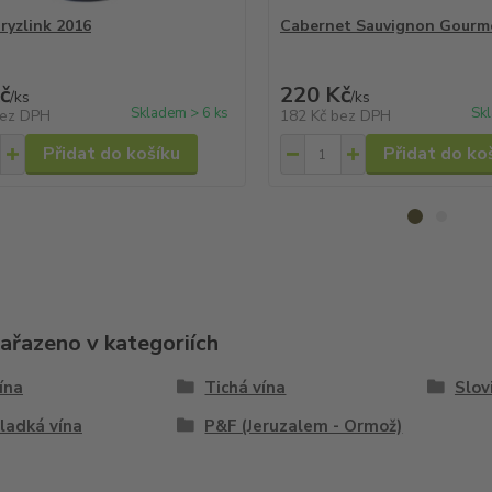
 ryzlink 2016
Cabernet Sauvignon Gourm
č
220 Kč
/
ks
/
ks
Skladem > 6 ks
Sk
ez DPH
182 Kč
bez DPH
Přidat do košíku
Přidat do ko
zařazeno v kategoriích
vína
Tichá vína
Slov
ladká vína
P&F (Jeruzalem - Ormož)