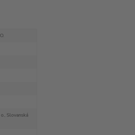
O.
 o., Slovanská