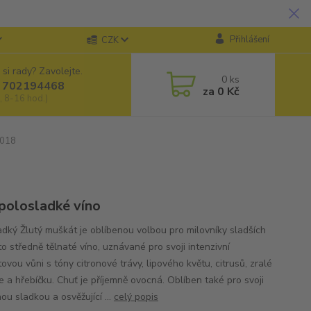
Přihlášení
CZK
 si rady? Zavolejte.
0
ks
 702194468
za
0 Kč
, 8-16 hod.)
2018
 polosladké víno
adký Žlutý muškát je oblíbenou volbou pro milovníky sladších
 to středně tělnaté víno, uznávané pro svoji intenzivní
vou vůni s tóny citronové trávy, lipového květu, citrusů, zralé
e a hřebíčku. Chuť je příjemně ovocná. Oblíben také pro svoji
ou sladkou a osvěžující ...
celý popis