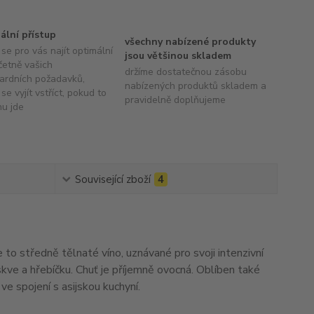
uální přístup
všechny nabízené produkty
se pro vás najít optimální
jsou většinou skladem
četně vašich
držíme dostatečnou zásobu
ardních požadavků,
nabízených produktů skladem a
se vyjít vstříct, pokud to
pravidelně doplňujeme
hu jde
Související zboží
4
 to středně tělnaté víno, uznávané pro svoji intenzivní
skve a hřebíčku. Chuť je příjemně ovocná. Oblíben také
ve spojení s asijskou kuchyní.