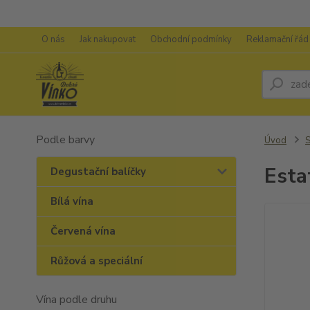
O nás
Jak nakupovat
Obchodní podmínky
Reklamační řád
Podle barvy
Úvod
S
Esta
Degustační balíčky
Bílá vína
Červená vína
Růžová a speciální
Vína podle druhu