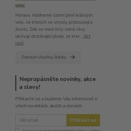
vinic
Morava. Nádherné území plné krásných
vinic, ve kterých se smysly probouzejí k
životu. Zde se mezi listy vinné révy
ukrývají dozrávající plody, ze kter...
číst
celé
Zobrazit všechny články
Nepropásněte novinky, akce
a slevy!
Přihlaste se a budeme Vás informovat o
všech novinkách, akcích a slevách.
Přihlásit se
Souhlasím se
zpracováním osobních údajů
za účelem