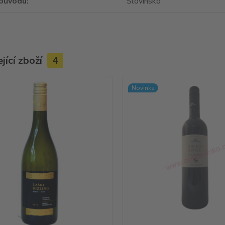
původu
Slovinsko
jící zboží
4
Novinka