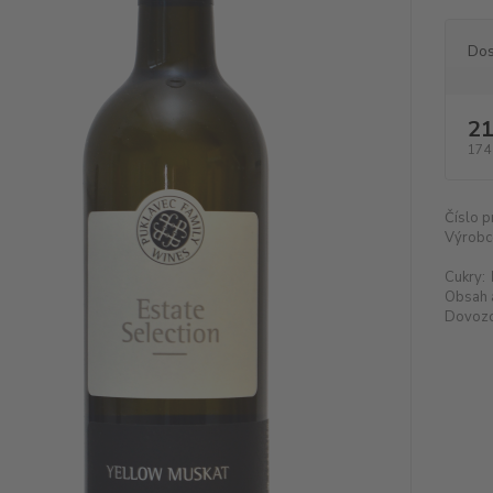
Dos
21
174
Číslo p
Výrobc
Cukry:
Obsah 
Dovozc