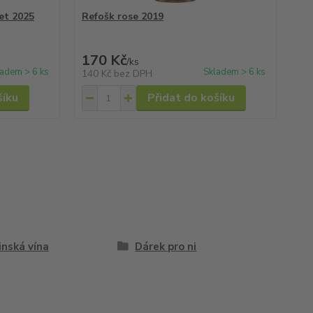
et 2025
Refošk rose 2019
Sa
240
Uše
170 Kč
2
/
ks
ladem > 6 ks
Skladem > 6 ks
140 Kč
bez DPH
17
šíku
Přidat do košíku
inská vína
Dárek pro ni