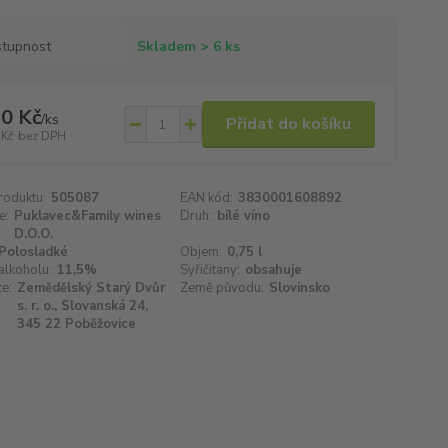
tupnost
Skladem > 6 ks
0 Kč
/
ks
Přidat do košíku
 Kč
bez DPH
roduktu:
505087
EAN kód:
3830001608892
e:
Puklavec&Family wines
Druh:
bílé víno
D.O.O.
Polosladké
Objem:
0,75 l
alkoholu:
11,5%
Syřičitany:
obsahuje
e:
Zemědělský Starý Dvůr
Země původu:
Slovinsko
s. r. o., Slovanská 24,
345 22 Poběžovice