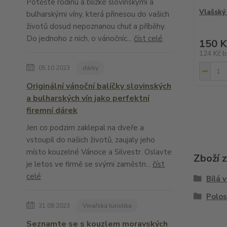
Potěšte rodinu a blízké slovinskými a
Vlašský
bulharskými víny, která přinesou do vašich
životů dosud nepoznanou chuť a příběhy.
Do jednoho z nich, o vánočníc...
číst celé
150 K
124 Kč
b
05.10.2023
dárky
Originální vánoční balíčky slovinských
a bulharských vín jako perfektní
firemní dárek
Jen co podzim zaklepal na dveře a
vstoupil do našich životů, zaujaly jeho
místo kouzelné Vánoce a Silvestr. Oslavte
Zboží 
je letos ve firmě se svými zaměstn...
číst
celé
Bílá 
Polos
31.08.2023
Vinařská turistika
Seznamte se s kouzlem moravských