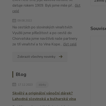
Země 
datuje rokem 1909. Byli jsme mile př...
číst
celé
09.08.2022
Na cestách po slovinských vinařstvích
Souvise
Využili jsme příležitost a po cestě do
Chorvatska jsme navštívili naše partnery
ze tří vinařství a to Vina Kope...
číst celé
Zobrazit všechny novinky
Blog
17.12.2023
dárky
Skvělý a originální vánoční dárek?
Lahodná slovinská a bulharská vína