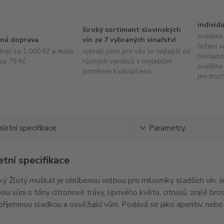
individ
široký sortiment slovinských
snažíme 
ná doprava
vín ze 7 vybraných vinařství
řešení v
dnat za 1.000 Kč a máte
vybrali jsme pro vás to nejlepší od
nestand
za 79 Kč
různých výrobců s nejlepším
snažíme 
poměrem kvalita/cena
jen troc
etní specifikace
Parametry
tní specifikace
ý Žlutý muškát je oblíbenou volbou pro milovníky sladších vín. Je
u vůni s tóny citronové trávy, lipového květu, citrusů, zralé bro
 příjemnou sladkou a osvěžující vůni. Podává se jako aperitiv, nebo 