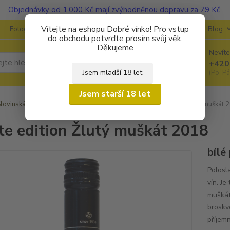
Objednávky od 1.000 Kč mají zvýhodněnou dopravu za 79 Kč.
Vítejte na eshopu Dobré vínko! Pro vstup
Fotogalerie
Kontakty
Ochrana soukromí
O vinařstvích
Blog
do obchodu potvrďte prosím svůj věk.
Děkujeme
Nevíte
Hledat
+420
Jsem mladší 18 let
(Po-Pá
Jsem starší 18 let
lovinská vína
P&F (Jeruzalem - Ormož)
Estate edition Žlutý muškát 
te edition Žlutý muškát 2018
bílé
Polosl
vín. Je
muškáto
broskv
příjemn