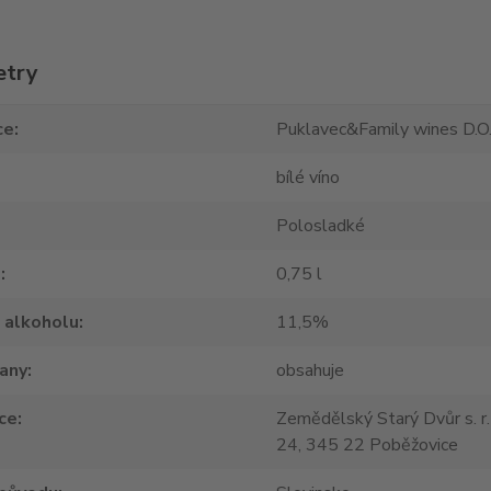
etry
ce
Puklavec&Family wines D.O.
bílé víno
Polosladké
m
0,75 l
 alkoholu
11,5%
tany
obsahuje
ce
Zemědělský Starý Dvůr s. r.
24, 345 22 Poběžovice