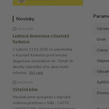
Param
Novinky
Výrob
03.02.2026
Lednová degustace v Koutské
Druh
Korbelce
V sobotu 31.01.2026 se uskutečnila
Cukry
v Koutské Korbelce první letošní
Obje
degustace slovinských vín. Téměř tři
desítky účastníků této akce mohli
Obsah
ochutna...
číst celé
Syřiči
04.04.2025
Výtečná káva
Dovoz
Navázali jsme spolupráci s nejstarší
rodinnou pražírnou v Itálii - CAFFE’
L’ANTICO SRL jejíž kávová historie se