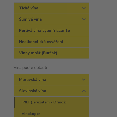
Tichá vína
Šumivá vína
Perlivá vína typu frizzante
Nealkoholická osvěžení
Vinný mošt (Burčák)
Vína podle oblasti
Moravská vína
Slovinská vína
P&F (Jeruzalem - Ormož)
Vinakoper