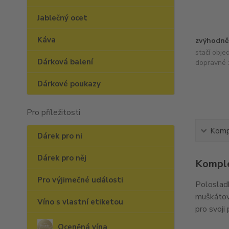
Jablečný ocet
Káva
zvýhodně
stačí obje
Dárková balení
dopravné 
Dárkové poukazy
Pro příležitosti
Kompl
Dárek pro ni
Dárek pro něj
Komple
Pro výjimečné události
Polosladk
muškátovo
Víno s vlastní etiketou
pro svoji
Oceněná vína