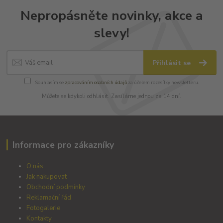
Nepropásněte novinky, akce a
slevy!
Přihlásit se
Souhlasím se
zpracováním osobních údajů
za účelem rozesílky newsletteru.
Můžete se kdykoli odhlásit. Zasíláme jednou za 14 dní.
Informace pro zákazníky
O nás
Jak nakupovat
Obchodní podmínky
Reklamační řád
Fotogalerie
Kontakty