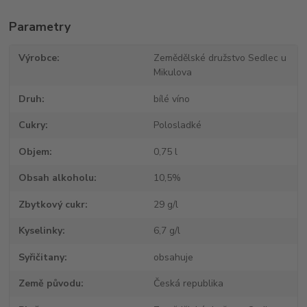
Parametry
Výrobce
Zemědělské družstvo Sedlec u
Mikulova
Druh
bílé víno
Cukry
Polosladké
Objem
0,75 l
Obsah alkoholu
10,5%
Zbytkový cukr
29 g/l
Kyselinky
6,7 g/l
Syřičitany
obsahuje
Země původu
Česká republika