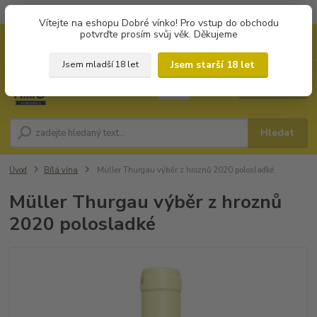
Objednávky od 1.000 Kč mají zvýhodněnou dopravu za 79 Kč.
Vítejte na eshopu Dobré vínko! Pro vstup do obchodu
potvrďte prosím svůj věk. Děkujeme
0
ks
+420 702194468
CZK
za
0 Kč
(Po-Pá, 8-16 hod.)
Jsem starší 18 let
Jsem mladší 18 let
Menu
Hledat
Úvod
Bílá vína
Müller Thurgau výběr z hroznů 2020 polosladké
Müller Thurgau výběr z hroznů
2020 polosladké