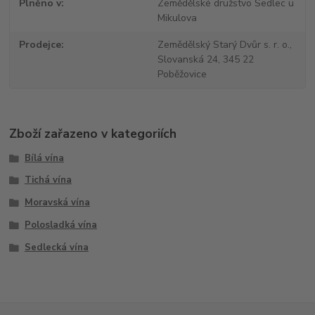
Plněno v
Zemědělské družstvo Sedlec u
Mikulova
Prodejce
Zemědělský Starý Dvůr s. r. o.,
Slovanská 24, 345 22
Poběžovice
Zboží zařazeno v kategoriích
Bílá vína
Tichá vína
Moravská vína
Polosladká vína
Sedlecká vína