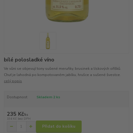
bílé polosladké víno
Ve vůni se objevují tony sušené meruňky, brusinek a lískových oříšků.
Chuť je lahodná po kompotovaném jablku, hrušce a sušené švestce.
celý popis
Dostupnost
Skladem 2 ks
235 Kč
/
ks
194 Kč
bez DPH
Přidat do košíku